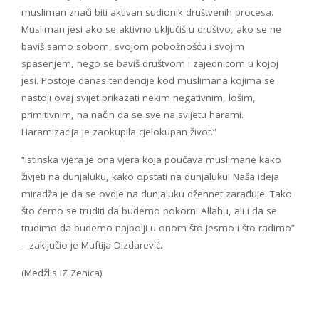
musliman znači biti aktivan sudionik društvenih procesa.
Musliman jesi ako se aktivno uključiš u društvo, ako se ne
baviš samo sobom, svojom pobožnošću i svojim
spasenjem, nego se baviš društvom i zajednicom u kojoj
jesi. Postoje danas tendencije kod muslimana kojima se
nastoji ovaj svijet prikazati nekim negativnim, lošim,
primitivnim, na način da se sve na svijetu harami.
Haramizacija je zaokupila cjelokupan život.”
“Istinska vjera je ona vjera koja poučava muslimane kako
živjeti na dunjaluku, kako opstati na dunjaluku! Naša ideja
miradža je da se ovdje na dunjaluku džennet zarađuje. Tako
što ćemo se truditi da budemo pokorni Allahu, ali i da se
trudimo da budemo najbolji u onom što jesmo i što radimo”
– zaključio je Muftija Dizdarević.
(Medžlis IZ Zenica)