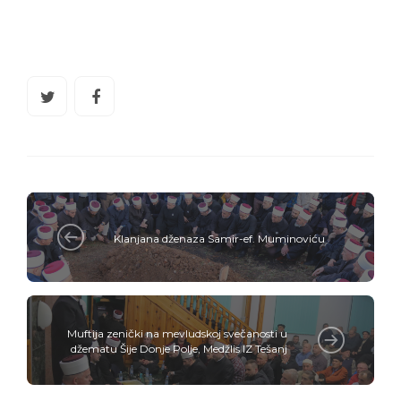
Klanjana dženaza Samir-ef. Muminoviću
Muftija zenički na mevludskoj svečanosti u
džematu Šije Donje Polje, Medžlis IZ Tešanj