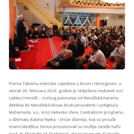
Prema Takvimu Islamske zajednice u Bosni i Hercegovini, u
utorak 06. februara 2024. godine je obilježena mubarek noć
Lejletu-l-miradž – noćnog putovanja od Mesdžidul-harama
(Mekka) do Mesdžidul-Aksaa (Kuds-Jerusalem) i uzdignuća
Muhameda, a.s., kroz nebeske sfere. Centralnom programu
u džematu Babina Rijeka – Ensar džamija, koji su proučili
imami Medžlisa Zenica prisustvovali su muftija zenički hafiz
prof. dr. Mevludin-ef. Dizdarević, glavni imam mr. Sumedin-