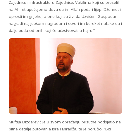
Zajednicu i infrastrukturu Zajednice. Vakifima koji su preselili
na Ahiret upućujemo dovu da im Allah podari lijepi Džennet i
oprosti im grijehe, a one koji su živi da Uzvišeni Gospodar
nagradi najljepšom nagradom i otvori im bereket nafake da i
dalje budu od onih koji će učestvovati u hajru.”
Muftija Dizdarević je u svom obraćanju prisutne podsjetio na
bitne detalje putovanja Isra i Miradža, te je poručio: “Biti