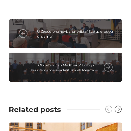
U Žepču promovisana knjiga “Status drugog
u islamu”
Obilježen Dan Medžlisa IZ Doboj i
tezkiretnama šehida Almir ef. Mešića
Related posts