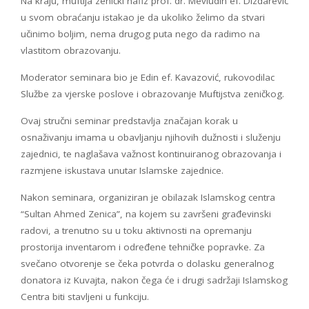
Na kraju, muftija zenički hafiz prof. dr. Mevludin ef. Dizdarević
u svom obraćanju istakao je da ukoliko želimo da stvari
učinimo boljim, nema drugog puta nego da radimo na
vlastitom obrazovanju.
Moderator seminara bio je Edin ef. Kavazović, rukovodilac
Službe za vjerske poslove i obrazovanje Muftijstva zeničkog.
Ovaj stručni seminar predstavlja značajan korak u
osnaživanju imama u obavljanju njihovih dužnosti i služenju
zajednici, te naglašava važnost kontinuiranog obrazovanja i
razmjene iskustava unutar Islamske zajednice.
Nakon seminara, organiziran je obilazak Islamskog centra
“Sultan Ahmed Zenica”, na kojem su završeni građevinski
radovi, a trenutno su u toku aktivnosti na opremanju
prostorija inventarom i određene tehničke popravke. Za
svečano otvorenje se čeka potvrda o dolasku generalnog
donatora iz Kuvajta, nakon čega će i drugi sadržaji Islamskog
Centra biti stavljeni u funkciju.