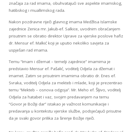
značaja za rad imama, obuhvatajući sve aspekte imamskog,
hatibskog i muallimskog rada.
Nakon pozdravne riječi glavnog imama Medžlisa Islamske
zajednice Zenica mr. Jakub-ef. Salkice, uvodnim obraćanjem
prisutnim se obratio direktor Uprave za vjerske poslove hafiz
dr. Mensur ef. Malkić koji je uputio nekoliko savjeta za
uspješan rad imama.
Temu “Imam i džemat – temelji zajednice” imamima je
predstavio Mensur ef. Pašalić, voditelj Odjela za džemat i
imamet. Zatim se prisutnim imamima obratio dr. Enes ef.
Svraka, voditelj Odjela za mekteb i mlade, koji je prezentirao
temu “Mekteb – osnova odgoja”. Mr. Meho ef. Šljivo, voditelj
Odjela za hatabet i vaz, svojim predavanjem na temu
“Govor je Božiji dar” istakao je važnost komunikacije i
predavanja u kontekstu vjerske službe, podsjećajući prisutne
da je svaki govor prilika za širenje Božije riječi.