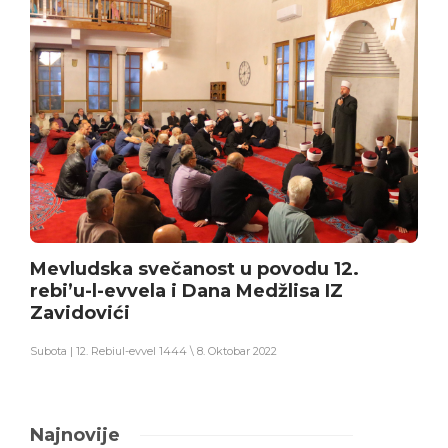
Mevludska svečanost u povodu 12.
rebi’u-l-evvela i Dana Medžlisa IZ
Zavidovići
Subota | 12. Rebiul-evvel 1444 \ 8. Oktobar 2022
Najnovije