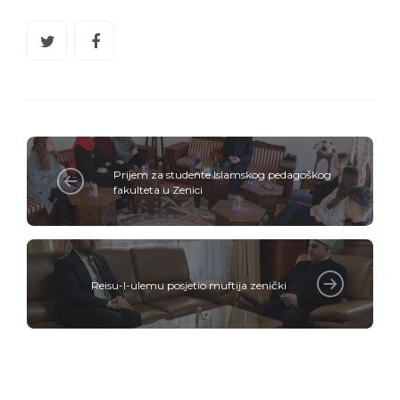
Prijem za studente Islamskog pedagoškog
fakulteta u Zenici
Reisu-l-ulemu posjetio muftija zenički