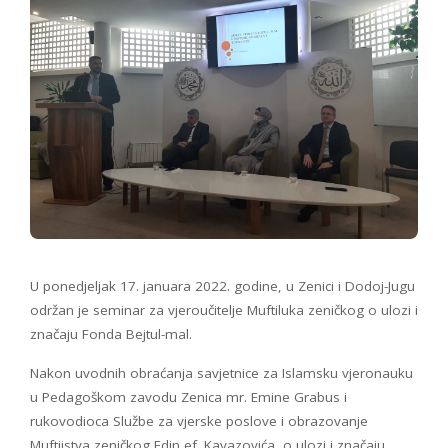
U ponedjeljak 17. januara 2022. godine, u Zenici i Dodoj-Jugu
održan je seminar za vjeroučitelje Muftiluka zeničkog o ulozi i
značaju Fonda Bejtul-mal.
Nakon uvodnih obraćanja savjetnice za Islamsku vjeronauku
u Pedagoškom zavodu Zenica mr. Emine Grabus i
rukovodioca Službe za vjerske poslove i obrazovanje
Muftijstva zeničkog Edin ef. Kavazovića, o ulozi i značaju