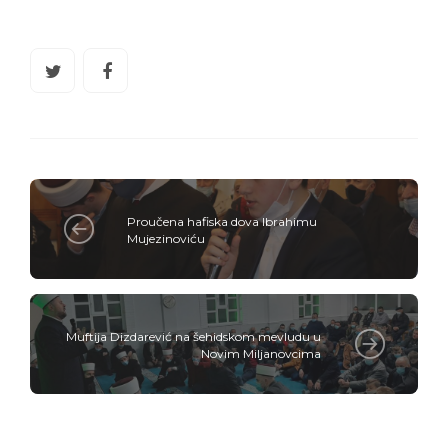
Proučena hafiska dova Ibrahimu
Mujezinoviću
Muftija Dizdarević na šehidskom mevludu u
Novim Miljanovcima