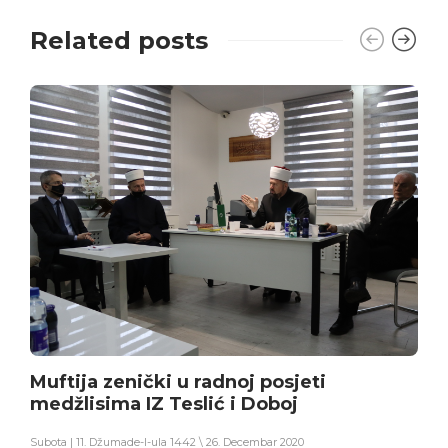
Related posts
Muftija zenički u radnoj posjeti
medžlisima IZ Teslić i Doboj
Subota | 11. Džumade-l-ula 1442 \ 26. Decembar 2020