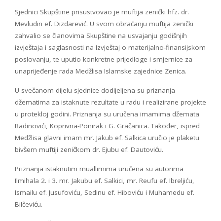
Sjednici Skupštine prisustvovao je muftija zenički hfz. dr.
Mevludin ef. Dizdarević. U svom obraćanju muftija zenički
zahvalio se članovima Skupštine na usvajanju godišnjih
izvještaja i saglasnosti na Izvještaj o materijalno-finansijskom
poslovanju, te uputio konkretne prijedloge i smjernice za
unaprijeđenje rada Medžlisa Islamske zajednice Zenica.
U svečanom dijelu sjednice dodijeljena su priznanja
džematima za istaknute rezultate u radu i realizirane projekte
u protekloj godini. Priznanja su uručena imamima džemata
Radinovići, Koprivna-Ponirak i G. Gračanica. Također, ispred
Medžlisa glavni imam mr. Jakub ef. Salkica uručio je plaketu
bivšem muftiji zeničkom dr. Ejubu ef. Dautoviću.
Priznanja istaknutim muallimima uručena su autorima
Ilmihala 2. i 3. mr. Jakubu ef. Salkici, mr. Reufu ef. Ibreljiću,
Ismailu ef. Jusufoviću, Sedinu ef. Hiboviću i Muhamedu ef.
Bilčeviću.