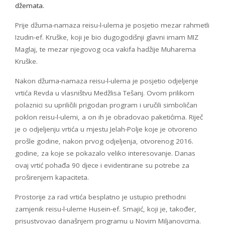
džemata.
Prije džuma-namaza reisu-l-ulema je posjetio mezar rahmetli
Izudin-ef. Kruške, koji je bio dugogodišnji glavni imam MIZ
Maglaj, te mezar njegovog oca vakifa hadžije Muharema
Kruške.
Nakon džuma-namaza reisu-l-ulema je posjetio odjeljenje
vrtića Revda u vlasništvu Medžlisa Tešanj. Ovom prilikom
polaznici su upriličili prigodan program i uručili simboličan
poklon reisu-l-ulemi, a on ih je obradovao paketićima. Riječ
je o odjeljenju vrtića u mjestu Jelah-Polje koje je otvoreno
prošle godine, nakon prvog odjeljenja, otvorenog 2016.
godine, za koje se pokazalo veliko interesovanje. Danas
ovaj vrtić pohađa 90 djece i evidentirane su potrebe za
proširenjem kapaciteta.
Prostorije za rad vrtića besplatno je ustupio prethodni
zamjenik reisu-l-uleme Husein-ef. Smajić, koji je, također,
prisustvovao današnjem programu u Novim Miljanovcima.