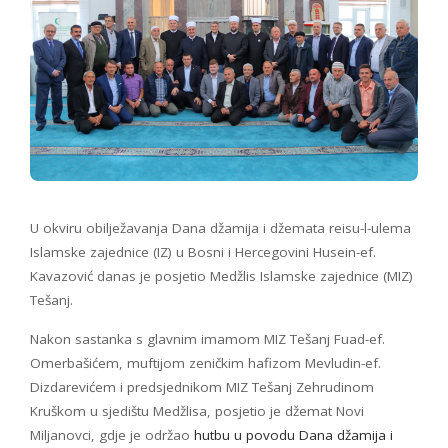
U okviru obilježavanja Dana džamija i džemata reisu-l-ulema
Islamske zajednice (IZ) u Bosni i Hercegovini Husein-ef.
Kavazović danas je posjetio Medžlis Islamske zajednice (MIZ)
Tešanj.
Nakon sastanka s glavnim imamom MIZ Tešanj Fuad-ef.
Omerbašićem, muftijom zeničkim hafizom Mevludin-ef.
Dizdarevićem i predsjednikom MIZ Tešanj Zehrudinom
Kruškom u sjedištu Medžlisa, posjetio je džemat Novi
Miljanovci, gdje je održao
hutbu u povodu Dana džamija i