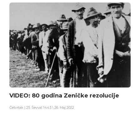
VIDEO: 80 godina Zeničke rezolucije
Četvrtak | 25. Ševval 1443 \ 26. Maj 2022