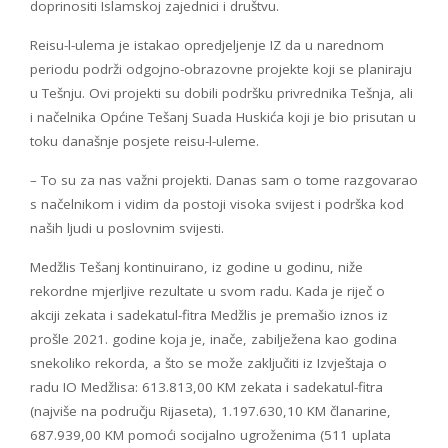
doprinositi Islamskoj zajednici i društvu.
Reisu-l-ulema je istakao opredjeljenje IZ da u narednom
periodu podrži odgojno-obrazovne projekte koji se planiraju
u Tešnju. Ovi projekti su dobili podršku privrednika Tešnja, ali
i načelnika Općine Tešanj Suada Huskića koji je bio prisutan u
toku današnje posjete reisu-l-uleme.
– To su za nas važni projekti. Danas sam o tome razgovarao
s načelnikom i vidim da postoji visoka svijest i podrška kod
naših ljudi u poslovnim svijesti.
Medžlis Tešanj kontinuirano, iz godine u godinu, niže
rekordne mjerljive rezultate u svom radu. Kada je riječ o
akciji zekata i sadekatul-fitra Medžlis je premašio iznos iz
prošle 2021. godine koja je, inače, zabilježena kao godina
snekoliko rekorda, a što se može zaključiti iz Izvještaja o
radu IO Medžlisa: 613.813,00 KM zekata i sadekatul-fitra
(najviše na području Rijaseta), 1.197.630,10 KM članarine,
687.939,00 KM pomoći socijalno ugroženima (511 uplata