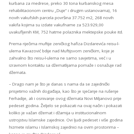
kurbana za medrese, preko 30 tona kurbanskog mesa
rehabilitacionom centru „Duje“ i drugim ustanovama), 16
novih vakufskih parcela površina 37.752 m2, 268 novih
vakifa kojima su izdate vakufname za 523.929,00
uvakufljenih KM, 752 hatme polaznika mektepske pouke itd.
Prema riječima muftije zeničkog hafiza Dizdarevića reisu-l-
ulema Kavazović bdije nad Muftijsvom zeničkim, koje je
zahvalno što reisu-l-ulema ne samo savjetima, već i u
izravnom kontaktu sa džematlijama pomaže i osnažuje rad
džemata.
– Drago nam je što je danas s nama da se zajednički
prisjetimo važnih događaja, kao što je sjećanje na rušenje
Ferhadije, ali i osnivanje ovog džemata Novi Miljanovci prije
pedeset godina. Željelo se pokazati na ovaj način i pokazati
koliko je važan džemat i džamija u institucionalnom
ustrojstvu Islamske zajednice. Ovi ljudi pedeset i više godina
hizmete islamu i Islamskoj zajednici na ovim prostorima –