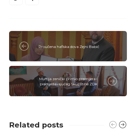
Proučena hafiska dova Zejni Babić
Muftija zenički primio premijera i
predsjedavajućeg Skupštine ZDK
Related posts