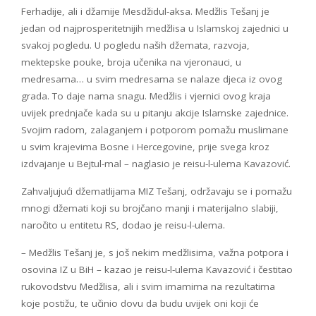
Ferhadije, ali i džamije Mesdžidul-aksa. Medžlis Tešanj je
jedan od najprosperitetnijih medžlisa u Islamskoj zajednici u
svakoj pogledu. U pogledu naših džemata, razvoja,
mektepske pouke, broja učenika na vjeronauci, u
medresama… u svim medresama se nalaze djeca iz ovog
grada. To daje nama snagu. Medžlis i vjernici ovog kraja
uvijek prednjače kada su u pitanju akcije Islamske zajednice.
Svojim radom, zalaganjem i potporom pomažu muslimane
u svim krajevima Bosne i Hercegovine, prije svega kroz
izdvajanje u Bejtul-mal – naglasio je reisu-l-ulema Kavazović.
Zahvaljujući džematlijama MIZ Tešanj, održavaju se i pomažu
mnogi džemati koji su brojčano manji i materijalno slabiji,
naročito u entitetu RS, dodao je reisu-l-ulema.
– Medžlis Tešanj je, s još nekim medžlisima, važna potpora i
osovina IZ u BiH – kazao je reisu-l-ulema Kavazović i čestitao
rukovodstvu Medžlisa, ali i svim imamima na rezultatima
koje postižu, te učinio dovu da budu uvijek oni koji će