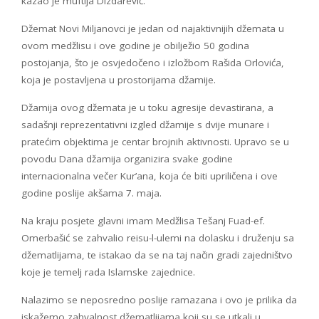
kazao je muftija Dizdarević.
Džemat Novi Miljanovci je jedan od najaktivnijih džemata u
ovom medžlisu i ove godine je obilježio 50 godina
postojanja, što je osvjedočeno i izložbom Rašida Orlovića,
koja je postavljena u prostorijama džamije.
Džamija ovog džemata je u toku agresije devastirana, a
sadašnji reprezentativni izgled džamije s dvije munare i
pratećim objektima je centar brojnih aktivnosti. Upravo se u
povodu Dana džamija organizira svake godine
internacionalna večer Kur’ana, koja će biti upriličena i ove
godine poslije akšama 7. maja.
Na kraju posjete glavni imam Medžlisa Tešanj Fuad-ef.
Omerbašić se zahvalio reisu-l-ulemi na dolasku i druženju sa
džematlijama, te istakao da se na taj način gradi zajedništvo
koje je temelj rada Islamske zajednice.
Nalazimo se neposredno poslije ramazana i ovo je prilika da
iskažemo zahvalnost džematlijama koji su se utkali u