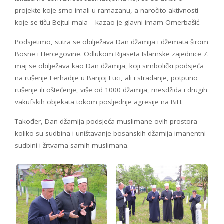
projekte koje smo imali u ramazanu, a naročito aktivnosti
koje se tiču Bejtul-mala – kazao je glavni imam Omerbašić.
Podsjetimo, sutra se obilježava Dan džamija i džemata širom
Bosne i Hercegovine. Odlukom Rijaseta Islamske zajednice 7.
maj se obilježava kao Dan džamija, koji simbolički podsjeća
na rušenje Ferhadije u Banjoj Luci, ali i stradanje, potpuno
rušenje ili oštećenje, više od 1000 džamija, mesdžida i drugih
vakufskih objekata tokom posljednje agresije na BiH.
Također, Dan džamija podsjeća muslimane ovih prostora
koliko su sudbina i uništavanje bosanskih džamija imanentni
sudbini i žrtvama samih muslimana.