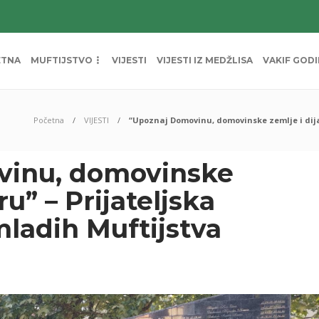
ETNA
MUFTIJSTVO
VIJESTI
VIJESTI IZ MEDŽLISA
VAKIF GOD
Početna
VIJESTI
“Upoznaj Domovinu, domovinske zemlje i dija
vinu, domovinske
ru” – Prijateljska
ladih Muftijstva