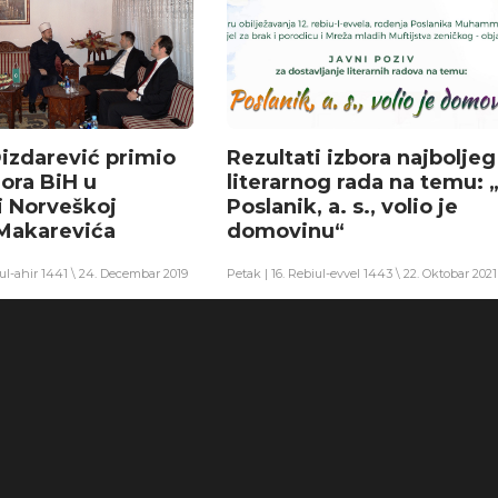
Dizdarević primio
Rezultati izbora najboljeg
ora BiH u
literarnog rada na temu: „
i Norveškoj
Poslanik, a. s., volio je
Makarevića
domovinu“
iul-ahir 1441 \ 24. Decembar 2019
Petak | 16. Rebiul-evvel 1443 \ 22. Oktobar 2021