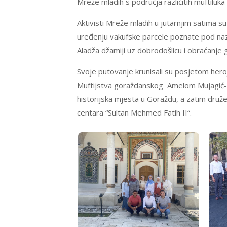
Mreže mladih s područja različitih muftiluk
Aktivisti Mreže mladih u jutarnjim satima su
uređenju vakufske parcele poznate pod naz
Aladža džamiji uz dobrodošlicu i obraćanje 
Svoje putovanje krunisali su posjetom he
Muftijstva goraždanskog Amelom Mujagić-Duč
historijska mjesta u Goraždu, a zatim druž
centara “Sultan Mehmed Fatih II“.