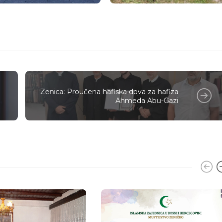
a
Zenica: Proučena hafiska dova za hafiza
Ahmeda Abu-Gazi