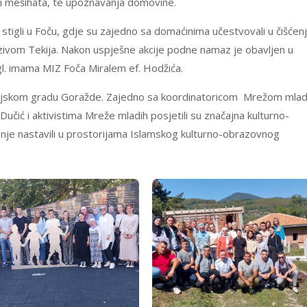
a i mešihata, te upoznavanja domovine.
 stigli u Foču, gdje su zajedno sa domaćinima učestvovali u čišćenj
ivom Tekija. Nakon uspješne akcije podne namaz je obavljen u
gl. imama MIZ Foča Miralem ef. Hodžića.
rojskom gradu Goražde. Zajedno sa koordinatoricom Mrežom mlad
ić i aktivistima Mreže mladih posjetili su značajna kulturno-
enje nastavili u prostorijama Islamskog kulturno-obrazovnog