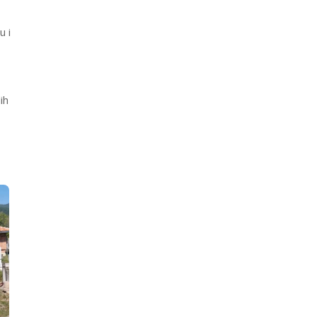
u i
ih