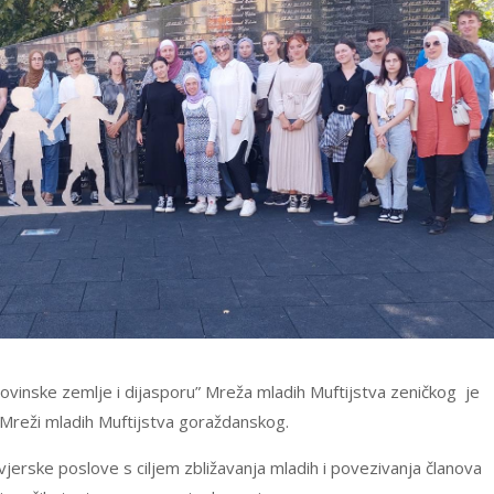
vinske zemlje i dijasporu” Mreža mladih Muftijstva zeničkog je
 Mreži mladih Muftijstva goraždanskog.
jerske poslove s ciljem zbližavanja mladih i povezivanja članova