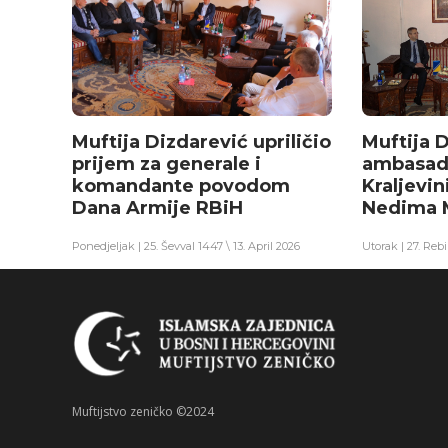
Muftija Dizdarević upriličio
Muftija 
prijem za generale i
ambasad
komandante povodom
Kraljevin
Dana Armije RBiH
Nedima 
Ponedjeljak | 25. Ševval 1447 \ 13. April 2026
Utorak | 27. Reb
Muftijstvo zeničko ©2024