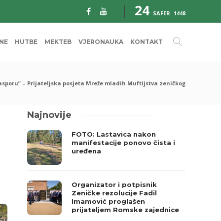
24
SAFER
1448
INE
HUTBE
MEKTEB
VJERONAUKA
KONTAKT
sporu” – Prijateljska posjeta Mreže mladih Muftijstva zeničkog
Najnovije
FOTO: Lastavica nakon
manifestacije ponovo čista i
uređena
Organizator i potpisnik
Zeničke rezolucije Fadil
Imamović proglašen
prijateljem Romske zajednice