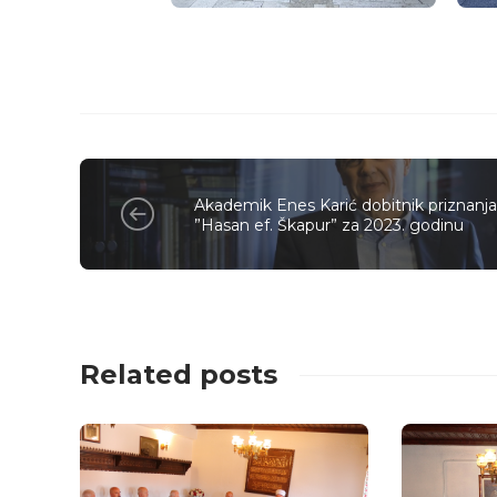
Akademik Enes Karić dobitnik priznanj
”Hasan ef. Škapur” za 2023. godinu
Related posts