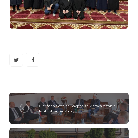
Održana sjednica Savjeta za vjerska pitanja
Muftijstva zeničkog