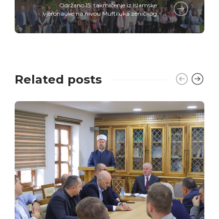
Održano 15. takmičenje iz Islamske
vjeronauke na nivou Muftiluka zeničkog
Related posts