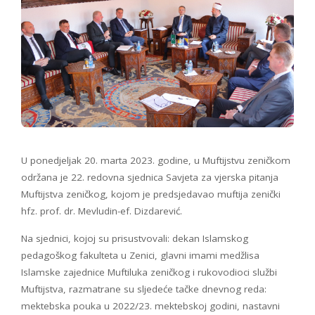
U ponedjeljak 20. marta 2023. godine, u Muftijstvu zeničkom
održana je 22. redovna sjednica Savjeta za vjerska pitanja
Muftijstva zeničkog, kojom je predsjedavao muftija zenički
hfz. prof. dr. Mevludin-ef. Dizdarević.
Na sjednici, kojoj su prisustvovali: dekan Islamskog
pedagoškog fakulteta u Zenici, glavni imami medžlisa
Islamske zajednice Muftiluka zeničkog i rukovodioci službi
Muftijstva, razmatrane su sljedeće tačke dnevnog reda:
mektebska pouka u 2022/23. mektebskoj godini, nastavni