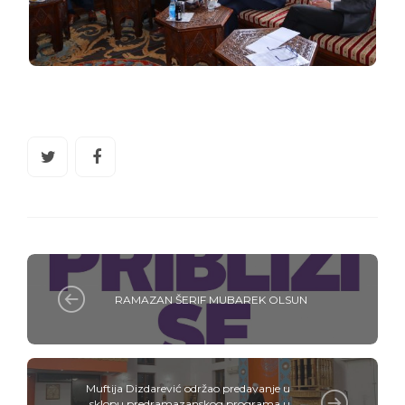
RAMAZAN ŠERIF MUBAREK OLSUN
Muftija Dizdarević održao predavanje u
sklopu predramazanskog programa u