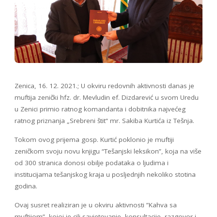
Zenica, 16. 12. 2021.; U okviru redovnih aktivnosti danas je
muftija zenički hfz. dr. Mevludin ef. Dizdarević u svom Uredu
u Zenici primio ratnog komandanta i dobitnika najvećeg
ratnog priznanja „Srebreni štit“ mr. Sakiba Kurtića iz Tešnja.
Tokom ovog prijema gosp. Kurtić poklonio je muftiji
zeničkom svoju novu knjigu “Tešanjski leksikon”, koja na više
od 300 stranica donosi obilje podataka o ljudima i
institucijama tešanjskog kraja u posljednjih nekoliko stotina
godina.
Ovaj susret realiziran je u okviru aktivnosti ”Kahva sa
muftijom”, kojoj je cilj savjetovanje, konsultacije, razgovor i