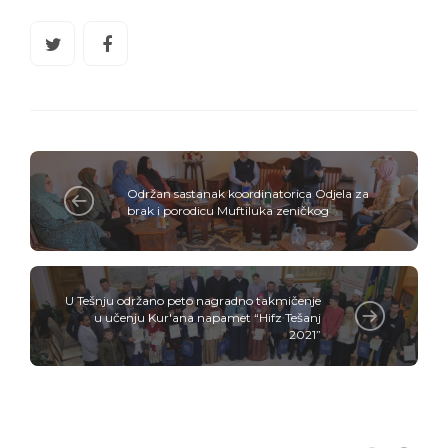
Održan sastanak koordinatorica Odjela za
brak i porodicu Muftiluka zeničkog
U Tešnju održano peto nagradno takmičenje
u učenju Kur'ana napamet “Hifz Tešanj
2021”