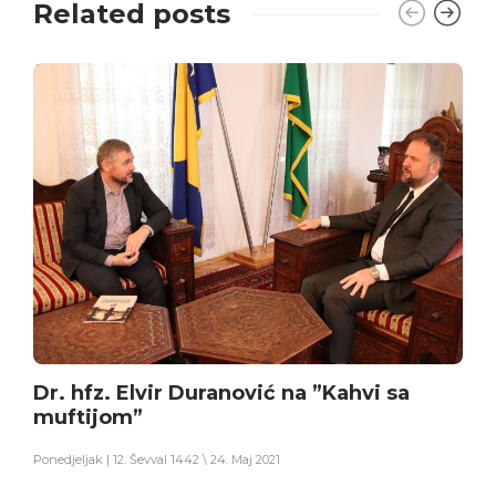
Related posts
Dr. hfz. Elvir Duranović na ”Kahvi sa
muftijom”
Ponedjeljak | 12. Ševval 1442 \ 24. Maj 2021