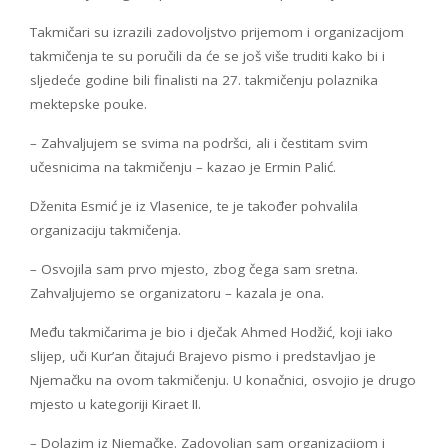
Takmičari su izrazili zadovoljstvo prijemom i organizacijom
takmičenja te su poručili da će se još više truditi kako bi i
sljedeće godine bili finalisti na 27. takmičenju polaznika
mektepske pouke.
– Zahvaljujem se svima na podršci, ali i čestitam svim
učesnicima na takmičenju – kazao je Ermin Palić.
Dženita Esmić je iz Vlasenice, te je također pohvalila
organizaciju takmičenja.
– Osvojila sam prvo mjesto, zbog čega sam sretna.
Zahvaljujemo se organizatoru – kazala je ona.
Među takmičarima je bio i dječak Ahmed Hodžić, koji iako
slijep, uči Kur’an čitajući Brajevo pismo i predstavljao je
Njemačku na ovom takmičenju. U konačnici, osvojio je drugo
mjesto u kategoriji Kiraet II.
– Dolazim iz Njemačke. Zadovoljan sam organizacijom i