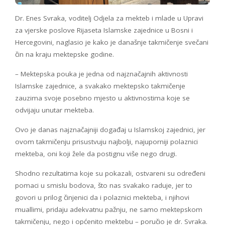
Dr. Enes Svraka, voditelj Odjela za mekteb i mlade u Upravi
za vjerske poslove Rijaseta Islamske zajednice u Bosni i
Hercegovini, naglasio je kako je današnje takmičenje svečani
čin na kraju mektepske godine.
– Mektepska pouka je jedna od najznačajnih aktivnosti
Islamske zajednice, a svakako mektepsko takmičenje
zauzima svoje posebno mjesto u aktivnostima koje se
odvijaju unutar mekteba.
Ovo je danas najznačajniji događaj u Islamskoj zajednici, jer
ovom takmičenju prisustvuju najbolji, najuporniji polaznici
mekteba, oni koji žele da postignu više nego drugi.
Shodno rezultatima koje su pokazali, ostvareni su određeni
pomaci u smislu bodova, što nas svakako raduje, jer to
govori u prilog činjenici da i polaznici mekteba, i njihovi
muallimi, pridaju adekvatnu pažnju, ne samo mektepskom
takmičenju, nego i općenito mektebu – poručio je dr. Svraka.