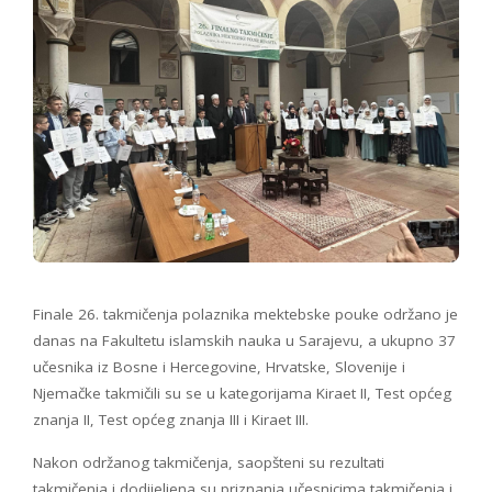
Finale 26. takmičenja polaznika mektebske pouke održano je
danas na Fakultetu islamskih nauka u Sarajevu, a ukupno 37
učesnika iz Bosne i Hercegovine, Hrvatske, Slovenije i
Njemačke takmičili su se u kategorijama Kiraet II, Test općeg
znanja II, Test općeg znanja III i Kiraet III.
Nakon održanog takmičenja, saopšteni su rezultati
takmičenja i dodijeljena su priznanja učesnicima takmičenja i