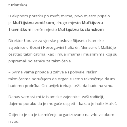
tuzlansko)
U ekipnom poretku po muftijstvima, prvo mjesto pripalo
je
Muftijstvu zeničkom
, drugo mjesto
Muftijstvu
travničkom
i treće mjesto M
uftijstvu tuzlanskom
.
Direktor Uprave za vjerske poslove Rijaseta Islamske
zajednice u Bosni i Hercegovini hafiz dr. Mensur-ef. Malkić je
čestitao takmičatima, kao i muallimama i muallimima koji su
pripremali polaznike za takmičenje.
– Svima vama pripadaju zahvale i pohvale. Našim
takmičarima poručujem da organizujemo takmičenja da im
budemo podrška. Oni uvijek trebaju težiti da budu na vrhu.
Danas vam svi mi iz Islamske zajednice, vaši roditelji,
dajemo poruku da je moguće uspjeti – kazao je hafiz Malkić.
Ocijenio je da je takmičenje organizovano na vrlo visokom
nivou.