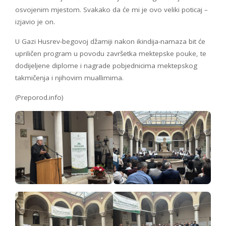
osvojenim mjestom. Svakako da će mi je ovo veliki poticaj –
izjavio je on.
U Gazi Husrev-begovoj džamiji nakon ikindija-namaza bit će
upriličen program u povodu završetka mektepske pouke, te
dodijeljene diplome i nagrade pobjednicima mektepskog
takmičenja i njihovim muallimima.
(Preporod.info)