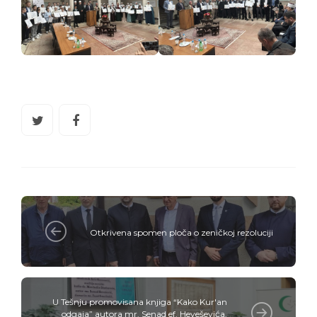
Otkrivena spomen ploča o zeničkoj rezoluciji
U Tešnju promovisana knjiga “Kako Kur'an
odgaja” autora mr. Senad ef. Heveševića,