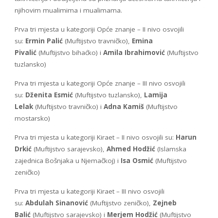
njihovim mualimima i mualimama.
Prva tri mjesta u kategoriji Opće znanje – II nivo osvojili
su:
Ermin Palić
(Muftijstvo travničko),
Emina
Pivalić
(Muftijstvo bihaćko) i
Amila Ibrahimović
(Muftijstvo
tuzlansko)
Prva tri mjesta u kategoriji Opće znanje – III nivo osvojili
su:
Dženita Esmić
(Muftijstvo tuzlansko),
Lamija
Lelak
(Muftijstvo travničko) i
Adna Kamiš
(Muftijstvo
mostarsko)
Prva tri mjesta u kategoriji Kiraet – II nivo osvojili su:
Harun
Drkić
(Muftijstvo sarajevsko),
Ahmed Hodžić
(Islamska
zajednica Bošnjaka u Njemačkoj) i
Isa Osmić
(Muftijstvo
zeničko)
Prva tri mjesta u kategoriji Kiraet – III nivo osvojili
su:
Abdulah Sinanović
(Muftijstvo zeničko),
Zejneb
Balić
(Muftijstvo sarajevsko) i
Merjem Hodžić
(Muftijstvo