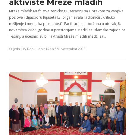
aktiviste Mreže mladih
Mreža mladih Muftijstva zeničkog u saradnji sa Upravom za vanjske
poslove i dijasporu Rijaseta IZ, organizirala radionicu „Kritičko
mišljenje i medijska pismenost“. Facilitacija je održana u utorak, 8.
novembra 2022. godine u prostorijama Medžlisa Islamske zajednice
Tešanj, a učesnici su bili aktivisti Mreže mladih medžlisa…
Srijeda | 15. Rebiul-ahir 1444 \ 9. Novembar 2022