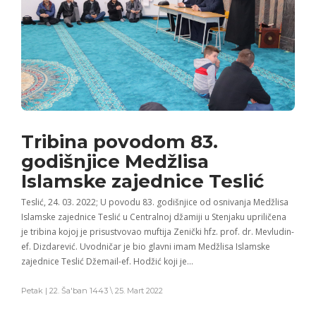
Tribina povodom 83.
godišnjice Medžlisa
Islamske zajednice Teslić
Teslić, 24. 03. 2022; U povodu 83. godišnjice od osnivanja Medžlisa
Islamske zajednice Teslić u Centralnoj džamiji u Stenjaku upriličena
je tribina kojoj je prisustvovao muftija Zenički hfz. prof. dr. Mevludin-
ef. Dizdarević. Uvodničar je bio glavni imam Medžlisa Islamske
zajednice Teslić Džemail-ef. Hodžić koji je…
Petak | 22. Ša'ban 1443 \ 25. Mart 2022