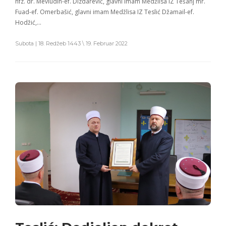
hfz. dr. Mevludin-ef. Dizdarević, glavni imam Medžlisa IZ Tešanj mr.
Fuad-ef. Omerbašić, glavni imam Medžlisa IZ Teslić Džamail-ef.
Hodžić,…
Subota | 18. Redžeb 1443 \ 19. Februar 2022