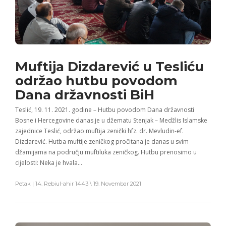
Muftija Dizdarević u Tesliću
održao hutbu povodom
Dana državnosti BiH
Teslić, 19. 11. 2021. godine – Hutbu povodom Dana državnosti
Bosne i Hercegovine danas je u džematu Stenjak – Medžlis Islamske
zajednice Teslić, održao muftija zenički hfz. dr. Mevludin-ef.
Dizdarević. Hutba muftije zeničkog pročitana je danas u svim
džamijama na području muftiluka zeničkog. Hutbu prenosimo u
cijelosti: Neka je hvala…
Petak | 14. Rebiul-ahir 1443 \ 19. Novembar 2021