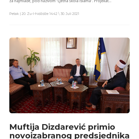
za najmlađe, pod nazivom “Ljetna škola islama”. Projekat…
Petak | 20. Zu-l-hidždže 1442 \ 30. Juli 2021
Muftija Dizdarević primio
novoizabranog predsjednika