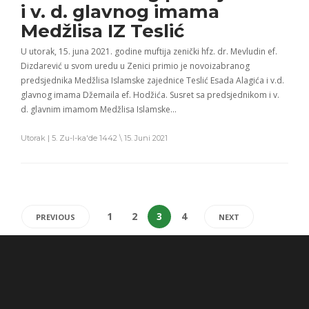
i v. d. glavnog imama
Medžlisa IZ Teslić
U utorak, 15. juna 2021. godine muftija zenički hfz. dr. Mevludin ef.
Dizdarević u svom uredu u Zenici primio je novoizabranog
predsjednika Medžlisa Islamske zajednice Teslić Esada Alagića i v.d.
glavnog imama Džemaila ef. Hodžića. Susret sa predsjednikom i v.
d. glavnim imamom Medžlisa Islamske…
Utorak | 5. Zu-l-ka'de 1442 \ 15. Juni 2021
1
2
3
4
PREVIOUS
NEXT