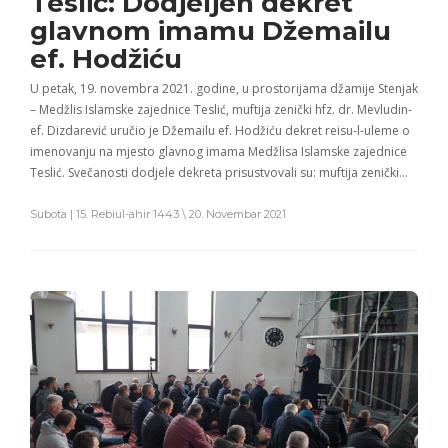
Teslić: Dodjeljen dekret
glavnom imamu Džemailu
ef. Hodžiću
U petak, 19. novembra 2021. godine, u prostorijama džamije Stenjak
– Medžlis Islamske zajednice Teslić, muftija zenički hfz. dr. Mevludin-
ef. Dizdarević uručio je Džemailu ef. Hodžiću dekret reisu-l-uleme o
imenovanju na mjesto glavnog imama Medžlisa Islamske zajednice
Teslić. Svečanosti dodjele dekreta prisustvovali su: muftija zenički…
Subota | 15. Rebiul-ahir 1443 \ 20. Novembar 2021