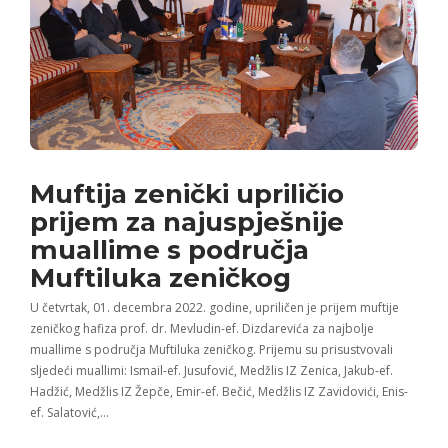
Muftija zenički upriličio
prijem za najuspješnije
muallime s područja
Muftiluka zeničkog
U četvrtak, 01. decembra 2022. godine, upriličen je prijem muftije
zeničkog hafiza prof. dr. Mevludin-ef. Dizdarevića za najbolje
muallime s područja Muftiluka zeničkog. Prijemu su prisustvovali
sljedeći muallimi: Ismail-ef. Jusufović, Medžlis IZ Zenica, Jakub-ef.
Hadžić, Medžlis IZ Žepče, Emir-ef. Bečić, Medžlis IZ Zavidovići, Enis-
ef. Salatović,…