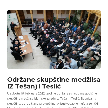
Održane skupštine medžlisa
IZ Tešanj i Teslić
U subotu 19. februara 2022. godine održane su redovne godišnje
skupštine medžlisa Islamske zajednice Tešanj i Teslić. Sjednicama
skupština, pored članova skupštine, prisustvovao je muftija zenički