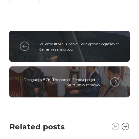
Vrijeme iftara u Zenici i ove godine oglašavat
će ramazanski top
Delegacija BZK ”Preporod” Zenica posjetila
Muftijstvo zeničko
Related posts