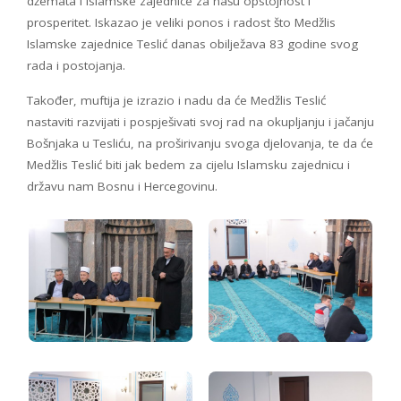
džemata i Islamske zajednice za našu opstojnost i
prosperitet. Iskazao je veliki ponos i radost što Medžlis
Islamske zajednice Teslić danas obilježava 83 godine svog
rada i postojanja.
Također, muftija je izrazio i nadu da će Medžlis Teslić
nastaviti razvijati i pospješivati svoj rad na okupljanju i jačanju
Bošnjaka u Tesliću, na proširivanju svoga djelovanja, te da će
Medžlis Teslić biti jak bedem za cijelu Islamsku zajednicu i
državu nam Bosnu i Hercegovinu.