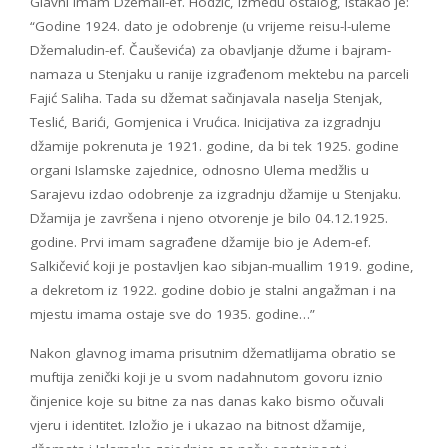
Glavni imam Džemail-ef. Hodžić, između ostalog, istakao je:
“Godine 1924. dato je odobrenje (u vrijeme reisu-l-uleme
Džemaludin-ef. Čauševića) za obavljanje džume i bajram-
namaza u Stenjaku u ranije izgrađenom mektebu na parceli
Fajić Saliha. Tada su džemat sačinjavala naselja Stenjak,
Teslić, Barići, Gomjenica i Vrućica. Inicijativa za izgradnju
džamije pokrenuta je 1921. godine, da bi tek 1925. godine
organi Islamske zajednice, odnosno Ulema medžlis u
Sarajevu izdao odobrenje za izgradnju džamije u Stenjaku.
Džamija je završena i njeno otvorenje je bilo 04.12.1925.
godine. Prvi imam sagrađene džamije bio je Adem-ef.
Salkičević koji je postavljen kao sibjan-muallim 1919. godine,
a dekretom iz 1922. godine dobio je stalni angažman i na
mjestu imama ostaje sve do 1935. godine…”
Nakon glavnog imama prisutnim džematlijama obratio se
muftija zenički koji je u svom nadahnutom govoru iznio
činjenice koje su bitne za nas danas kako bismo očuvali
vjeru i identitet. Izložio je i ukazao na bitnost džamije,