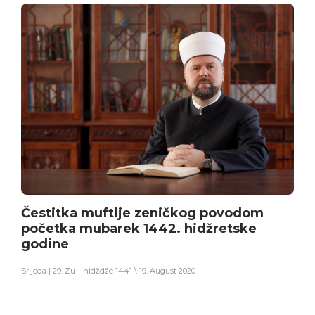
Čestitka muftije zeničkog povodom
početka mubarek 1442. hidžretske
godine
Srijeda | 29. Zu-l-hidždže 1441 \ 19. August 2020