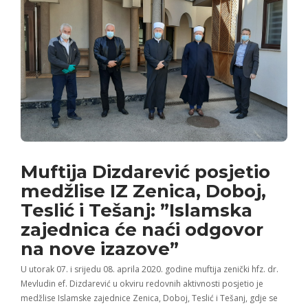
Muftija Dizdarević posjetio
medžlise IZ Zenica, Doboj,
Teslić i Tešanj: ”Islamska
zajednica će naći odgovor
na nove izazove”
U utorak 07. i srijedu 08. aprila 2020. godine muftija zenički hfz. dr.
Mevludin ef. Dizdarević u okviru redovnih aktivnosti posjetio je
medžlise Islamske zajednice Zenica, Doboj, Teslić i Tešanj, gdje se