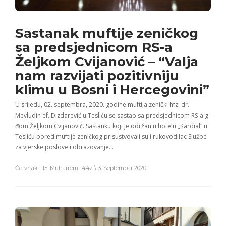
Sastanak muftije zeničkog
sa predsjednicom RS-a
Željkom Cvijanović – “Valja
nam razvijati pozitivniju
klimu u Bosni i Hercegovini”
U srijedu, 02. septembra, 2020. godine muftija zenički hfz. dr.
Mevludin ef. Dizdarević u Tesliću se sastao sa predsjednicom RS-a g-
đom Željkom Cvijanović. Sastanku koji je održan u hotelu „Kardial“ u
Tesliću pored muftije zeničkog prisustvovali su i rukovodilac Službe
za vjerske poslove i obrazovanje…
Četvrtak | 15. Muharrem 1442 \ 3. Septembar 2020