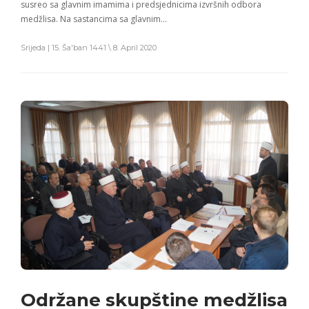
susreo sa glavnim imamima i predsjednicima izvršnih odbora
medžlisa. Na sastancima sa glavnim…
Srijeda | 15. Ša'ban 1441 \ 8. April 2020
Održane skupštine medžlisa