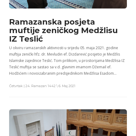
Ramazanska posjeta
muftije zeničkog Medžlisu
IZ Teslić
U okviru ramazanskih aktivnosti u srijedu 05. maja 2021. godine
muftija zenički hfz. dr. Mevludin ef. Dizdarević posjetio je Medžlis
Islamske zajednice Teslić. Tom prilikom, u prostorijama Medžlisa IZ
Teslić muftija se sastao sa v.d. glavnim imamom Džemail ef.
Hodžićem i novoizabranim predsjednikom Medžlisa Esadom…
Četvrtak | 24. Ramazan 1442 \ 6. Maj 2021