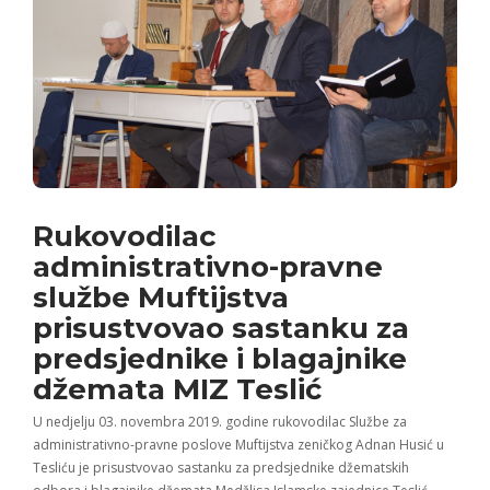
Rukovodilac
administrativno-pravne
službe Muftijstva
prisustvovao sastanku za
predsjednike i blagajnike
džemata MIZ Teslić
U nedjelju 03. novembra 2019. godine rukovodilac Službe za
administrativno-pravne poslove Muftijstva zeničkog Adnan Husić u
Tesliću je prisustvovao sastanku za predsjednike džematskih