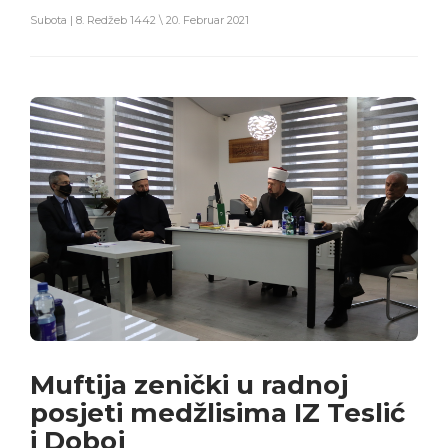
Subota | 8. Redžeb 1442 \ 20. Februar 2021
Muftija zenički u radnoj
posjeti medžlisima IZ Teslić
i Doboj