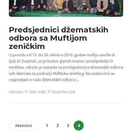
Predsjednici džematskih
odbora sa Muftijom
zeničkim
U periodu od 13. do 26. oktobra 2016. godine muftija zenički dr.
Ejub ef. Dautović, uz prisustvo glavnih imama i predsjednika IO
medžlisa, održao je sastanke sa predsjednicima džematskih odbora
svih džemata na području Muftiluka zeničkog. Na sastancima se
raspravljalo o radu džematskih odbora i…
Četvrtak | 17. Safer 1438 \ 17. Novembar 2016
1
2
3
4
PREVIOUS