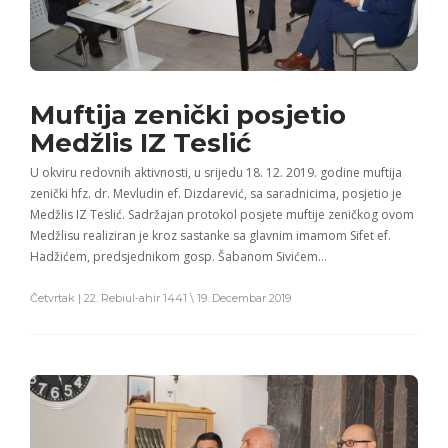
Muftija zenički posjetio
Medžlis IZ Teslić
U okviru redovnih aktivnosti, u srijedu 18. 12. 2019. godine muftija
zenički hfz. dr. Mevludin ef. Dizdarević, sa saradnicima, posjetio je
Medžlis IZ Teslić. Sadržajan protokol posjete muftije zeničkog ovom
Medžlisu realiziran je kroz sastanke sa glavnim imamom Sifet ef.
Hadžićem, predsjednikom gosp. Šabanom Sivićem…
Četvrtak | 22. Rebiul-ahir 1441 \ 19. Decembar 2019