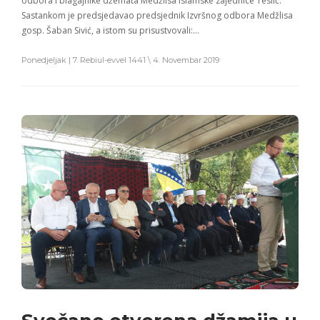
odbora i blagajnike džemata Medžlisa Islamske zajednice Teslić.
Sastankom je predsjedavao predsjednik Izvršnog odbora Medžlisa
gosp. Šaban Sivić, a istom su prisustvovali:…
Ponedjeljak | 7. Rebiul-evvel 1441 \ 4. Novembar 2019