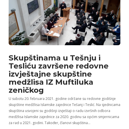
Skupštinama u Tešnju i
Tesliću završene redovne
izvještajne skupštine
medžlisa IZ Muftiluka
zeničkog
U subotu 20. februara 2021. godine održane su redovne godišnje
skupštine medžlisa Islamske zajednice Tešanj i Teslić. Na sjednicama
skupština usvojeni su godišnji izvještaji o radu izvršnih odbora
medžlisa Islamske zajednice za 2020. godinu sa općim smjernicama
za rad u 2021. godini. Također, članovi skupština…