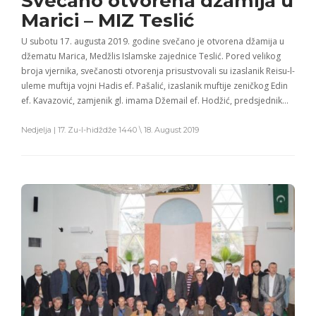
Svečano otvorena džamija u
Marici – MIZ Teslić
U subotu 17. augusta 2019. godine svečano je otvorena džamija u
džematu Marica, Medžlis Islamske zajednice Teslić. Pored velikog
broja vjernika, svečanosti otvorenja prisustvovali su izaslanik Reisu-l-
uleme muftija vojni Hadis ef. Pašalić, izaslanik muftije zeničkog Edin
ef. Kavazović, zamjenik gl. imama Džemail ef. Hodžić, predsjednik…
Nedjelja | 17. Zu-l-hidždže 1440 \ 18. August 2019