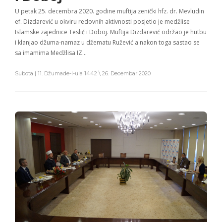
U petak 25. decembra 2020. godine muftija zenički hfz. dr. Mevludin
ef. Dizdarević u okviru redovnih aktivnosti posjetio je medžlise
Islamske zajednice Teslić i Doboj. Muftija Dizdarević održao je hutbu
i klanjao džuma-namaz u džematu Ružević a nakon toga sastao se
sa imamima Medžlisa IZ…
Subota | 11. Džumade-l-ula 1442 \ 26. Decembar 2020