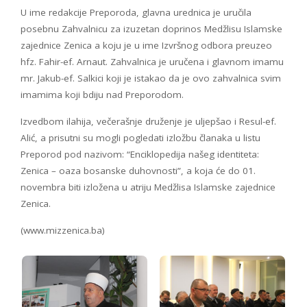
U ime redakcije Preporoda, glavna urednica je uručila
posebnu Zahvalnicu za izuzetan doprinos Medžlisu Islamske
zajednice Zenica a koju je u ime Izvršnog odbora preuzeo
hfz. Fahir-ef. Arnaut. Zahvalnica je uručena i glavnom imamu
mr. Jakub-ef. Salkici koji je istakao da je ovo zahvalnica svim
imamima koji bdiju nad Preporodom.
Izvedbom ilahija, večerašnje druženje je uljepšao i Resul-ef.
Alić, a prisutni su mogli pogledati izložbu članaka u listu
Preporod pod nazivom: “Enciklopedija našeg identiteta:
Zenica – oaza bosanske duhovnosti”, a koja će do 01.
novembra biti izložena u atriju Medžlisa Islamske zajednice
Zenica.
(www.mizzenica.ba)