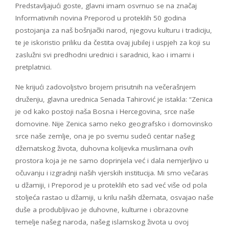
Predstavljajući goste, glavni imam osvrnuo se na značaj
Informativnih novina Preporod u proteklih 50 godina
postojanja za naš bošnjački narod, njegovu kulturu i tradiciju,
te je iskoristio priliku da čestita ovaj jubilej i uspjeh za koji su
zaslužni svi predhodni urednici i saradnici, kao i imami i
pretplatnici.
Ne krijući zadovoljstvo brojem prisutnih na večerašnjem
druženju, glavna urednica Senada Tahirović je istakla: “Zenica
je od kako postoji naša Bosna i Hercegovina, srce naše
domovine. Nije Zenica samo neko geografsko i domovinsko
srce naše zemlje, ona je po svemu sudeći centar našeg
džematskog života, duhovna kolijevka muslimana ovih
prostora koja je ne samo doprinjela već i dala nemjerljivo u
očuvanju i izgradnji naših vjerskih institucija. Mi smo večaras
u džamiji, i Preporod je u proteklih eto sad već više od pola
stoljeća rastao u džamiji, u krilu naših džemata, osvajao naše
duše a produbljivao je duhovne, kulturne i obrazovne
temelje našeg naroda, našeg islamskog života u ovoj