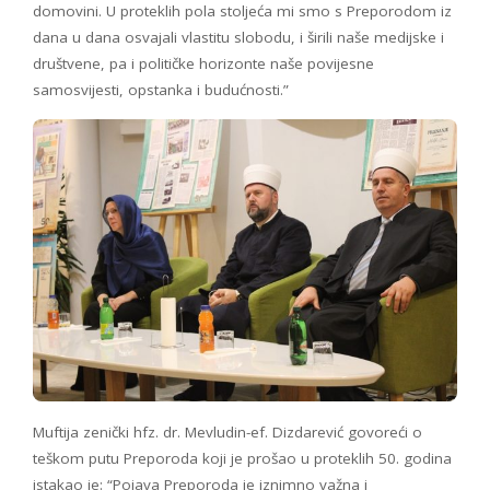
domovini. U proteklih pola stoljeća mi smo s Preporodom iz
dana u dana osvajali vlastitu slobodu, i širili naše medijske i
društvene, pa i političke horizonte naše povijesne
samosvijesti, opstanka i budućnosti.”
Muftija zenički hfz. dr. Mevludin-ef. Dizdarević govoreći o
teškom putu Preporoda koji je prošao u proteklih 50. godina
istakao je: “Pojava Preporoda je iznimno važna i