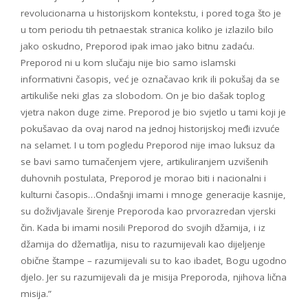
revolucionarna u historijskom kontekstu, i pored toga što je
u tom periodu tih petnaestak stranica koliko je izlazilo bilo
jako oskudno, Preporod ipak imao jako bitnu zadaću.
Preporod ni u kom slučaju nije bio samo islamski
informativni časopis, već je označavao krik ili pokušaj da se
artikuliše neki glas za slobodom. On je bio dašak toplog
vjetra nakon duge zime. Preporod je bio svjetlo u tami koji je
pokušavao da ovaj narod na jednoj historijskoj međi izvuće
na selamet. I u tom pogledu Preporod nije imao luksuz da
se bavi samo tumačenjem vjere, artikuliranjem uzvišenih
duhovnih postulata, Preporod je morao biti i nacionalni i
kulturni časopis…Ondašnji imami i mnoge generacije kasnije,
su doživljavale širenje Preporoda kao prvorazredan vjerski
čin. Kada bi imami nosili Preporod do svojih džamija, i iz
džamija do džematlija, nisu to razumijevali kao dijeljenje
obične štampe – razumijevali su to kao ibadet, Bogu ugodno
djelo. Jer su razumijevali da je misija Preporoda, njihova lična
misija.”