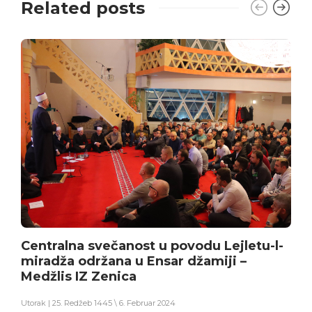
Related posts
Centralna svečanost u povodu Lejletu-l-
miradža održana u Ensar džamiji –
Medžlis IZ Zenica
Utorak | 25. Redžeb 1445 \ 6. Februar 2024