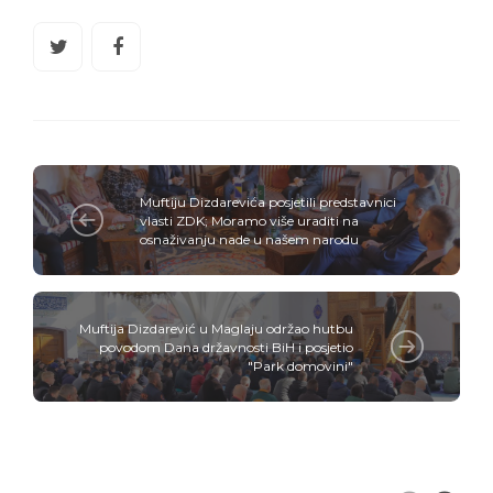
Muftiju Dizdarevića posjetili predstavnici
vlasti ZDK; Moramo više uraditi na
osnaživanju nade u našem narodu
Muftija Dizdarević u Maglaju održao hutbu
povodom Dana državnosti BiH i posjetio
"Park domovini"