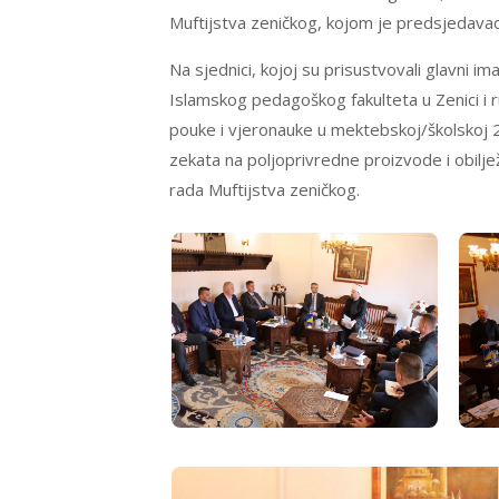
Muftijstva zeničkog, kojom je predsjedavao m
Na sjednici, kojoj su prisustvovali glavni 
Islamskog pedagoškog fakulteta u Zenici i 
pouke i vjeronauke u mektebskoj/školskoj 20
zekata na poljoprivredne proizvode i obilj
rada Muftijstva zeničkog.