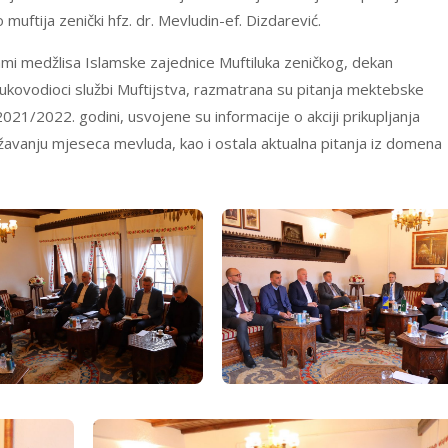
uftija zenički hfz. dr. Mevludin-ef. Dizdarević.
imami medžlisa Islamske zajednice Muftiluka zeničkog, dekan
rukovodioci službi Muftijstva, razmatrana su pitanja mektebske
21/2022. godini, usvojene su informacije o akciji prikupljanja
ežavanju mjeseca mevluda, kao i ostala aktualna pitanja iz domena