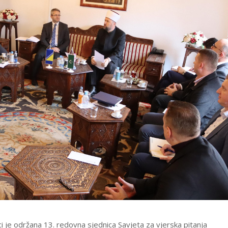
i je održana 13. redovna sjednica Savjeta za vjerska pitanja