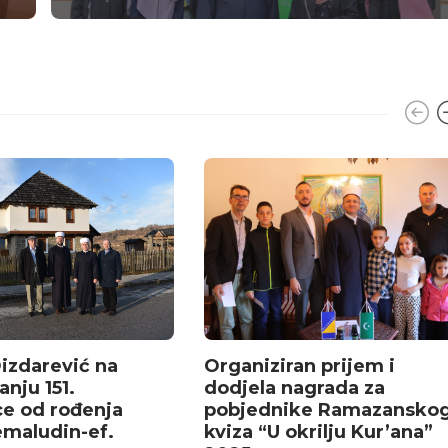
Dizdarević na
Organiziran prijem i
anju 151.
dodjela nagrada za
ce od rođenja
pobjednike Ramazansko
emaludin-ef.
kviza “U okrilju Kur’ana”