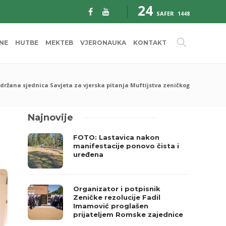
24
SAFER
1448
INE
HUTBE
MEKTEB
VJERONAUKA
KONTAKT
držana sjednica Savjeta za vjerska pitanja Muftijstva zeničkog
Najnovije
FOTO: Lastavica nakon
manifestacije ponovo čista i
uređena
Organizator i potpisnik
Zeničke rezolucije Fadil
Imamović proglašen
prijateljem Romske zajednice