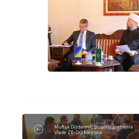
Muftija Dizdarević posjetio premijera
Vlade ZE-DO kantona