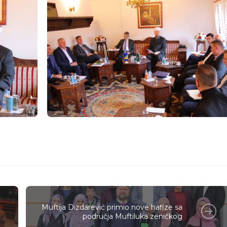
Muftija Dizdarević primio nove hafize sa
područja Muftiluka zeničkog