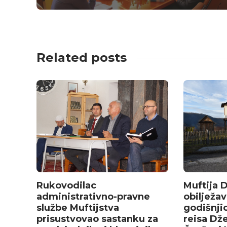
Related posts
Rukovodilac
Muftija 
administrativno-pravne
obilježav
službe Muftijstva
godišnji
prisustvovao sastanku za
reisa Dž