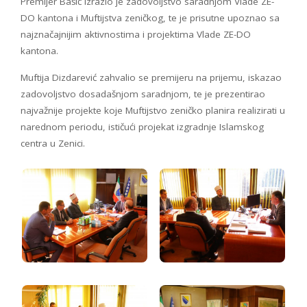
Premijer Bašić izrazio je zadovoljstvo saradnjom Vlade ZE-
DO kantona i Muftijstva zeničkog, te je prisutne upoznao sa
najznačajnijim aktivnostima i projektima Vlade ZE-DO
kantona.
Muftija Dizdarević zahvalio se premijeru na prijemu, iskazao
zadovoljstvo dosadašnjom saradnjom, te je prezentirao
najvažnije projekte koje Muftijstvo zeničko planira realizirati u
narednom periodu, ističući projekat izgradnje Islamskog
centra u Zenici.