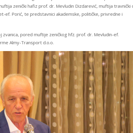
ftija zenički hafiz prof. dr. Mevludin Dizdarević, muftija travnički 
et-ef. Porić, te predstavnici akademske, političke, privredne i
 zvanica, pored muftije zeničkog hfz. prof. dr. Mevludin-ef.
firme Almy-Transport d.o.o.