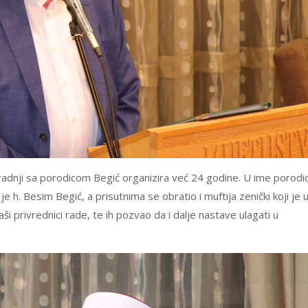
aradnji sa porodicom Begić organizira već 24 godine. U ime porodi
e h. Besim Begić, a prisutnima se obratio i muftija zenički koji je 
i privrednici rade, te ih pozvao da i dalje nastave ulagati u