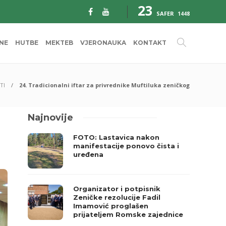
23
SAFER
1448
INE
HUTBE
MEKTEB
VJERONAUKA
KONTAKT
TI
24. Tradicionalni iftar za privrednike Muftiluka zeničkog
Najnovije
FOTO: Lastavica nakon
manifestacije ponovo čista i
uređena
Organizator i potpisnik
Zeničke rezolucije Fadil
Imamović proglašen
prijateljem Romske zajednice