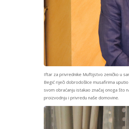
Iftar za privrednike Muftijstvo zeničko u s
Begić riječi dobrodošlice musafirima uputio j
svom obraćanju istakao značaj onoga što naš
proizvodnju i privredu naše domovine.