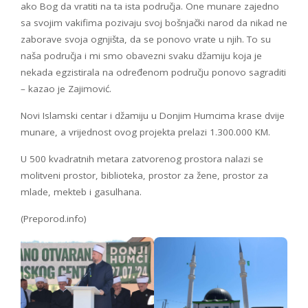
ako Bog da vratiti na ta ista područja. One munare zajedno
sa svojim vakifima pozivaju svoj bošnjački narod da nikad ne
zaborave svoja ognjišta, da se ponovo vrate u njih. To su
naša područja i mi smo obavezni svaku džamiju koja je
nekada egzistirala na određenom području ponovo sagraditi
– kazao je Zajimović.
Novi Islamski centar i džamiju u Donjim Humcima krase dvije
munare, a vrijednost ovog projekta prelazi 1.300.000 KM.
U 500 kvadratnih metara zatvorenog prostora nalazi se
molitveni prostor, biblioteka, prostor za žene, prostor za
mlade, mekteb i gasulhana.
(Preporod.info)