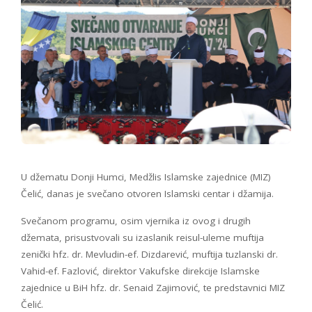
U džematu Donji Humci, Medžlis Islamske zajednice (MIZ)
Čelić, danas je svečano otvoren Islamski centar i džamija.
Svečanom programu, osim vjernika iz ovog i drugih
džemata, prisustvovali su izaslanik reisul-uleme muftija
zenički hfz. dr. Mevludin-ef. Dizdarević, muftija tuzlanski dr.
Vahid-ef. Fazlović, direktor Vakufske direkcije Islamske
zajednice u BiH hfz. dr. Senaid Zajimović, te predstavnici MIZ
Čelić.