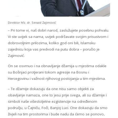
Direktor hfz. dr. Senaid Zajimović
– Pri tome vi, naš dobri narod, zaslužujete posebnu pohvalu.
Vi ste uvijek sa nama, uvijek podržavate svojim prisustvom i
dobrovoljnim prilozima, koliko god oni bili, Islamsku
zajednicu koja vas predvodi na putu dobra – poručio je
Zajimović.
On se osvrnuo i na obnavljanje džamija u mjestima odakle
su Bošnjaci protjerani tokom agresije na Bosnu i
Hercegovinu i važnost njihovog postojanja u tim mjestima.
– Te džamije dokazuju da one nisu samo objekti za
obavljanje namaza, one to jesu prije svega, ali su džamije i
simboli naše višestoljetne ezgistencije na određenom
području, u Čajniču, Foči, Banjoj Luci. One dokazuju da smo
živjeli na tim prostorima i bude nadu da ćemo se ponovo,