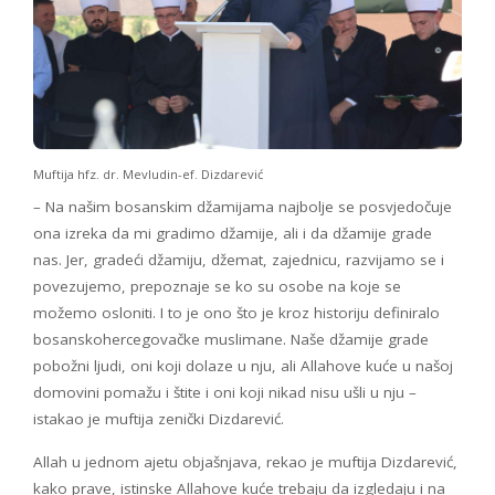
Muftija hfz. dr. Mevludin-ef. Dizdarević
– Na našim bosanskim džamijama najbolje se posvjedočuje
ona izreka da mi gradimo džamije, ali i da džamije grade
nas. Jer, gradeći džamiju, džemat, zajednicu, razvijamo se i
povezujemo, prepoznaje se ko su osobe na koje se
možemo osloniti. I to je ono što je kroz historiju definiralo
bosanskohercegovačke muslimane. Naše džamije grade
pobožni ljudi, oni koji dolaze u nju, ali Allahove kuće u našoj
domovini pomažu i štite i oni koji nikad nisu ušli u nju –
istakao je muftija zenički Dizdarević.
Allah u jednom ajetu objašnjava, rekao je muftija Dizdarević,
kako prave, istinske Allahove kuće trebaju da izgledaju i na