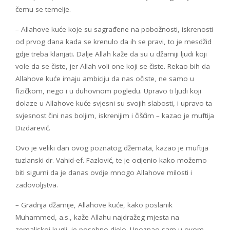
čemu se temelje.
– Allahove kuće koje su sagrađene na pobožnosti, iskrenosti
od prvog dana kada se krenulo da ih se pravi, to je mesdžid
gdje treba klanjati. Dalje Allah kaže da su u džamiji ljudi koji
vole da se čiste, jer Allah voli one koji se čiste. Rekao bih da
Allahove kuće imaju ambiciju da nas očiste, ne samo u
fizičkom, nego i u duhovnom pogledu. Upravo ti ljudi koji
dolaze u Allahove kuće svjesni su svojih slabosti, i upravo ta
svjesnost čini nas boljim, iskrenijim i čišćim – kazao je muftija
Dizdarević.
Ovo je veliki dan ovog poznatog džemata, kazao je muftija
tuzlanski dr. Vahid-ef. Fazlović, te je ocijenio kako možemo
biti sigurni da je danas ovdje mnogo Allahove milosti i
zadovoljstva.
– Gradnja džamije, Allahove kuće, kako poslanik
Muhammed, a.s., kaže Allahu najdražeg mjesta na
zemaljskoj kugli, je posebno djelo. Upoznao sam u ovom