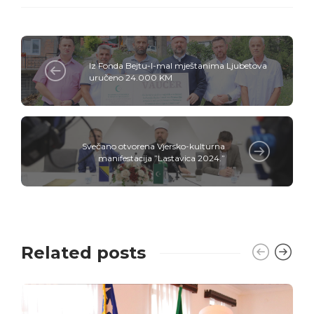
Iz Fonda Bejtu-l-mal mještanima Ljubetova
uručeno 24.000 KM
Svečano otvorena Vjersko-kulturna
manifestacija ”Lastavica 2024.”
Related posts