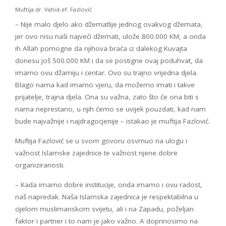
Muftija dr. Vahid-ef. Fazlović
– Nije malo djelo ako džematlije jednog ovakvog džemata,
jer ovo nisu naši najveći džemati, ulože 800.000 KM, a onda
ih Allah pomogne da njihova braća iz dalekog Kuvajta
donesu još 500.000 KM i da se postigne ovaj poduhvat, da
imamo ovu džamiju i centar. Ovo su trajno vrijedna djela.
Blago nama kad imamo vjeru, da možemo imati i takve
prijatelje, trajna djela. Ona su važna, zato što će ona biti s
nama neprestano, u njih ćemo se uvijek pouzdati, kad nam
bude najvažnije i najdragocjenije – istakao je muftija Fazlović.
Muftija Fazlović se u svom govoru osvrnuo na ulogu i
važnost Islamske zajednice te važnost njene dobre
organiziranosti.
– Kada imamo dobre institucije, onda imamo i ovu radost,
naš napredak. Naša Islamska zajednica je respektabilna u
cijelom muslimanskom svijetu, ali i na Zapadu, poželjan
faktor i partner i to nam je jako važno. A doprinosimo na