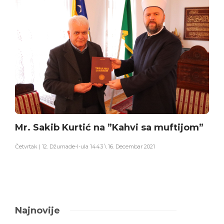
Mr. Sakib Kurtić na ”Kahvi sa muftijom”
Četvrtak | 12. Džumade-l-ula 1443 \ 16. Decembar 2021
Najnovije