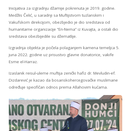
Inicijativa za izgradnju džamije pokrenuta je 2019. godine.
Medžlis Čelić, u saradnji sa Muftijstvom tuzlanskim i
Vakufskom direkcijom, obezbjedio je dio sredstava od
humanitarne organizacije “En-Nema” iz Kuvajta, a ostali dio
sredstava obezbijedile su džematlije.
Izgradnja objekta je počela polaganjem kamena temeljca 5.
juna 2022. godine uz prisustvo glavne donatorice, vakife
Esme el-Harraz.
Izaslanik reisul-uleme muftija zenički hafiz dr. Mevludin-ef.
Dizdarević je kazao da bosanskohercegovačke muslimane
određuje specifičan odnos prema Allahovim kućama.