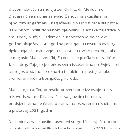
U svom obraćanju muftija zenički hfz. dr. Mevludin-ef.
Dizdarević se najprije zahvalio članovima skupština na
njihovom angažmanu, naglašavajući važnost rada skupštine
u ukupnom institucionalnom djelovanju Islamske zajednice. S
tim u vezi, Muftija Dizdarević je napomenuo da se ove
godine obilježava 140. godina postojanja i institucionalnog
djelovanja Islamske zajednice u BiH. U ovom periodu, kako
je naglasio Muftija zenički, Zajednica je prošla kroz različite
faze i događaje, te je uprkos svim iskušenjima preživjela i pri
tome još dodatno se osnažila i etablirala, postajući tako
vremenom kičma bošnjačkog naroda.
Muftija je, također, pohvalio prezentirane izvještaje ali i rad
rukovodstva medžlisa na čelu sa glavnim imamima i
predsjednicima, te čestitao svima na ostvarenim rezultatima
u protekloj 2021. godini.
Na sjednicama skupština usvojeni su godišnji izvještaji o radu
izvršnih odbora medžlisa Islamske zajednice za 2021. godinu