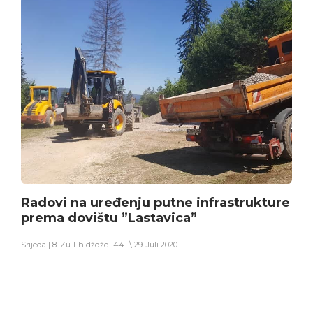
Radovi na uređenju putne infrastrukture
prema dovištu ”Lastavica”
Srijeda | 8. Zu-l-hidždže 1441 \ 29. Juli 2020