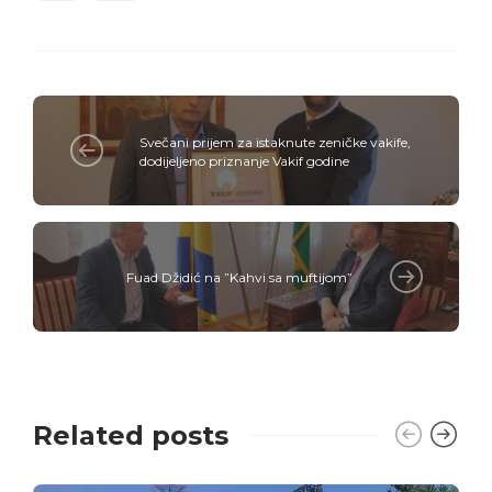
Svečani prijem za istaknute zeničke vakife,
dodijeljeno priznanje Vakif godine
Fuad Džidić na ”Kahvi sa muftijom”
Related posts