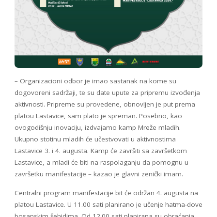
– Organizacioni odbor je imao sastanak na kome su
dogovoreni sadržaji, te su date upute za pripremu izvođenja
aktivnosti. Pripreme su provedene, obnovljen je put prema
platou Lastavice, sam plato je spreman. Posebno, kao
ovogodišnju inovaciju, izdvajamo kamp Mreže mladih.
Ukupno stotinu mladih će učestvovati u aktivnostima
Lastavice 3. i 4. augusta. Kamp će završiti sa završetkom
Lastavice, a mladi će biti na raspolaganju da pomognu u
završetku manifestacije – kazao je glavni zenički imam.
Centralni program manifestacije bit će održan 4. augusta na
platou Lastavice. U 11.00 sati planirano je učenje hatma-dove
bosanskim šehidima. Od 12.00 sati planirana su obraćanja.