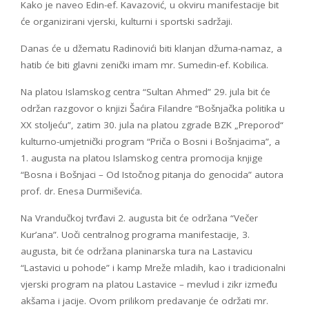
Kako je naveo Edin-ef. Kavazović, u okviru manifestacije bit
će organizirani vjerski, kulturni i sportski sadržaji.
Danas će u džematu Radinovići biti klanjan džuma-namaz, a
hatib će biti glavni zenički imam mr. Sumedin-ef. Kobilica.
Na platou Islamskog centra “Sultan Ahmed” 29. jula bit će
održan razgovor o knjizi Šaćira Filandre “Bošnjačka politika u
XX stoljeću”, zatim 30. jula na platou zgrade BZK „Preporod“
kulturno-umjetnički program “Priča o Bosni i Bošnjacima”, a
1. augusta na platou Islamskog centra promocija knjige
“Bosna i Bošnjaci – Od Istočnog pitanja do genocida” autora
prof. dr. Enesa Durmiševića.
Na Vrandučkoj tvrđavi 2. augusta bit će održana “Večer
Kur’ana”. Uoči centralnog programa manifestacije, 3.
augusta, bit će održana planinarska tura na Lastavicu
“Lastavici u pohode” i kamp Mreže mladih, kao i tradicionalni
vjerski program na platou Lastavice – mevlud i zikr između
akšama i jacije. Ovom prilikom predavanje će održati mr.