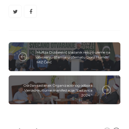
Muftija Dizdarević izaslanik reisu-l-uleme na
otvorenju džamije u džematu Donji Humci,
MIZ Čelić
Održan sastanak Organizacionog odbora
Vjersko-kulturne manifestacije “Lastavica
2024.”