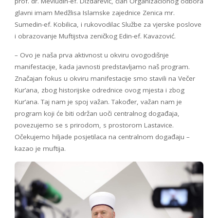
prof. dr. Mevludin-ef. Dizdarević, član Organizacionog odbora
glavni imam Medžlisa Islamske zajednice Zenica mr.
Sumedin-ef. Kobilica, i rukovodilac Službe za vjerske poslove
i obrazovanje Muftijstva zeničkog Edin-ef. Kavazović.
– Ovo je naša prva aktivnost u okviru ovogodišnje
manifestacije, kada javnosti predstavljamo naš program.
Značajan fokus u okviru manifestacije smo stavili na Večer
Kur’ana, zbog historijske odrednice ovog mjesta i zbog
Kur’ana. Taj nam je spoj važan. Također, važan nam je
program koji će biti održan uoči centralnog događaja,
povezujemo se s prirodom, s prostorom Lastavice.
Očekujemo hiljade posjetilaca na centralnom događaju –
kazao je muftija.