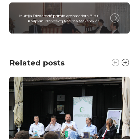
Muftija Dizdarević primio ambasadora BiH u
Kraljevini Norveškoj Nedima Makarevića
Related posts