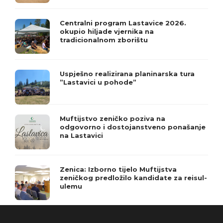
Centralni program Lastavice 2026.
okupio hiljade vjernika na
tradicionalnom zborištu
Uspješno realizirana planinarska tura
”Lastavici u pohode”
Muftijstvo zeničko poziva na
odgovorno i dostojanstveno ponašanje
na Lastavici
Zenica: Izborno tijelo Muftijstva
zeničkog predložilo kandidate za reisul-
ulemu