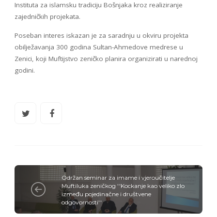
Instituta za islamsku tradiciju Bošnjaka kroz realiziranje
zajedničkih projekata.
Poseban interes iskazan je za saradnju u okviru projekta
obilježavanja 300 godina Sultan-Ahmedove medrese u
Zenici, koji Muftijstvo zeničko planira organizirati u narednoj
godini.
Održan seminar za imame i vjeroučitelje
Muftiluka zeničkog ''Kockanje kao veliko zlo
između pojedinačne i društvene
odgovornosti''