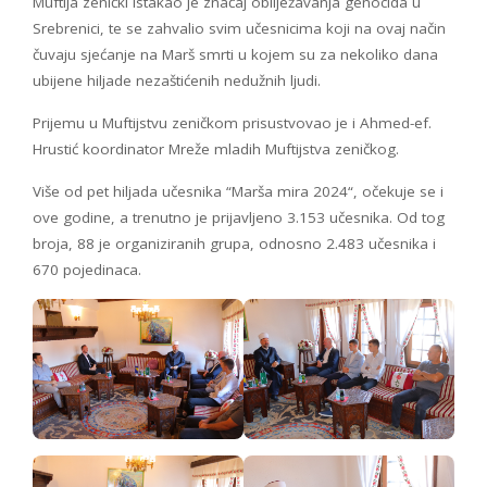
Muftija zenički istakao je značaj obilježavanja genocida u
Srebrenici, te se zahvalio svim učesnicima koji na ovaj način
čuvaju sjećanje na Marš smrti u kojem su za nekoliko dana
ubijene hiljade nezaštićenih nedužnih ljudi.
Prijemu u Muftijstvu zeničkom prisustvovao je i Ahmed-ef.
Hrustić koordinator Mreže mladih Muftijstva zeničkog.
Više od pet hiljada učesnika “Marša mira 2024“, očekuje se i
ove godine, a trenutno je prijavljeno 3.153 učesnika. Od tog
broja, 88 je organiziranih grupa, odnosno 2.483 učesnika i
670 pojedinaca.