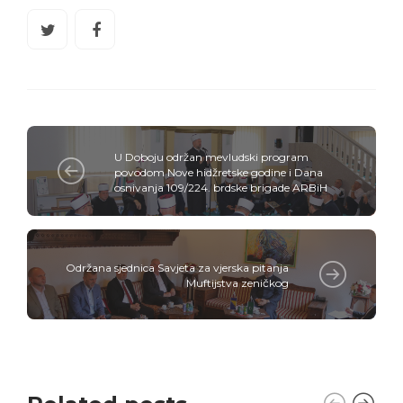
U Doboju održan mevludski program
povodom Nove hidžretske godine i Dana
osnivanja 109/224. brdske brigade ARBiH
Održana sjednica Savjeta za vjerska pitanja
Muftijstva zeničkog