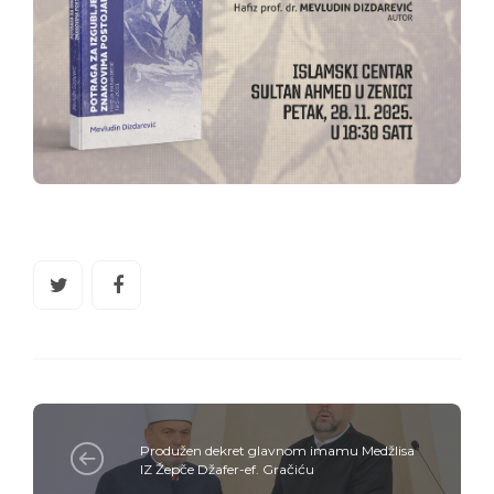
Produžen dekret glavnom imamu Medžlisa
IZ Žepče Džafer-ef. Gračiću