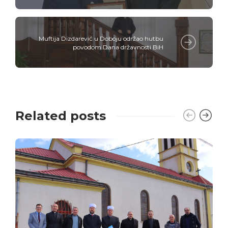
Muftija Dizdarević u Doboju održao hutbu
povodom Dana državnosti BiH
Related posts