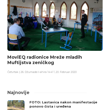
MoviEQ radionice Mreže mladih
Muftijstva zeničkog
Četvrtak | 26. Džumade-l-ahira 1441 \ 20. Februar 2020
Najnovije
FOTO: Lastavica nakon manifestacije
ponovo čista i uređena