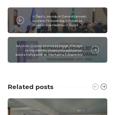
U Žepču, povodom Dana državnosti,
uručeno 76 stipendija iz Fonda za
stipendiranje Medžlisa IZ Žepče
NAJAVA: U Zenici promocija knjige „Potraga
za izgubljenim znakovima postojanja“
autora hafiza prof. dr. Mevludina Dizdarevića
Related posts