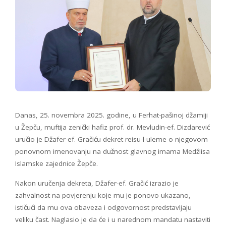
Danas, 25. novembra 2025. godine, u Ferhat-pašinoj džamiji
u Žepču, muftija zenički hafiz prof. dr. Mevludin-ef. Dizdarević
uručio je Džafer-ef. Gračiću dekret reisu-l-uleme o njegovom
ponovnom imenovanju na dužnost glavnog imama Medžlisa
Islamske zajednice Žepče.
Nakon uručenja dekreta, Džafer-ef. Gračić izrazio je
zahvalnost na povjerenju koje mu je ponovo ukazano,
ističući da mu ova obaveza i odgovornost predstavljaju
veliku čast. Naglasio je da će i u narednom mandatu nastaviti