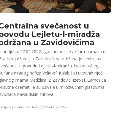
Centralna svečanost u
povodu Lejletu-l-miradža
održana u Zavidovićima
U nedjelju, 27.02.2022., godine poslije akšam-namaza u
Gradskoj džamiji u Zavidovićima održana je centralna
svečanost u povodu Lejletu–l-miradža. Nakon učenja
Kur’ana mladog hafiza Velid-ef. Kalabića i uvodnih riječi
glavnog imama Medžlisa IZ Zavidovići Izet-ef. Čamdžića
prisutne džematlije su uživale u milozvučnim glasovima
izvođača mevludskih stihova….
Nedjelja | 26. Redžeb 1443 \ 27. Februar 2022