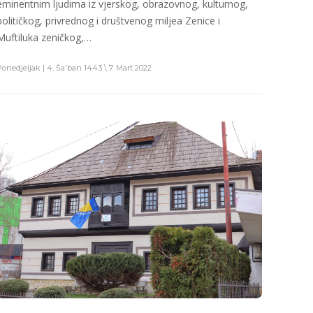
eminentnim ljudima iz vjerskog, obrazovnog, kulturnog,
političkog, privrednog i društvenog miljea Zenice i
Muftiluka zeničkog,…
Ponedjeljak | 4. Ša'ban 1443 \ 7. Mart 2022