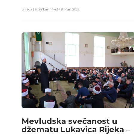
Srijeda | 6. Ša'ban 1443 \ 9. Mart 2022
Mevludska svečanost u
džematu Lukavica Rijeka –