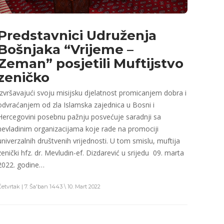
Predstavnici Udruženja
Bošnjaka “Vrijeme –
Zeman” posjetili Muftijstvo
zeničko
Izvršavajući svoju misijsku djelatnost promicanjem dobra i
odvraćanjem od zla Islamska zajednica u Bosni i
Hercegovini posebnu pažnju posvećuje saradnji sa
nevladinim organizacijama koje rade na promociji
univerzalnih društvenih vrijednosti. U tom smislu, muftija
zenički hfz. dr. Mevludin-ef. Dizdarević u srijedu 09. marta
2022. godine…
Četvrtak | 7. Ša'ban 1443 \ 10. Mart 2022