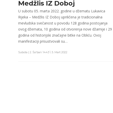
Medžlis IZ Doboj
U subotu 05. marta 2022. godine u džematu Lukavica
Rijeka – Medžlis IZ Doboj upriličena je tradicionalna
mevludska svečanost u povodu 128 godina postojanja
ovog džemata, 10 godina od otvorenja nove džamije i 29
godina od historijski značajne bitke na Obliću. Ovoj
manifestaciji prisustvovali su…
Subota | 2. Ša'ban 1443 \ 5. Mart 2022