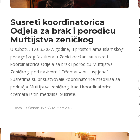
Susreti koordinatorica
Odjela za brak i porodicu
Muftijstva zeničkog
U subotu, 12.03.2022. godine, u prostorijama Islamskog
pedagoškog fakulteta u Zenici održani su susreti
koordinatorica Odjela za brak i porodicu Muftijstva
Zeničkog, pod nazivom ” Džemat – put uspjeha”.
Susretima su prisustvovale koordinatorice medžlisa sa
područja Muftijstva zeničkog, kao i koordinatorice
džemata iz tih medžlisa. Susrete…
Subota | 9. Ša'ban 1443 \ 12. Mart 2022