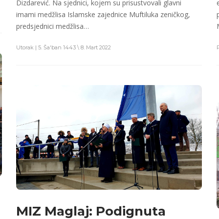
Dizdarević. Na sjednici, kojem su prisustvovali glavni
imami medžlisa Islamske zajednice Muftiluka zeničkog,
predsjednici medžlisa…
Utorak | 5. Ša'ban 1443 \ 8. Mart 2022
MIZ Maglaj: Podignuta