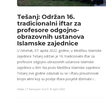
Tešanj: Održan 16.
tradicionalni iftar za
profesore odgojno-
obrazovnih ustanova
Islamske zajednice
U četvrtak, 07. aprila 2022. godine, u Medžlisu Islamske
zajednice Tešanj održan je 16. tradicionalni iftar za
profesore odgojno-obrazovnih ustanova Islamske
zajednice u BiH. Na poziv Medžlisa Islamske zajednice
Tešanj ove godine odazvali su se i iftaru prisustvovali
brojni alimi koji su poslije iftara posjetili džemate i…
Petak | 7. Ramazan 1443 \ 8. April 2022