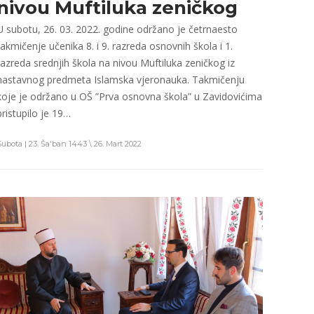
nivou Muftiluka zeničkog
U subotu, 26. 03. 2022. godine održano je četrnaesto
takmičenje učenika 8. i 9. razreda osnovnih škola i 1.
razreda srednjih škola na nivou Muftiluka zeničkog iz
nastavnog predmeta Islamska vjeronauka. Takmičenju
koje je održano u OŠ ”Prva osnovna škola” u Zavidovićima
pristupilo je 19…
Subota | 23. Ša'ban 1443 \ 26. Mart 2022