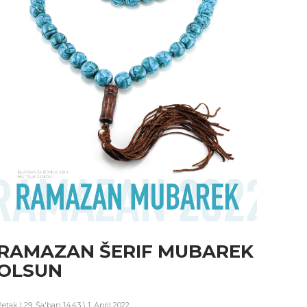
RAMAZAN ŠERIF MUBAREK
OLSUN
etak | 29. Ša'ban 1443 \ 1. April 2022