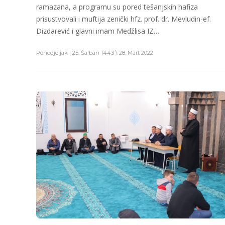
ramazana, a programu su pored tešanjskih hafiza
prisustvovali i muftija zenički hfz. prof. dr. Mevludin-ef.
Dizdarević i glavni imam Medžlisa IZ…
Ponedjeljak | 25. Ša'ban 1443 \ 28. Mart 2022