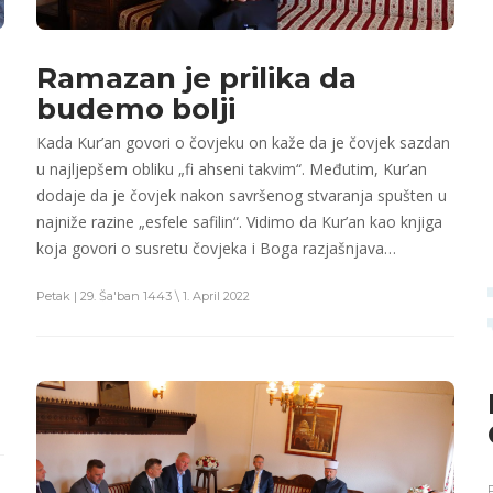
Ramazan je prilika da
budemo bolji
Kada Kur’an govori o čovjeku on kaže da je čovjek sazdan
u najljepšem obliku „fi ahseni takvim“. Međutim, Kur’an
dodaje da je čovjek nakon savršenog stvaranja spušten u
najniže razine „esfele safilin“. Vidimo da Kur’an kao knjiga
koja govori o susretu čovjeka i Boga razjašnjava…
Petak | 29. Ša'ban 1443 \ 1. April 2022
P