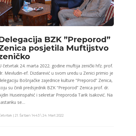
Delegacija BZK ”Preporod”
Zenica posjetila Muftijstvo
zeničko
U četvrtak 24. marta 2022. godine muftija zenički hfz. prof.
dr. Mevludin-ef. Dizdarević u svom uredu u Zenici primio je
delegaciju Bošnjačke zajednice kulture ”Preporod” Zenica,
koju su činili predsjednik BZK “Preporod” Zenica prof. dr.
Ajdin Huseinspahić i sekretar Preporoda Tarik Isaković. Na
sastanku se…
Četvrtak | 21. Ša'ban 1443 \ 24. Mart 2022