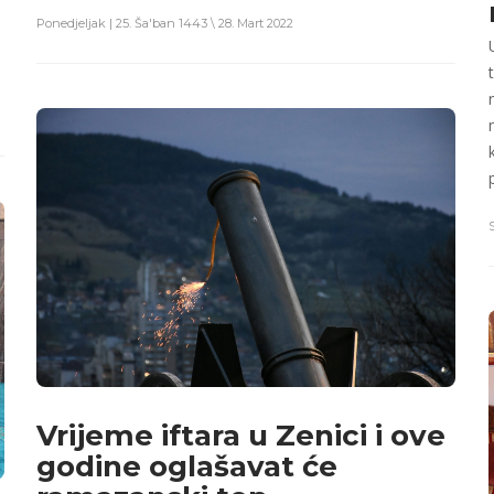
Ponedjeljak | 25. Ša'ban 1443 \ 28. Mart 2022
Vrijeme iftara u Zenici i ove
godine oglašavat će