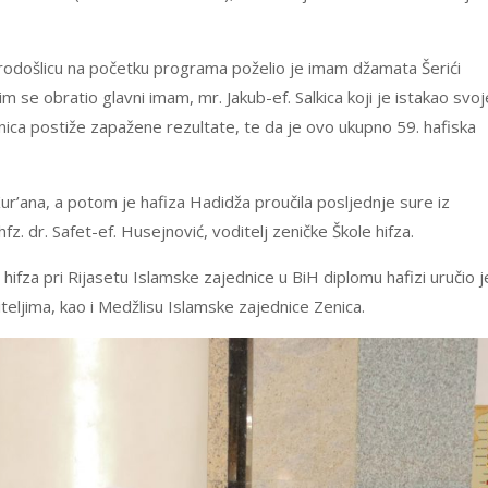
brodošlicu na početku programa poželio je imam džamata Šerići
m se obratio glavni imam, mr. Jakub-ef. Salkica koji je istakao svoj
nica postiže zapažene rezultate, te da je ovo ukupno 59. hafiska
 Kur’ana, a potom je hafiza Hadidža proučila posljednje sure iz
z. dr. Safet-ef. Husejnović, voditelj zeničke Škole hifza.
hifza pri Rijasetu Islamske zajednice u BiH diplomu hafizi uručio j
oditeljima, kao i Medžlisu Islamske zajednice Zenica.