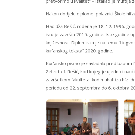
pretvorimo u kvalitet” – istakao je muftija ze
Nakon dodjele diplome, polaznici Škole hifz
Hadidža Rešić, rođena je 18. 12. 1996. godi
istu je završila 2015. godine. Iste godine up
književnost. Diplomirala je na temu “Lingvosti
kur’anskog teksta” 2020. godine.
Kur’ansko pismo je savladala pred babom Na
Zehrid-ef. Rešić, kod kojeg je ujedno i nauči
završetkom fakulteta, kod muhaffiza hfz. dr
periodu od 22. septembra do 6. oktobra 20