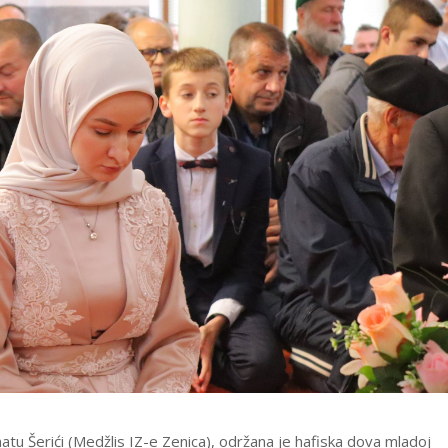
tu Šerići (Medžlis IZ-e Zenica), održana je hafiska dova mladoj