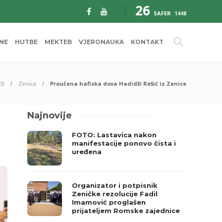
26
SAFER
1448
INE
HUTBE
MEKTEB
VJERONAUKA
KONTAKT
SI
Zenica
Proučena hafiska dova Hadidži Rešić iz Zenice
Najnovije
FOTO: Lastavica nakon
manifestacije ponovo čista i
uređena
Organizator i potpisnik
Zeničke rezolucije Fadil
Imamović proglašen
prijateljem Romske zajednice