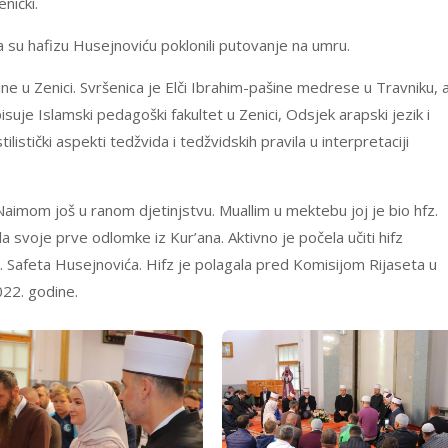
nički.
a su hafizu Husejnoviću poklonili putovanje na umru.
ne u Zenici. Svršenica je Elči Ibrahim-pašine medrese u Travniku, 
isuje Islamski pedagoški fakultet u Zenici, Odsjek arapski jezik i
listički aspekti tedžvida i tedžvidskih pravila u interpretaciji
imom još u ranom djetinjstvu. Muallim u mektebu joj je bio hfz.
la svoje prve odlomke iz Kur’ana. Aktivno je počela učiti hifz
. Safeta Husejnovića. Hifz je polagala pred Komisijom Rijaseta u
22. godine.