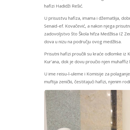
hafizi Hadidži Rešić.
U prisustvu hafiza, imama i džematlija, do
Senaid-ef. Kovačević, a nakon njega prisutni
zadovoljstvo što Škola hifza Medžlisa IZ Ze
dova u nizu na području ovog medžlisa.
Prisutni hafizi proučili su kraće odlomke iz
Kur’ana, dok je dovu proučio njen muhaffiz hf
U ime reisu-l-uleme i Komisije za polaganje 
muftija zenički, čestitajući hafizi, njenim r