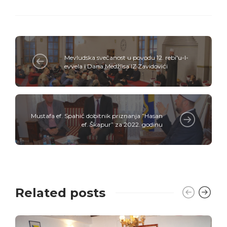
Mevludska svečanost u povodu 12. rebi'u-l-
evvela i Dana Medžlisa IZ Zavidovići
Mustafa ef. Spahić dobitnik priznanja ”Hasan
ef. Škapur” za 2022. godinu
Related posts