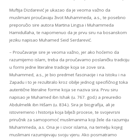
Muftija Dizdarević je ukazao da je veoma važno da
muslimani proučavaju život Muhammeda, a.s., te posebno
preporučio sire autora Martina Lingsa i Muhammeda
Hamidullaha, te napomenuo da je prvu siru na bosanskom
jeziku napisao Muhamed Seid Serdarević.
– Proučavanje sire je veoma važno, jer ako hoćemo da
razumijemo islam, treba da proučavamo poslaničku tradiciju
u formi jedne literalne tradicije koja se zove sira.
Muhammed, a.s., je bio predmet fascinacije i na Istoku i na
Zapadu i to je rezultiralo kroz obilje jednog specifičnog toka
autentične literalne forme koja se naziva sira. Prvu siru
napisao je Muhamed ibn Ishak (u. 767. god.) a preuredio
Abdulmelik ibn Hišam (u. 834.). Sira je biografija, ali je
istovremeno i historija koja bilježi procese, te svojevrsni
priručnik za samopomoć muslimanima koji žele da razumiju
Muhammeda, a.s. Ona je i izvor islama, na temelju kojeg
muslimani razumijevaju svoju vjeru. Ako posmatramo