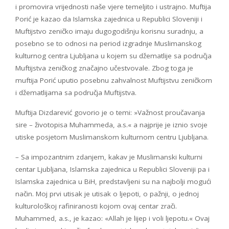
i promovira vrijednosti naše vjere temeljito i ustrajno. Muftija
Porić je kazao da Islamska zajednica u Republici Sloveniji i
Muftijstvo zeničko imaju dugogodišnju korisnu suradnju, a
posebno se to odnosi na period izgradnje Muslimanskog
kulturnog centra Ljubljana u kojem su džematlije sa područja
Muftijstva zeničkog značajno učestvovale. Zbog toga je
muftija Porić uputio posebnu zahvalnost Muftijstvu zeničkom
i džematlijama sa područja Muftijstva.
Muftija Dizdarević govorio je o temi: »Važnost proučavanja
sire – životopisa Muhammeda, a.s.« a najprije je iznio svoje
utiske posjetom Muslimanskom kulturnom centru Ljubljana.
– Sa impozantnim zdanjem, kakav je Muslimanski kulturni
centar Ljubljana, Islamska zajednica u Republici Sloveniji pa i
Islamska zajednica u BiH, predstavljeni su na najbolji mogući
način. Moj prvi utisak je utisak o ljepoti, o pažnji, o jednoj
kulturološkoj rafiniranosti kojom ovaj centar zrači.
Muhammed, a.s., je kazao: «Allah je lijep i voli ljepotu.« Ovaj