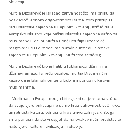
Sloveniji.
Muftija Dizdarević je iskazao zahvalnost što ima priliku da
posvjedoči jednom odgovormom i temeljitom pristupu u
radu Islamske zajednice u Republici Sloveniji, ističući da je
evropsko iskustvo koje baštini Islamska zajednica važno za
muslimane u cjelini. Muftija Porić i muftija Dizdarević
razgovarali su i o modelima suradnje između Islamske
zajednice u Republici Sloveniji i Muftijstva zeničkog.
Muftija Dizdarević bio je hatib u ljubljanskoj džamiji na
džuma-namazu. Između ostalog, muftija Dizdarević je
kazao da je Islamski centar u Ljubljani ponos i dika svim
muslimanima.
– Muslimani u Evropi moraju biti svjesni da je veoma važno
da svoju vjeru prikazuju ne samo kroz duhovnost, već i kroz
umjetnost i kulturu, odnosno kroz univerzalni jezik. Stoga
smo ponosni da ste vi uspjeli da na ovakav način predstavite
našu vjeru, kulturu i civilizaciju – rekao je.