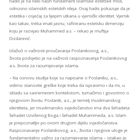
hadis je na neki način fundament islamske estetske misli,
odnosno islamskih estetskih ideja. Ovaj hadis pokazuje da je
estetika i osjećaj za lijepim utkana u vjernički identitet. Vjernik
kao takav, treba imati jasnu, rafiniranu estetsku dimenziju
koju je razvijao Muhammed a.s. – rekao je muftija
Dizdarević.
Izlažući o važnosti proučavanja Poslanikovog, a.s.,
života podsjetio je na važnost raspoznavanja Poslanikovog
a.s. života za razumijevanje islama.
– Na osnovu studija koje su napisane o Poslaniku, a.s.,
vidimo stanovite greške koje treba da ispravimo i da mi, u
skladu sa savremenim kontekstom, tumačimo i govorimo o
njegovom životu. Poslanik, a.s., je temelj muslimanskog
identiteta, jer muslimansko svjedočanstvo ima dva šehadeta:
šehadet Uzvišenog Boga i šehadet Muhammeda, a.s. Islam
je prepoznatljiv po ovom drugom dijelu svjedočanstva.
Raspoznavanje Poslanikovog, a.s., života i njegove uloge je
fundamentalno važno za razumijevanje islama – istakao je.