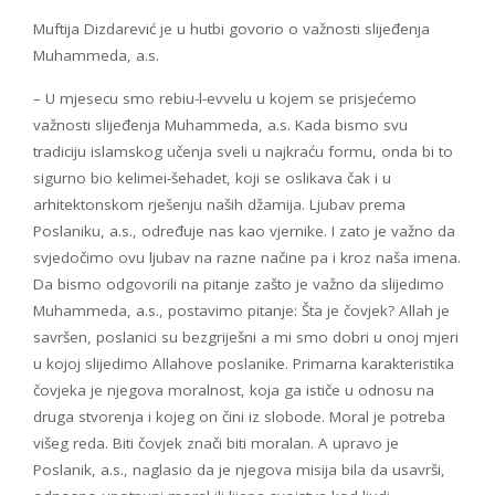
Muftija Dizdarević je u hutbi govorio o važnosti slijeđenja
Muhammeda, a.s.
– U mjesecu smo rebiu-l-evvelu u kojem se prisjećemo
važnosti slijeđenja Muhammeda, a.s. Kada bismo svu
tradiciju islamskog učenja sveli u najkraću formu, onda bi to
sigurno bio kelimei-šehadet, koji se oslikava čak i u
arhitektonskom rješenju naših džamija. Ljubav prema
Poslaniku, a.s., određuje nas kao vjernike. I zato je važno da
svjedočimo ovu ljubav na razne načine pa i kroz naša imena.
Da bismo odgovorili na pitanje zašto je važno da slijedimo
Muhammeda, a.s., postavimo pitanje: Šta je čovjek? Allah je
savršen, poslanici su bezgriješni a mi smo dobri u onoj mjeri
u kojoj slijedimo Allahove poslanike. Primarna karakteristika
čovjeka je njegova moralnost, koja ga ističe u odnosu na
druga stvorenja i kojeg on čini iz slobode. Moral je potreba
višeg reda. Biti čovjek znači biti moralan. A upravo je
Poslanik, a.s., naglasio da je njegova misija bila da usavrši,