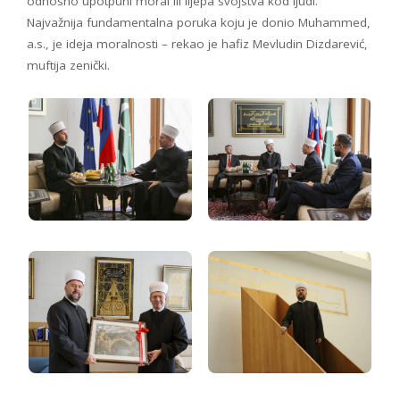
odnosno upotpuni moral ili lijepa svojstva kod ljudi.
Najvažnija fundamentalna poruka koju je donio Muhammed,
a.s., je ideja moralnosti – rekao je hafiz Mevludin Dizdarević,
muftija zenički.