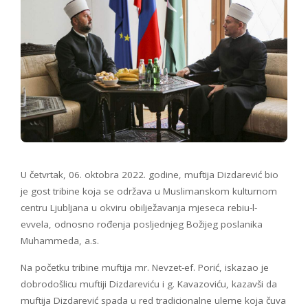
U četvrtak, 06. oktobra 2022. godine, muftija Dizdarević bio
je gost tribine koja se održava u Muslimanskom kulturnom
centru Ljubljana u okviru obilježavanja mjeseca rebiu-l-
evvela, odnosno rođenja posljednjeg Božijeg poslanika
Muhammeda, a.s.
Na početku tribine muftija mr. Nevzet-ef. Porić, iskazao je
dobrodošlicu muftiji Dizdareviću i g. Kavazoviću, kazavši da
muftija Dizdarević spada u red tradicionalne uleme koja čuva