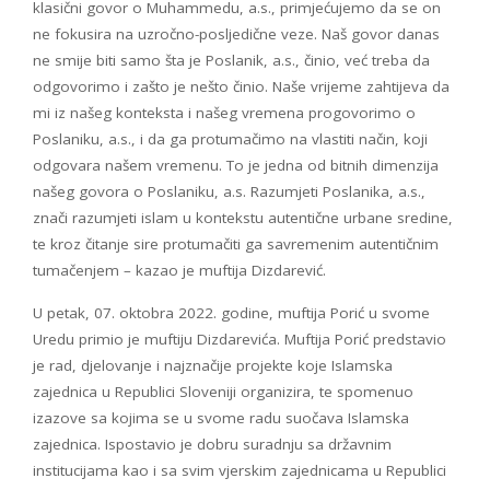
klasični govor o Muhammedu, a.s., primjećujemo da se on
ne fokusira na uzročno-posljedične veze. Naš govor danas
ne smije biti samo šta je Poslanik, a.s., činio, već treba da
odgovorimo i zašto je nešto činio. Naše vrijeme zahtijeva da
mi iz našeg konteksta i našeg vremena progovorimo o
Poslaniku, a.s., i da ga protumačimo na vlastiti način, koji
odgovara našem vremenu. To je jedna od bitnih dimenzija
našeg govora o Poslaniku, a.s. Razumjeti Poslanika, a.s.,
znači razumjeti islam u kontekstu autentične urbane sredine,
te kroz čitanje sire protumačiti ga savremenim autentičnim
tumačenjem – kazao je muftija Dizdarević.
U petak, 07. oktobra 2022. godine, muftija Porić u svome
Uredu primio je muftiju Dizdarevića. Muftija Porić predstavio
je rad, djelovanje i najznačije projekte koje Islamska
zajednica u Republici Sloveniji organizira, te spomenuo
izazove sa kojima se u svome radu suočava Islamska
zajednica. Ispostavio je dobru suradnju sa državnim
institucijama kao i sa svim vjerskim zajednicama u Republici