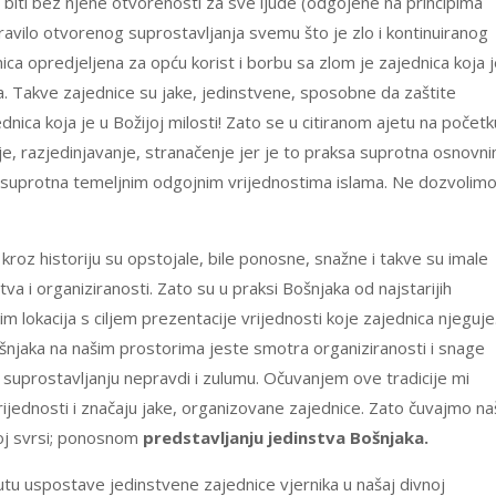
biti bez njene otvorenosti za sve ljude (odgojene na principima
pravilo otvorenog suprostavljanja svemu što je zlo i kontinuiranog
ica opredjeljena za opću korist i borbu sa zlom je zajednica koja 
a. Takve zajednice su jake, jedinstvene, sposobne da zaštite
ednica koja je u Božijoj milosti! Zato se u citiranom ajetu na početk
je, razjedinjavanje, stranačenje jer je to praksa suprotna osnovn
i suprotna temeljnim odgojnim vrijednostima islama. Ne dozvolim
 kroz historiju su opstojale, bile ponosne, snažne i takve su imale
a i organiziranosti. Zato su u praksi Bošnjaka od najstarijih
 lokacija s ciljem prezentacije vrijednosti koje zajednica njeguje
Bošnjaka na našim prostorima jeste smotra organiziranosti i snage
i suprostavljanju nepravdi i zulumu. Očuvanjem ove tradicije mi
vrijednosti i značaju jake, organizovane zajednice. Zato čuvajmo na
skoj svrsi; ponosnom
predstavljanju jedinstva Bošnjaka.
 uspostave jedinstvene zajednice vjernika u našaj divnoj