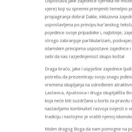
Uspostava jake zajednice vjernika ne može 
vjere) koji su spremni primjeniti temeljno 
propagiranja dobra! Dakle, inkluzivna zajedn
uspostavljena po principu kur’anskog tekst
pojedince svoje pripadnike i, najbitnije, zaj
strogo zabranjuje partikularizam, podvajan
islamskim principima uspostave zajednice 
sebi da nas razjedinjenost skupo košta!
Draga braćo, jake i uspješne zajednice ljudi
potrebu da prezentiraju svoju snagu jedinstv
vremena okupljanja na određenim atraktivnim
Lastavica, Ajvatovica i druga okupljališta 
koja neće biti suzdržana u borbi za pravdu 
nastavljamo kontinuitet razvoja svijesti o 
tradiciju i nastojmo je vratiti njenoj iskon
Molim dragog Boga da nam pomogne na putu