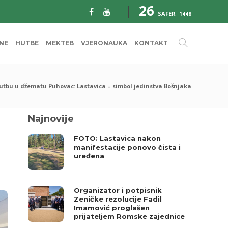
26
SAFER
1448
INE
HUTBE
MEKTEB
VJERONAUKA
KONTAKT
hutbu u džematu Puhovac: Lastavica – simbol jedinstva Bošnjaka
Najnovije
FOTO: Lastavica nakon
manifestacije ponovo čista i
uređena
Organizator i potpisnik
Zeničke rezolucije Fadil
Imamović proglašen
prijateljem Romske zajednice