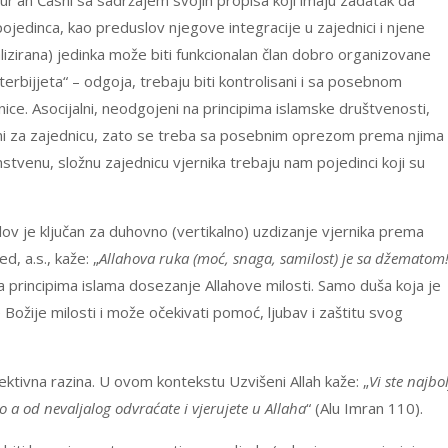
Kur’an Časni sa sadržajem svojih propisa koji imaju zadatak da
ka pojedinca, kao preduslov njegove integracije u zajednici i njene
izirana) jedinka može biti funkcionalan član dobro organizovane
„terbijjeta“ – odgoja, trebaju biti kontrolisani i sa posebnom
ice. Asocijalni, neodgojeni na principima islamske društvenosti,
ivni za zajednicu, zato se treba sa posebnim oprezom prema njima
instvenu, složnu zajednicu vjernika trebaju nam pojedinci koji su
v je ključan za duhovno (vertikalno) uzdizanje vjernika prema
, a.s., kaže: „
Allahova ruka (moć, snaga, samilost) je sa džematom
na principima islama dosezanje Allahove milosti. Samo duša koja je
Božije milosti i može očekivati pomoć, ljubav i zaštitu svog
ktivna razina. U ovom kontekstu Uzvišeni Allah kaže: „
Vi ste najbol
o a od nevaljalog odvraćate i vjerujete u Allaha
“ (Alu Imran 110).