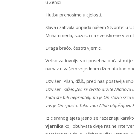
u Zenici.
Hutbu prenosimo u cjelosti.
Slava i zahvala pripada našem Stvoritelju U
Muhammeda, s.a.v.s, i na sve iskrene vjerni
Draga braćo, čestiti vjernici.
Veliko zadovoljstvo i posebna počast mi j
namaz u vašem vrijednom džematu kao počet
Uzvišeni Allah, dž.š., pred nas postavlja im
Uzvišeni kaže: „
Svi se čvrsto držite Allahova 
kada ste bili neprijatelji pa je On složio srca
vas je On spasio. Tako vam Allah objašnjava 
Iz citiranog ajeta jasno se razaznaju karak
vjernika
koji obuhvata dvije razine intervenc