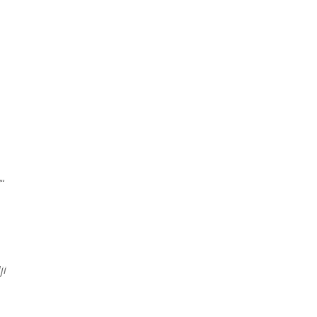
!
“
ji