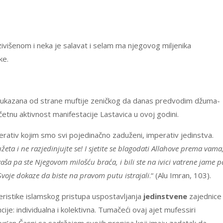
zivišenom i neka je salavat i selam ma njegovog miljenika
ke.
e ukazana od strane muftije zeničkog da danas predvodim džuma-
nu aktivnost manifestacije Lastavica u ovoj godini.
perativ kojim smo svi pojedinačno zaduženi, imperativ jedinstva.
užeta i ne razjedinjujte se! I sjetite se blagodati Allahove prema vama
 vaša pa ste Njegovom milošću braća, i bili ste na ivici vatrene jame p
Svoje dokaze da biste na pravom putu istrajali
.“ (Alu Imran, 103).
teristike islamskog pristupa uspostavljanja
jedinstvene
zajednice
ije: individualna i kolektivna. Tumačeći ovaj ajet mufessiri