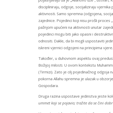
pojašnjavaju da je „Allahovo uže“, ustvari, 
discipliniraju, odgoje, socijaliziraju vjerni
aktivnosti. Samo spremna (odgojena, socijal
zajednice. Pojedinci koji nisu prošli proces 
pažnjom upućeni na aktivnosti unutar zajedn
pojedinci mogu biti jako opasni i destrukt
odnositi. Dakle, da bi mogli uspostaviti jed
iskreni vjernici odgojeni na principima vjere.
Također, u duhovnom aspektu ovaj preduslo
Božijoj milosti. U ovom kontekstu Muhammed
(Tirmizi). Zato je cilj pojedinačnog odgoja 
pokorna Allahu spremna je ulazak u obzorje 
Gospodara.
Druga razina uspostave jedinstva jeste kole
ummet koji se pojavio; tražite da se čini dobr