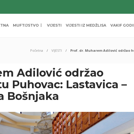
ETNA
MUFTIJSTVO
VIJESTI
VIJESTI IZ MEDŽLISA
VAKIF GOD
Početna
VIJESTI
Prof. dr. Muharem Adilović održao 
em Adilović održao
u Puhovac: Lastavica –
a Bošnjaka