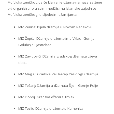
Muftiluka zeničkog da će klanjanje džuma-namaza za žene
biti organizirano u svim medžlisima Islamske zajednice
Muftiluka zeničkog, u sljedećim džamijama:
MIZ Zenica: Bijela džamija u Novom Radakovu
MIZ Žepče: Džamije u džematima Vitlaci, Gornja
Golubinja i Jastrebac
MIZ Zavidovići: Džamija gradskog džemata Lijeva
obala
MIZ Maglaj: Gradska Vali Recep Yazicioglu džamija
MIZ Tešanj: Džamija u džematu Šije – Gornje Polje
MIZ Doboj: Gradska džamija Trnjak
MIZ Teslić: Džamija u džematu Kamenica