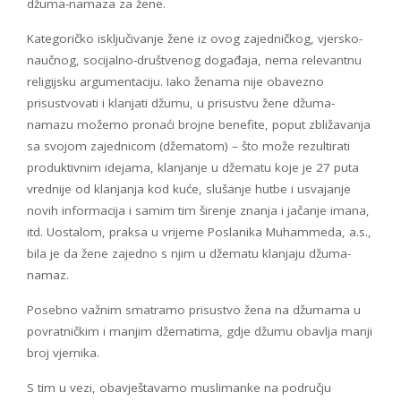
džuma-namaza za žene.
Kategoričko isključivanje žene iz ovog zajedničkog, vjersko-
naučnog, socijalno-društvenog događaja, nema relevantnu
religijsku argumentaciju. Iako ženama nije obavezno
prisustvovati i klanjati džumu, u prisustvu žene džuma-
namazu možemo pronaći brojne benefite, poput zbližavanja
sa svojom zajednicom (džematom) – što može rezultirati
produktivnim idejama, klanjanje u džematu koje je 27 puta
vrednije od klanjanja kod kuće, slušanje hutbe i usvajanje
novih informacija i samim tim širenje znanja i jačanje imana,
itd. Uostalom, praksa u vrijeme Poslanika Muhammeda, a.s.,
bila je da žene zajedno s njim u džematu klanjaju džuma-
namaz.
Posebno važnim smatramo prisustvo žena na džumama u
povratničkim i manjim džematima, gdje džumu obavlja manji
broj vjernika.
S tim u vezi, obavještavamo muslimanke na području