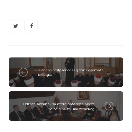
Svečano obilježeno 50 godina džemata
Tešanjka
Održan sastanak sa koordinatorima Mreže
mladih Muftiluka zeničkog