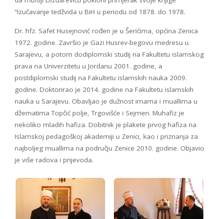
“Izučavanje tedžvida u BiH u periodu od 1878. do 1978.
Dr. hfz. Safet Husejnović rođen je u Šerićima, općina Zenica
1972. godine. Završio je Gazi Husrev-begovu medresu u
Sarajevu, a potom dodiplomski studij na Fakultetu islamskog
prava na Univerzitetu u Jordanu 2001. godine, a
postdiplomski studij na Fakultetu islamskih nauka 2009.
godine. Doktorirao je 2014. godine na Fakultetu islamskih
nauka u Sarajevu. Obavljao je dužnost imama i muallima u
džematima Topčić polje, Trgovišće i Sejmen. Muhafiz je
nekoliko mladih hafiza. Dobitnik je plakete prvog hafiza na
Islamskoj pedagoškoj akademiji u Zenici, kao i priznanja za
najboljeg muallima na području Zenice 2010. godine. Objavio
je više radova i prijevoda.