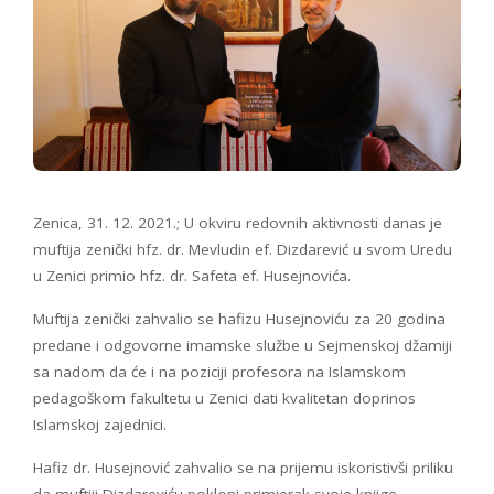
Zenica, 31. 12. 2021.; U okviru redovnih aktivnosti danas je
muftija zenički hfz. dr. Mevludin ef. Dizdarević u svom Uredu
u Zenici primio hfz. dr. Safeta ef. Husejnovića.
Muftija zenički zahvalio se hafizu Husejnoviću za 20 godina
predane i odgovorne imamske službe u Sejmenskoj džamiji
sa nadom da će i na poziciji profesora na Islamskom
pedagoškom fakultetu u Zenici dati kvalitetan doprinos
Islamskoj zajednici.
Hafiz dr. Husejnović zahvalio se na prijemu iskoristivši priliku
da muftiji Dizdareviću pokloni primjerak svoje knjige