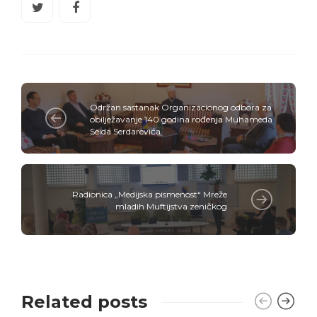
Održan sastanak Organizacionog odbora za
obilježavanje 140 godina rođenja Muhameda
Seida Serdarevića
Radionica „Medijska pismenost“ Mreže
mladih Muftijstva zeničkog
Related posts