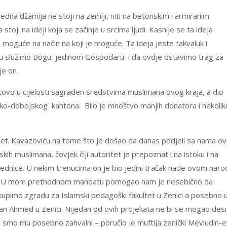
edna džamija ne stoji na zemlji, niti na betonskim i armiranim
 stoji na ideji koja se začinje u srcima ljudi. Kasnije se ta ideja
e moguće na način na koji je moguće. Ta ideja jeste takvaluk i
tu služimo Bogu, jedinom Gospodaru i da ovdje ostavimo trag za
je on.
otovo u cijelosti sagrađen sredstvima muslimana ovog kraja, a dio
ičko-dobojskog kantona. Bilo je mnoštvo manjih donatora i nekolik
n-ef. Kavazoviću na tome što je došao da danas podjeli sa nama o
kih muslimana, čovjek čiji autoritet je prepoznat i na istoku i na
nice. U nekim trenucima on je bio jedini tračak nade ovom naro
iskao. U mom prethodnom mandatu pomogao nam je nesebično da
kupimo zgradu za Islamski pedagoški fakultet u Zenici a posebno 
n Ahmed u Zenici. Nijedan od ovih projekata ne bi se mogao desi
mo mu posebno zahvalni – poručio je muftija zenički Mevludin-ef