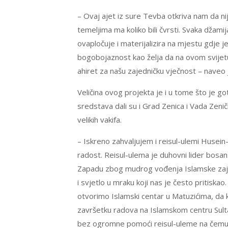
– Ovaj ajet iz sure Tevba otkriva nam da nij
temeljima ma koliko bili čvrsti. Svaka džamija
ovapločuje i materijalizira na mjestu gdje j
bogobojaznost kao želja da na ovom svije
ahiret za našu zajedničku vječnost – naveo 
Veličina ovog projekta je i u tome što je g
sredstava dali su i Grad Zenica i Vada Zen
velikih vakifa.
– Iskreno zahvaljujem i reisul-ulemi Husei
radost. Reisul-ulema je duhovni lider bosans
Zapadu zbog mudrog vođenja Islamske zajed
i svjetlo u mraku koji nas je često prit
otvorimo Islamski centar u Matuzićima, da 
završetku radova na Islamskom centru Sulta
bez ogromne pomoći reisul-uleme na čemu s