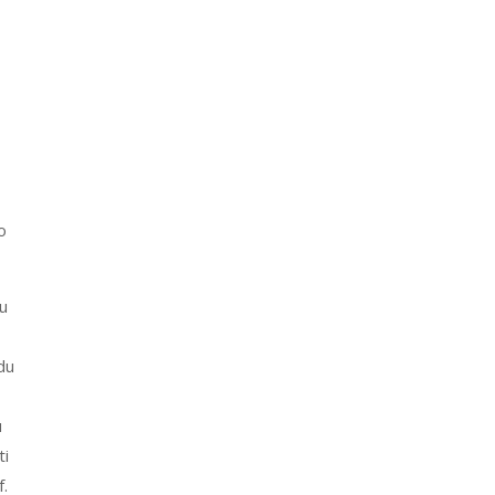
o
vu
du
u
ti
.