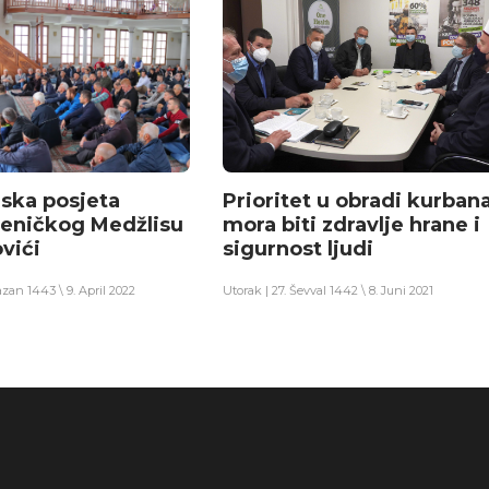
ska posjeta
Prioritet u obradi kurban
zeničkog Medžlisu
mora biti zdravlje hrane i
vići
sigurnost ljudi
zan 1443 \ 9. April 2022
Utorak | 27. Ševval 1442 \ 8. Juni 2021