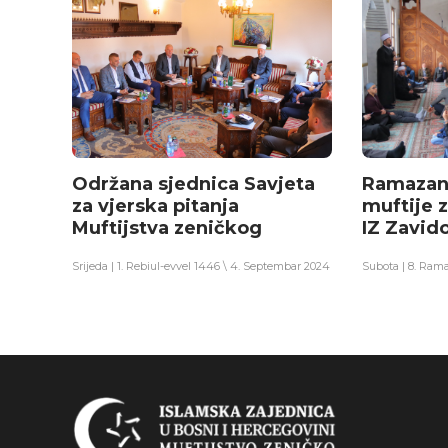
Održana sjednica Savjeta
Ramazan
za vjerska pitanja
muftije 
Muftijstva zeničkog
IZ Zavido
Srijeda | 1. Rebiul-evvel 1446 \ 4. Septembar 2024
Subota | 8. Rama