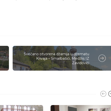
Svečano otvorena džamija u džematu
Krivaja – Smailbašići, Medžlis IZ
Zavidovići