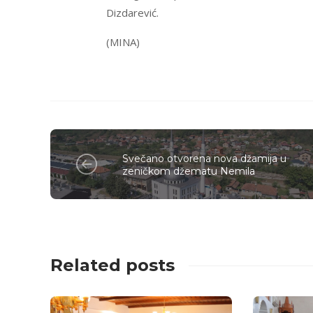
Dizdarević.
(MINA)
Svečano otvorena nova džamija u
zeničkom džematu Nemila
Related posts