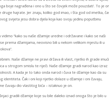
oga boje nagrađena i ono u što se čovjek može pouzdati’. To je o
e druge hajrate. Jer znaju, koliko god imao, i šta god od imetka, ča
 ovog svijeta jesu dobra djela koja kao svoju jedinu poputbinu
 vidimo “kako su naše džamije uredne i održavane i kako se naši
nose prema džamijama, neovisno bili u nekom velikom mjestu ili u
okova”.
ebnim. Naše džamije ne pravi država ili vlast, rijetko ih grade imuć
nica u strogom smislu te riječi. Naše džamije gradi narod kao izraz
 okolnosti. A kada je to tako onda narod i čuva te džamije kao da su
g identiteta. Čak i oni koji rijetko dolaze u džamije i oni čuvaju,
e čuvaju dio vlastitog bića – istaknuo je on.
aci gradili džamije koje su bile daleko iznad onoga što je bilo u