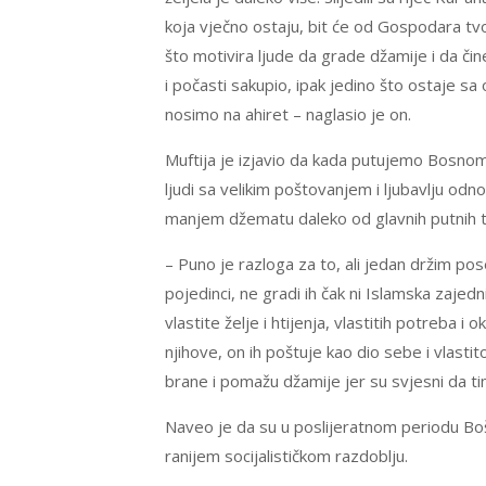
koja vječno ostaju, bit će od Gospodara tv
što motivira ljude da grade džamije i da čin
i počasti sakupio, ipak jedino što ostaje sa
nosimo na ahiret – naglasio je on.
Muftija je izjavio da kada putujemo Bosnom
ljudi sa velikim poštovanjem i ljubavlju od
manjem džematu daleko od glavnih putnih t
– Puno je razloga za to, ali jedan držim pos
pojedinci, ne gradi ih čak ni Islamska zajed
vlastite želje i htijenja, vlastitih potreba i
njihove, on ih poštuje kao dio sebe i vlastito
brane i pomažu džamije jer su svjesni da tim
Naveo je da su u poslijeratnom periodu Bošnj
ranijem socijalističkom razdoblju.