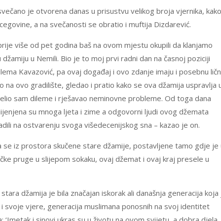
ečano je otvorena danas u prisustvu velikog broja vjernika, kak
rcegovine, a na svečanosti se obratio i muftija Dizdarević.
rije više od pet godina baš na ovom mjestu okupili da klanjamo
amiju u Nemili. Bio je to moj prvi radni dan na časnoj poziciji
-ulema Kavazović, pa ovaj događaj i ovo zdanje imaju i posebnu lič
na ovo gradilište, gledao i pratio kako se ova džamija uspravlja 
ijelio sam dileme i rješavao neminovne probleme. Od toga dana
jenjena su mnoga ljeta i zime a odgovorni ljudi ovog džemata
ili na ostvarenju svoga višedecenijskog sna – kazao je on.
da se iz prostora skučene stare džamije, postavljene tamo gdje je
ke pruge u slijepom sokaku, ovaj džemat i ovaj kraj presele u
tara džamija je bila značajan iskorak ali današnja generacija koja 
e i svoje vjere, generacija muslimana ponosnih na svoj identitet
ana: ‘Imetak i sinovi ukras su u životu na ovom svijetu, a dobra djela,