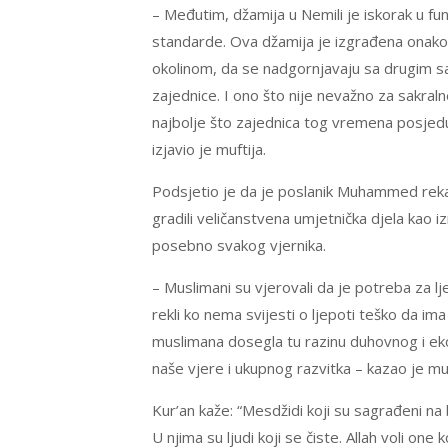
– Međutim, džamija u Nemili je iskorak u f
standarde. Ova džamija je izgrađena onako 
okolinom, da se nadgornjavaju sa drugim s
zajednice. I ono što nije nevažno za sakral
najbolje što zajednica tog vremena posjeduj
izjavio je muftija.
Podsjetio je da je poslanik Muhammed rekao “
gradili veličanstvena umjetnička djela kao
posebno svakog vjernika.
– Muslimani su vjerovali da je potreba za l
rekli ko nema svijesti o ljepoti teško da im
muslimana dosegla tu razinu duhovnog i eko
naše vjere i ukupnog razvitka – kazao je muf
Kur’an kaže: “Mesdžidi koji su sagrađeni n
U njima su ljudi koji se čiste. Allah voli one k