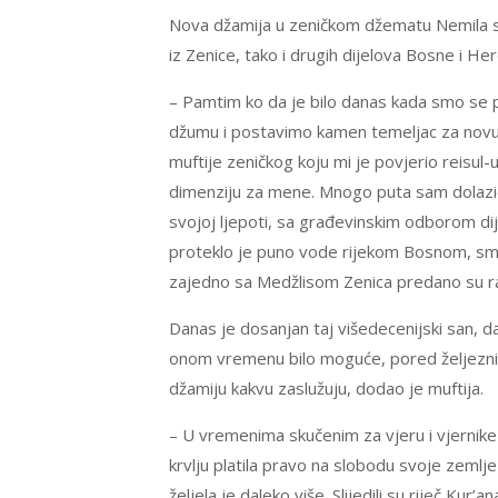
Nova džamija u zeničkom džematu Nemila sv
iz Zenice, tako i drugih dijelova Bosne i He
– Pamtim ko da je bilo danas kada smo se p
džumu i postavimo kamen temeljac za novu dž
muftije zeničkog koju mi je povjerio reisul
dimenziju za mene. Mnogo puta sam dolazio 
svojoj ljepoti, sa građevinskim odborom d
proteklo je puno vode rijekom Bosnom, smi
zajedno sa Medžlisom Zenica predano su rad
Danas je dosanjan taj višedecenijski san, 
onom vremenu bilo moguće, pored željeznič
džamiju kakvu zaslužuju, dodao je muftija.
– U vremenima skučenim za vjeru i vjernike s
krvlju platila pravo na slobodu svoje zemlj
željela je daleko više. Slijedili su riječ Kur’