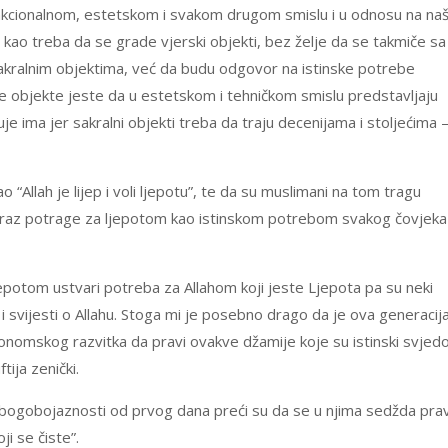
unkcionalnom, estetskom i svakom drugom smislu i u odnosu na na
kao treba da se grade vjerski objekti, bez želje da se takmiče sa
akralnim objektima, već da budu odgovor na istinske potrebe
ne objekte jeste da u estetskom i tehničkom smislu predstavljaju
e ima jer sakralni objekti treba da traju decenijama i stoljećima 
Allah je lijep i voli ljepotu”, te da su muslimani na tom tragu
 izraz potrage za ljepotom kao istinskom potrebom svakog čovjeka 
jepotom ustvari potreba za Allahom koji jeste Ljepota pa su neki
a i svijesti o Allahu. Stoga mi je posebno drago da je ova generacij
nomskog razvitka da pravi ovakve džamije koje su istinski svjedo
tija zenički.
a bogobojaznosti od prvog dana preći su da se u njima sedžda prav
oji se čiste”.