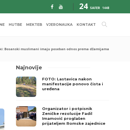
24
SAFER
1448
INE
HUTBE
MEKTEB
VJERONAUKA
KONTAKT
čki: Bosanski muslimani imaju poseban odnos prema džamijama
Najnovije
FOTO: Lastavica nakon
manifestacije ponovo čista i
uređena
Organizator i potpisnik
Zeničke rezolucije Fadil
Imamović proglašen
prijateljem Romske zajednice