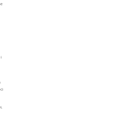
še
–
i
a
ci
i.