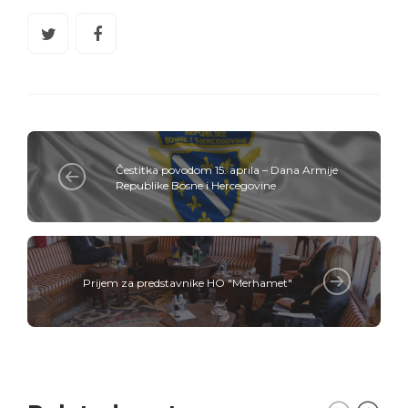
Čestitka povodom 15. aprila – Dana Armije
Republike Bosne i Hercegovine
Prijem za predstavnike HO "Merhamet"