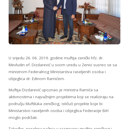
U srijedu 26. 06. 2019. godine muftija zenički hfz. dr.
Mevludin ef. Dizdarević u svom uredu u Zenici susreo se sa
ministrom Federalnog Ministarstva raseljenih osoba i
izbjeglica dr. Edinom Ramićem.
Muftija Dizdarević upoznao je ministra Ramića sa
aktivnostima i najvažnijim projektima koji se realiziraju na
području Muftiluka zeničkog, ističući projekte koje bi
Ministarstvo raseljenih osoba i izbjeglica Federacije BiH
moglo podržati.
Također, posebna pažnja u razgovoru muftije zeničkog i