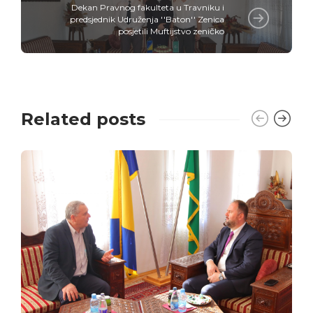
Dekan Pravnog fakulteta u Travniku i
predsjednik Udruženja ''Baton'' Zenica
posjetili Muftijstvo zeničko
Related posts