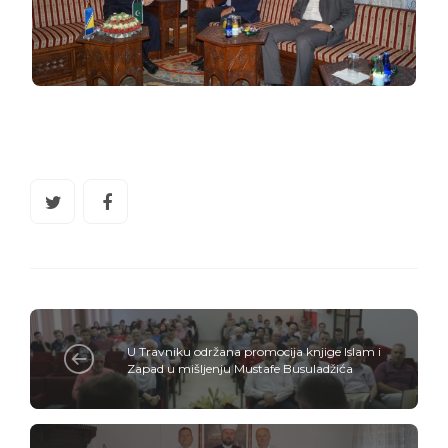
U Travniku održana promocija knjige Islam i
Zapad u mišljenju Mustafe Busuladžića