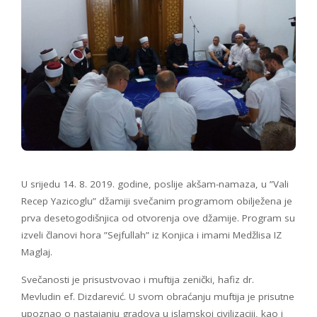
U srijedu 14. 8. 2019. godine, poslije akšam-namaza, u ”Vali
Recep Yazicoglu” džamiji svečanim programom obilježena je
prva desetogodišnjica od otvorenja ove džamije. Program su
izveli članovi hora ”Sejfullah” iz Konjica i imami Medžlisa IZ
Maglaj.
Svečanosti je prisustvovao i muftija zenički, hafiz dr.
Mevludin ef. Dizdarević. U svom obraćanju muftija je prisutne
upoznao o nastajanju gradova u islamskoj civilizaciji, kao i