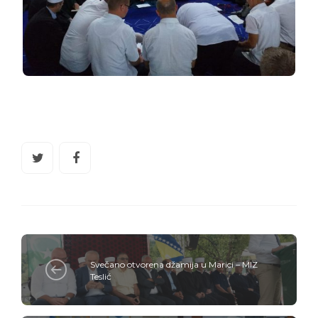
Svečano otvorena džamija u Marici – MIZ
Teslić