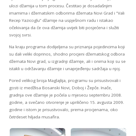
ulozi džamija u tom procesu. Čestitao je dosadašnjim
imamima i džematskim odborima džemata Novi Grad i ”Vali
Recep Yazicoglu” džamije na uspješnom radu i istakao
očekivanja da će ova džamija uvijek biti posjećena i služiti
svojoj svrsi.
Na kraju programa dodijeljena su priznanja pojedincima koji
su dali veliki doprinos, shodno procjeni džematskog odbora
džemata Novi grad, u izgradnji džamije, ali i onima koji su se
istakli u održavanju džamije i unaprjeđenju sadržaja u njoj.
Pored velikog broja Maglajlija, programu su prisustvovali i
gosti iz medžlisa Bosanski Novi, Doboj i Žepče. Inače,
gradnja ove džamije je počela u mjesecu septembru 2008.
godine, a svečano otvorenje je upriličeno 15. avgusta 2009.
godine i istom je prisustvovalo, prema procjenama, oko
četrdeset hiljada musafira.