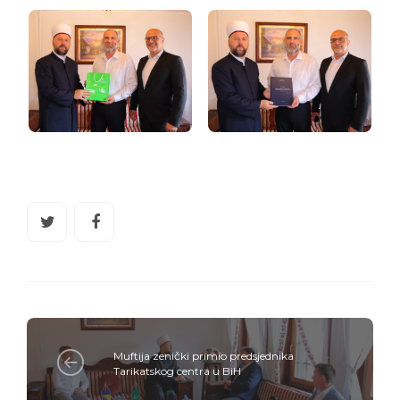
Muftija zenički primio predsjednika
Tarikatskog centra u BiH