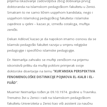
prijema iskazivanje zadovoljstva zbog dobivanja prvog
doktoranda na Islamskom pedagoškom fakultetu u Zenici.
Smatram to ne samo ličnim uspjehom kandidata, nego i
uspjehom Islamskog pedagoškog fakulteta i Islamske
zajednice u cjelini – kazao je, između ostaloga, muftija
zenički.
Dekan Adilović kazao je da napokon imamo osnovu da se
Islamski pedagoški fakultet razvija u smjeru religijske
pedagogije i specifično islamske pedagogije.
Dr. Neimarlija zahvalio se muftiji zeničkom na prijemu
iskoristivši priliku da muftiji pokloni primjerak svoje
doktorske disertacije na temu
”KUR’ANSKA PERSPEKTIVA
FENOMENOLOŠKE DISTINKCIJE POJMOVA EL-KALB i EL-
FUĀD”
.
Muamer Neimarlija rođen je 09.10.1974. godine u Travniku.
Trenutno živi u Zenici i radi na Islamskom pedagoškom
fakultetu Univerziteta u Zenici kao viši asistent za naučnu