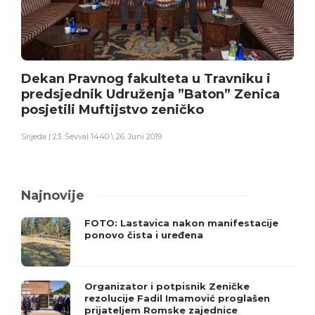
Dekan Pravnog fakulteta u Travniku i
predsjednik Udruženja ”Baton” Zenica
posjetili Muftijstvo zeničko
Srijeda | 23. Ševval 1440 \ 26. Juni 2019
Najnovije
FOTO: Lastavica nakon manifestacije
ponovo čista i uređena
Organizator i potpisnik Zeničke
rezolucije Fadil Imamović proglašen
prijateljem Romske zajednice