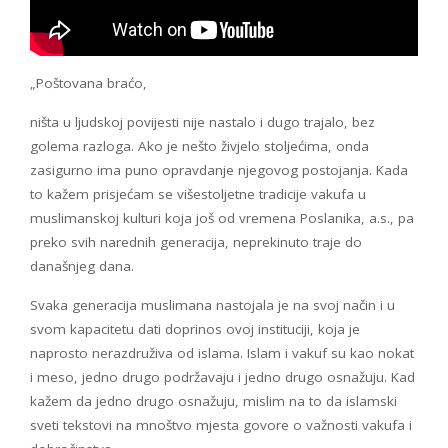
„Poštovana braćo,
ništa u ljudskoj povijesti nije nastalo i dugo trajalo, bez
golema razloga. Ako je nešto živjelo stoljećima, onda
zasigurno ima puno opravdanje njegovog postojanja. Kada
to kažem prisjećam se višestoljetne tradicije vakufa u
muslimanskoj kulturi koja još od vremena Poslanika, a.s., pa
preko svih narednih generacija, neprekinuto traje do
današnjeg dana.
Svaka generacija muslimana nastojala je na svoj način i u
svom kapacitetu dati doprinos ovoj instituciji, koja je
naprosto nerazdruživa od islama. Islam i vakuf su kao nokat
i meso, jedno drugo podržavaju i jedno drugo osnažuju. Kad
kažem da jedno drugo osnažuju, mislim na to da islamski
sveti tekstovi na mnoštvo mjesta govore o važnosti vakufa i