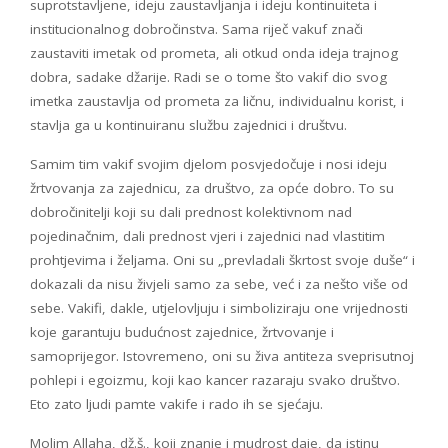
suprotstavljene, ideju zaustavljanja i ideju kontinuiteta i
institucionalnog dobročinstva. Sama riječ vakuf znači
zaustaviti imetak od prometa, ali otkud onda ideja trajnog
dobra, sadake džarije. Radi se o tome što vakif dio svog
imetka zaustavlja od prometa za ličnu, individualnu korist, i
stavlja ga u kontinuiranu službu zajednici i društvu.
Samim tim vakif svojim djelom posvjedočuje i nosi ideju
žrtvovanja za zajednicu, za društvo, za opće dobro. To su
dobročinitelji koji su dali prednost kolektivnom nad
pojedinačnim, dali prednost vjeri i zajednici nad vlastitim
prohtjevima i željama. Oni su „prevladali škrtost svoje duše“ i
dokazali da nisu živjeli samo za sebe, već i za nešto više od
sebe. Vakifi, dakle, utjelovljuju i simboliziraju one vrijednosti
koje garantuju budućnost zajednice, žrtvovanje i
samoprijegor. Istovremeno, oni su živa antiteza sveprisutnoj
pohlepi i egoizmu, koji kao kancer razaraju svako društvo.
Eto zato ljudi pamte vakife i rado ih se sjećaju.
Molim Allaha, dž.š., koji znanje i mudrost daje, da istinu