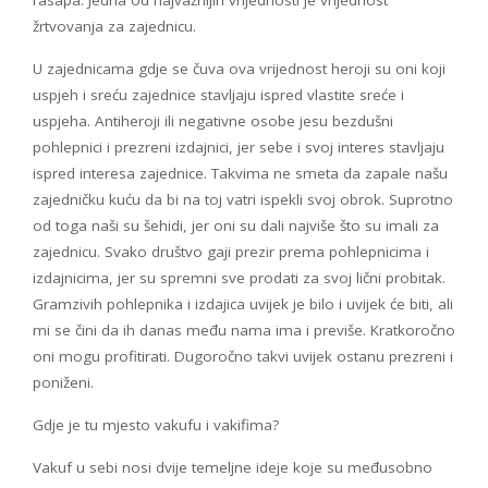
žrtvovanja za zajednicu.
U zajednicama gdje se čuva ova vrijednost heroji su oni koji
uspjeh i sreću zajednice stavljaju ispred vlastite sreće i
uspjeha. Antiheroji ili negativne osobe jesu bezdušni
pohlepnici i prezreni izdajnici, jer sebe i svoj interes stavljaju
ispred interesa zajednice. Takvima ne smeta da zapale našu
zajedničku kuću da bi na toj vatri ispekli svoj obrok. Suprotno
od toga naši su šehidi, jer oni su dali najviše što su imali za
zajednicu. Svako društvo gaji prezir prema pohlepnicima i
izdajnicima, jer su spremni sve prodati za svoj lični probitak.
Gramzivih pohlepnika i izdajica uvijek je bilo i uvijek će biti, ali
mi se čini da ih danas među nama ima i previše. Kratkoročno
oni mogu profitirati. Dugoročno takvi uvijek ostanu prezreni i
poniženi.
Gdje je tu mjesto vakufu i vakifima?
Vakuf u sebi nosi dvije temeljne ideje koje su međusobno