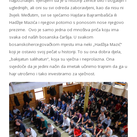
najpoznatijih. Vjerujem da je u historiji Zenice bilo i bogatijih i
uglednijih, ali oni su svi odreda zaboravljeni, kao da nisu ni
živjeli. Međutim, svi se sjećamo Hajdara Bajrambašića ili
Hadžije Mazića i njegovi potomci s ponosom nose njegovo
prezime. Ovo je samo jedna od mnoštva priča koju ima
svaka od naših bosanska čaršija. U svakom
bosanskohercegovačkom mjestu ima neki „Hadžija Mazić“
koji je ostavio svoj pečat u historiji. To su ona dobra djela,
„bakijatun salihatun“, koja su vječna i neprolazna. Ona
svjedoče da je jedini način da imetak učinimo trajnim da ga u
hajr utrošimo i tako investiramo za vječnost.