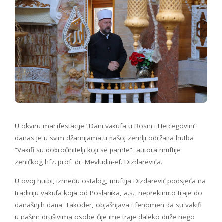
U okviru manifestacije “Dani vakufa u Bosni i Hercegovini”
danas je u svim džamijama u našoj zemlji održana hutba
“Vakifi su dobročinitelji koji se pamte”, autora muftije
zeničkog hfz. prof. dr. Mevludin-ef. Dizdarevića.
U ovoj hutbi, između ostalog, muftija Dizdarević podsjeća na
tradiciju vakufa koja od Poslanika, a.s., neprekinuto traje do
današnjih dana. Također, objašnjava i fenomen da su vakifi
u našim društvima osobe čije ime traje daleko duže nego