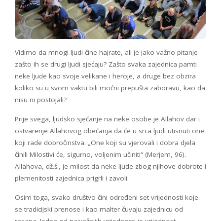
Vidimo da mnogi ljudi čine hajrate, ali je jako važno pitanje
zašto ih se drugi ljudi sjećaju? Zašto svaka zajednica pamti
neke ljude kao svoje velikane i heroje, a druge bez obzira
koliko su u svom vaktu bili moćni prepušta zaboravu, kao da
nisu ni postojali?
Prije svega, ljudsko sjećanje na neke osobe je Allahov dar i
ostvarenje Allahovog obećanja da će u srca ljudi utisnuti one
koji rade dobročinstva. „One koji su vjerovali i dobra djela
činili Milostivi će, sigurno, voljenim učiniti“ (Merjem, 96).
Allahova, dž.š., je milost da neke ljude zbog njihove dobrote i
plemenitosti zajednica prigrli i zavoli.
Osim toga, svako društvo čini određeni set vrijednosti koje
se tradicijski prenose i kao malter čuvaju zajednicu od
rasapa. Jedna od najvažnijih vrijednosti je vrijednost