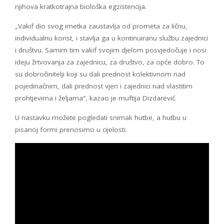
njihova kratkotrajna biološka egzistencija.
„Vakif dio svog imetka zaustavlja od prometa za ličnu,
individualnu korist, i stavlja ga u kontinuiranu službu zajednici
i društvu. Samim tim vakif svojim djelom posvjedočuje i nosi
ideju žrtvovanja za zajednicu, za društvo, za opće dobro. To
su dobročinitelji koji su dali prednost kolektivnom nad
pojedinačnim, dali prednost vjeri i zajednici nad vlastitim
prohtjevima i željama“, kazao je muftija Dizdarević.
U nastavku možete pogledati snimak hutbe, a hutbu u
pisanoj formi prenosimo u cijelosti.