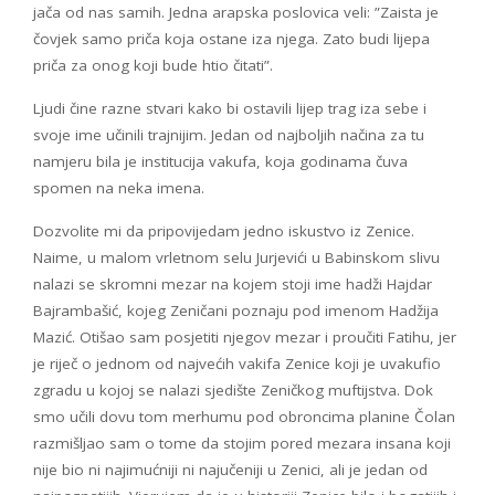
jača od nas samih. Jedna arapska poslovica veli: ”Zaista je
čovjek samo priča koja ostane iza njega. Zato budi lijepa
priča za onog koji bude htio čitati”.
Ljudi čine razne stvari kako bi ostavili lijep trag iza sebe i
svoje ime učinili trajnijim. Jedan od najboljih načina za tu
namjeru bila je institucija vakufa, koja godinama čuva
spomen na neka imena.
Dozvolite mi da pripovijedam jedno iskustvo iz Zenice.
Naime, u malom vrletnom selu Jurjevići u Babinskom slivu
nalazi se skromni mezar na kojem stoji ime hadži Hajdar
Bajrambašić, kojeg Zeničani poznaju pod imenom Hadžija
Mazić. Otišao sam posjetiti njegov mezar i proučiti Fatihu, jer
je riječ o jednom od najvećih vakifa Zenice koji je uvakufio
zgradu u kojoj se nalazi sjedište Zeničkog muftijstva. Dok
smo učili dovu tom merhumu pod obroncima planine Čolan
razmišljao sam o tome da stojim pored mezara insana koji
nije bio ni najimućniji ni najučeniji u Zenici, ali je jedan od