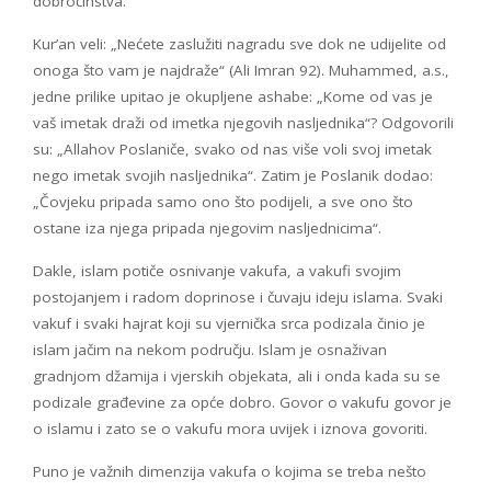
dobročinstva.
Kur’an veli: „Nećete zaslužiti nagradu sve dok ne udijelite od
onoga što vam je najdraže“ (Ali Imran 92). Muhammed, a.s.,
jedne prilike upitao je okupljene ashabe: „Kome od vas je
vaš imetak draži od imetka njegovih nasljednika“? Odgovorili
su: „Allahov Poslaniče, svako od nas više voli svoj imetak
nego imetak svojih nasljednika“. Zatim je Poslanik dodao:
„Čovjeku pripada samo ono što podijeli, a sve ono što
ostane iza njega pripada njegovim nasljednicima“.
Dakle, islam potiče osnivanje vakufa, a vakufi svojim
postojanjem i radom doprinose i čuvaju ideju islama. Svaki
vakuf i svaki hajrat koji su vjernička srca podizala činio je
islam jačim na nekom području. Islam je osnaživan
gradnjom džamija i vjerskih objekata, ali i onda kada su se
podizale građevine za opće dobro. Govor o vakufu govor je
o islamu i zato se o vakufu mora uvijek i iznova govoriti.
Puno je važnih dimenzija vakufa o kojima se treba nešto