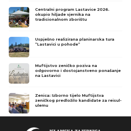
Centralni program Lastavice 2026.
okupio hiljade vjernika na
tradicionalnom zborištu
Uspješno realizirana planinarska tura
”Lastavici u pohode”
Muftijstvo zeničko poziva na
odgovorno i dostojanstveno ponašanje
na Lastavici
Zenica: Izborno tijelo Muftijstva
zeničkog predložilo kandidate za reisul-
ulemu