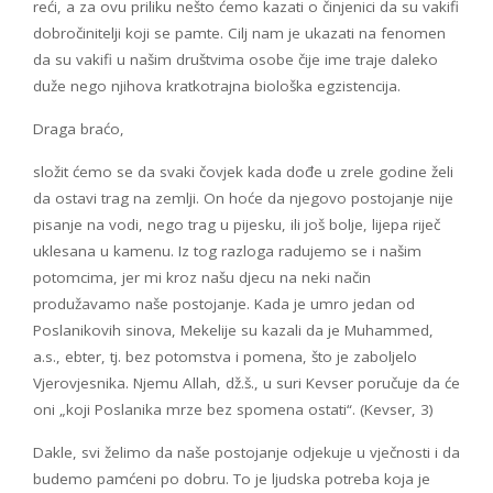
reći, a za ovu priliku nešto ćemo kazati o činjenici da su vakifi
dobročinitelji koji se pamte. Cilj nam je ukazati na fenomen
da su vakifi u našim društvima osobe čije ime traje daleko
duže nego njihova kratkotrajna biološka egzistencija.
Draga braćo,
složit ćemo se da svaki čovjek kada dođe u zrele godine želi
da ostavi trag na zemlji. On hoće da njegovo postojanje nije
pisanje na vodi, nego trag u pijesku, ili još bolje, lijepa riječ
uklesana u kamenu. Iz tog razloga radujemo se i našim
potomcima, jer mi kroz našu djecu na neki način
produžavamo naše postojanje. Kada je umro jedan od
Poslanikovih sinova, Mekelije su kazali da je Muhammed,
a.s., ebter, tj. bez potomstva i pomena, što je zaboljelo
Vjerovjesnika. Njemu Allah, dž.š., u suri Kevser poručuje da će
oni „koji Poslanika mrze bez spomena ostati“. (Kevser, 3)
Dakle, svi želimo da naše postojanje odjekuje u vječnosti i da
budemo pamćeni po dobru. To je ljudska potreba koja je