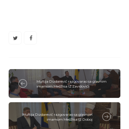
Muftija Dizdarević razgovarao sa glavnim
imamom Medžlisa IZ Zavidovići
Muftija Dizdarević razgovarao sa glavnim
imamom Medžlisa IZ Doboj