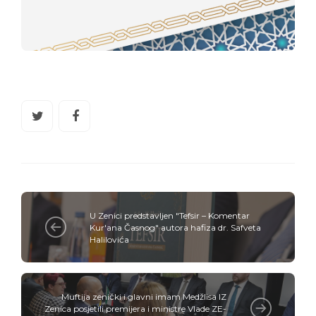
U Zenici predstavljen "Tefsir – Komentar
Kur'ana Časnog" autora hafiza dr. Safveta
Halilovića
Muftija zenički i glavni imam Medžlisa IZ
Zenica posjetili premijera i ministre Vlade ZE-