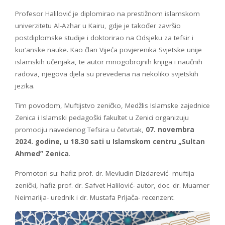
Profesor Halilović je diplomirao na prestižnom islamskom
univerzitetu Al-Azhar u Kairu, gdje je također završio
postdiplomske studije i doktorirao na Odsjeku za tefsir i
kur’anske nauke. Kao član Vijeća povjerenika Svjetske unije
islamskih učenjaka, te autor mnogobrojnih knjiga i naučnih
radova, njegova djela su prevedena na nekoliko svjetskih
jezika.
Tim povodom, Muftijstvo zeničko, Medžlis Islamske zajednice
Zenica i Islamski pedagoški fakultet u Zenici organizuju
promociju navedenog Tefsira u četvrtak,
07. novembra
2024. godine, u 18.30 sati u Islamskom centru „Sultan
Ahmed” Zenica
.
Promotori su: hafiz prof. dr. Mevludin Dizdarević- muftija
zenički, hafiz prof. dr. Safvet Halilović- autor, doc. dr. Muamer
Neimarlija- urednik i dr. Mustafa Prljača- recenzent.