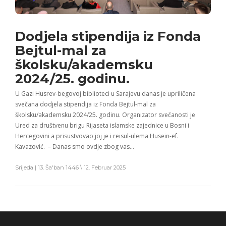
Dodjela stipendija iz Fonda
Bejtul-mal za
školsku/akademsku
2024/25. godinu.
U Gazi Husrev-begovoj biblioteci u Sarajevu danas je upriličena
svečana dodjela stipendija iz Fonda Bejtul-mal za
školsku/akademsku 2024/25. godinu. Organizator svečanosti je
Ured za društvenu brigu Rijaseta islamske zajednice u Bosni i
Hercegovini a prisustvovao joj je i reisul-ulema Husein-ef.
Kavazović. – Danas smo ovdje zbog vas…
Srijeda | 13. Ša'ban 1446 \ 12. Februar 2025