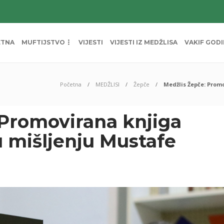
ETNA
MUFTIJSTVO
VIJESTI
VIJESTI IZ MEDŽLISA
VAKIF GOD
Početna
MEDŽLISI
Žepče
Medžlis Žepče: Prom
 Promovirana knjiga
u mišljenju Mustafe