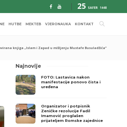
25
SAFER
1448
INE
HUTBE
MEKTEB
VJERONAUKA
KONTAKT
ovirana knjiga „Islam i Zapad u mišljenju Mustafe Busuladžića“
Najnovije
FOTO: Lastavica nakon
manifestacije ponovo čista i
uređena
Organizator i potpisnik
Zeničke rezolucije Fadil
Imamović proglašen
prijateljem Romske zajednice