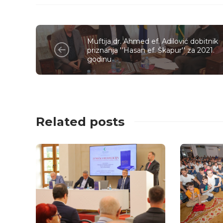
Muftija dr. Ahmed ef. Adilović dobitnik
priznanja ''Hasan ef. Škapur'' za 2021.
godinu
Related posts