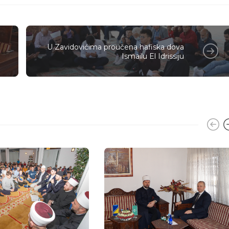
U Zavidovićima proučena hafiska dova
Ismailu El Idrissiju