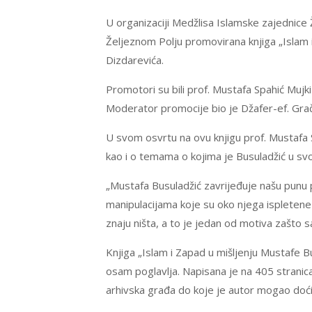
U organizaciji Medžlisa Islamske zajednice 
Željeznom Polju promovirana knjiga „Islam i
Dizdarevića.
Promotori su bili prof. Mustafa Spahić Mujki 
Moderator promocije bio je Džafer-ef. Grač
U svom osvrtu na ovu knjigu prof. Mustafa 
kao i o temama o kojima je Busuladžić u svo
„Mustafa Busuladžić zavrijeđuje našu punu 
manipulacijama koje su oko njega ispletene – 
znaju ništa, a to je jedan od motiva zašto s
Knjiga „Islam i Zapad u mišljenju Mustafe B
osam poglavlja. Napisana je na 405 stranica
arhivska građa do koje je autor mogao doći