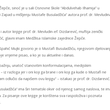
Žepče, sinoć je u sali Osnovne škole “Abdulvehab Ilhamija” u
 Zapad u mišljenju Mustafe Busuladžića“ autora prof. dr. Mevludin
i autor knjige prof. dr. Mevludin-ef. Dizdarević, muftija zenički.
ić, glavni imam Medžlisa Islamske zajednice Žepče.
Spahić Mujki govorio je o Mustafi Busuladžiću, njegovom djelovan
je vrijeme pisao, a ko je su aktuelne i danas.
pažnju, unatoč stanovitim konformulacijama, medijskim
iz razloga jer i oni koji ga brane i oni koji ga kude o Mustafi ne
am odlučio da napišem ovu knjigu“ – istakao je prof. dr. Dizdarević.
usuladžića“ ima širi tematski okvir od njenog samog naslova, te im
. Za pisanje ove knjige je korištena sva raspoloživa i poznata
.