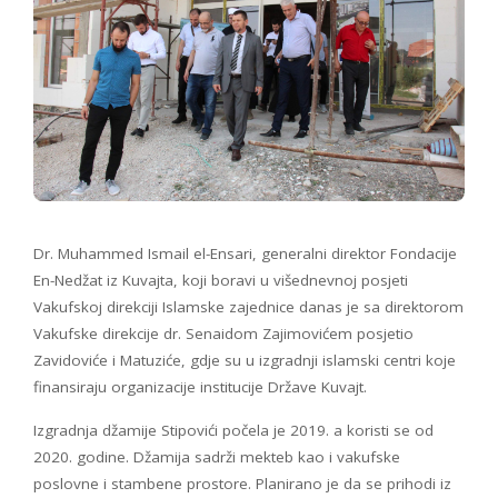
Dr. Muhammed Ismail el-Ensari, generalni direktor Fondacije
En-Nedžat iz Kuvajta, koji boravi u višednevnoj posjeti
Vakufskoj direkciji Islamske zajednice danas je sa direktorom
Vakufske direkcije dr. Senaidom Zajimovićem posjetio
Zavidoviće i Matuziće, gdje su u izgradnji islamski centri koje
finansiraju organizacije institucije Države Kuvajt.
Izgradnja džamije Stipovići počela je 2019. a koristi se od
2020. godine. Džamija sadrži mekteb kao i vakufske
poslovne i stambene prostore. Planirano je da se prihodi iz