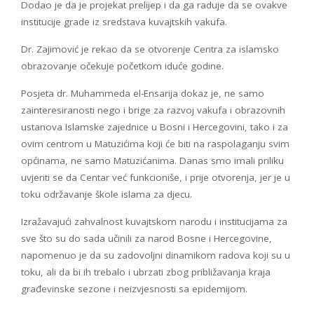
Dodao je da je projekat prelijep i da ga raduje da se ovakve
institucije grade iz sredstava kuvajtskih vakufa.
Dr. Zajimović je rekao da se otvorenje Centra za islamsko
obrazovanje očekuje početkom iduće godine.
Posjeta dr. Muhammeda el-Ensarija dokaz je, ne samo
zainteresiranosti nego i brige za razvoj vakufa i obrazovnih
ustanova Islamske zajednice u Bosni i Hercegovini, tako i za
ovim centrom u Matuzićima koji će biti na raspolaganju svim
općinama, ne samo Matuzićanima. Danas smo imali priliku
uvjeriti se da Centar već funkcioniše, i prije otvorenja, jer je u
toku održavanje škole islama za djecu.
Izražavajući zahvalnost kuvajtskom narodu i institucijama za
sve što su do sada učinili za narod Bosne i Hercegovine,
napomenuo je da su zadovoljni dinamikom radova koji su u
toku, ali da bi ih trebalo i ubrzati zbog približavanja kraja
građevinske sezone i neizvjesnosti sa epidemijom.