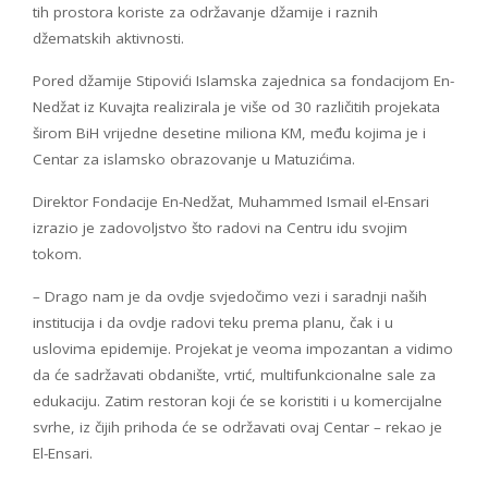
tih prostora koriste za održavanje džamije i raznih
džematskih aktivnosti.
Pored džamije Stipovići Islamska zajednica sa fondacijom En-
Nedžat iz Kuvajta realizirala je više od 30 različitih projekata
širom BiH vrijedne desetine miliona KM, među kojima je i
Centar za islamsko obrazovanje u Matuzićima.
Direktor Fondacije En-Nedžat, Muhammed Ismail el-Ensari
izrazio je zadovoljstvo što radovi na Centru idu svojim
tokom.
– Drago nam je da ovdje svjedočimo vezi i saradnji naših
institucija i da ovdje radovi teku prema planu, čak i u
uslovima epidemije. Projekat je veoma impozantan a vidimo
da će sadržavati obdanište, vrtić, multifunkcionalne sale za
edukaciju. Zatim restoran koji će se koristiti i u komercijalne
svrhe, iz čijih prihoda će se održavati ovaj Centar – rekao je
El-Ensari.