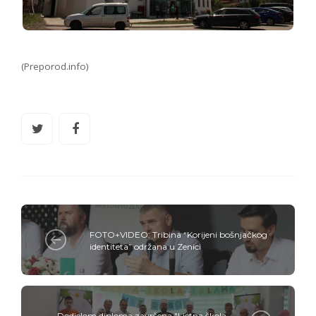
(Preporod.info)
FOTO+VIDEO: Tribina “Korijeni bošnjačkog
identiteta” održana u Zenici
Dodjelom diploma završena "Ljetna škola