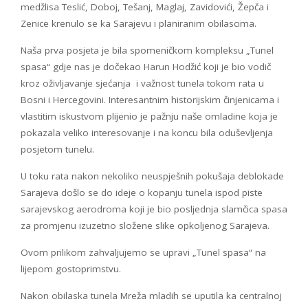
medžlisa Teslić, Doboj, Tešanj, Maglaj, Zavidovići, Žepča i
Zenice krenulo se ka Sarajevu i planiranim obilascima.
Naša prva posjeta je bila spomeničkom kompleksu „Tunel
spasa“ gdje nas je dočekao Harun Hodžić koji je bio vodič
kroz oživljavanje sjećanja i važnost tunela tokom rata u
Bosni i Hercegovini. Interesantnim historijskim činjenicama i
vlastitim iskustvom plijenio je pažnju naše omladine koja je
pokazala veliko interesovanje i na koncu bila oduševljenja
posjetom tunelu.
U toku rata nakon nekoliko neuspješnih pokušaja deblokade
Sarajeva došlo se do ideje o kopanju tunela ispod piste
sarajevskog aerodroma koji je bio posljednja slamčica spasa
za promjenu izuzetno složene slike opkoljenog Sarajeva.
Ovom prilikom zahvaljujemo se upravi „Tunel spasa“ na
lijepom gostoprimstvu.
Nakon obilaska tunela Mreža mladih se uputila ka centralnoj