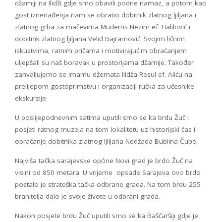
džamiji na Ilidži gdje smo obavili podne namaz, a potom kao
gost iznenađenja nam se obratio dobitnik zlatnog ljiljana i
zlatnog grba za mačevima Muderris Nezim ef. Halilović i
dobitnik zlatnog ljiljana Velid Bajramović. Svojim ličnim
iskustvima, ratnim pričama i motivirajućim obraćanjem
uljepšali su naš boravak u prostorijama džamije. Također
zahvaljujemo se imamu džemata Ilidža Resul ef. Aliću na
prelijepom gostoprimstvu i organizaciji ručka za učesnike
ekskurzije.
U poslijepodnevnim satima uputili smo se ka brdu Žuč i
posjeti ratnog muzeja na tom lokalitetu uz historijski čas i
obraćanje dobitnika zlatnog ljiljana Nedžada Bublina-Čupe.
Najviša tačka sarajevske općine Novi grad je brdo Žuč na
visini od 850 metara. U vrijeme opsade Sarajeva ovo brdo
postalo je strateška tačka odbrane grada. Na tom brdu 255
branitelja dalo je svoje živote u odbrani grada.
Nakon posjete brdu Žuč uputili smo se ka Baščaršiji gdje je