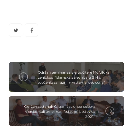
Održan seminar za vjeroučitelje Muftiluka
zeničkog “Islamska zajednica u BiH u
suočenju sa raznim vrstama ideologija”
Održan sastanak Organizacionog odbora
Vjersko-kulturne manifestacije "Lastavica
2021."