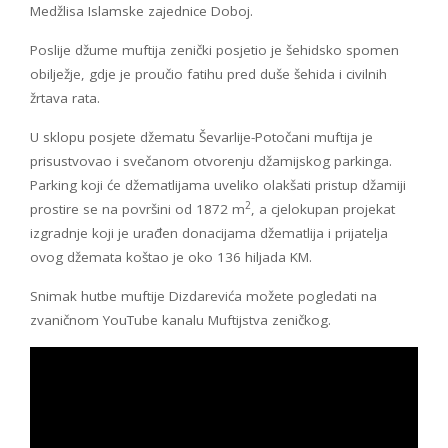
Medžlisa Islamske zajednice Doboj.
Poslije džume muftija zenički posjetio je šehidsko spomen
obilježje, gdje je proučio fatihu pred duše šehida i civilnih
žrtava rata.
U sklopu posjete džematu Ševarlije-Potočani muftija je
prisustvovao i svečanom otvorenju džamijskog parkinga.
Parking koji će džematlijama uveliko olakšati pristup džamiji
2
prostire se na površini od 1872 m
, a cjelokupan projekat
izgradnje koji je urađen donacijama džematlija i prijatelja
ovog džemata koštao je oko 136 hiljada KM.
Snimak hutbe muftije Dizdarevića možete pogledati na
zvaničnom YouTube kanalu Muftijstva zeničkog.