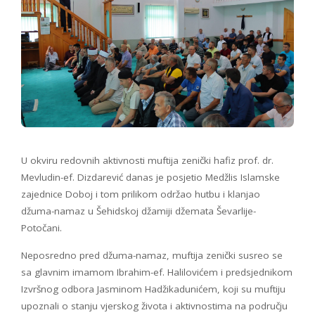
U okviru redovnih aktivnosti muftija zenički hafiz prof. dr.
Mevludin-ef. Dizdarević danas je posjetio Medžlis Islamske
zajednice Doboj i tom prilikom održao hutbu i klanjao
džuma-namaz u Šehidskoj džamiji džemata Ševarlije-
Potočani.
Neposredno pred džuma-namaz, muftija zenički susreo se
sa glavnim imamom Ibrahim-ef. Halilovićem i predsjednikom
Izvršnog odbora Jasminom Hadžikadunićem, koji su muftiju
upoznali o stanju vjerskog života i aktivnostima na području