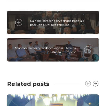
Na hadž ispraćena prva grupa hadžija s
područja Muftiluka zeničkog
Studenti Islamskog pedagoškog fakulteta na
”Kahvi sa muftijom”
Related posts