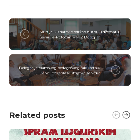
Muftija Dizdarević održao hutbu u džematu
Ševarlije-Potočani – MIZ Doboj
Delegacija Islamskog pedagoškog fakulteta u
Zenici posjetila Muftijstvo zeničko
Related posts