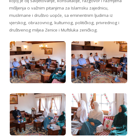
kojoj je cilj savjetovanje, konsultacije, razgovor i razmjena
mišljenja o važnim pitanjima za Islamsku zajednicu,
muslimane i društvo uopće, sa eminentnim ljudima iz
vjerskog, obrazovnog, kulturnog, političkog, privrednog i
društvenog miljea Zenice i Muftiluka zeničkog.