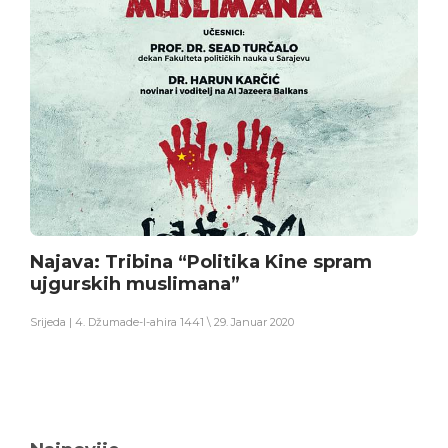
Najava: Tribina “Politika Kine spram
ujgurskih muslimana”
Srijeda | 4. Džumade-l-ahira 1441 \ 29. Januar 2020