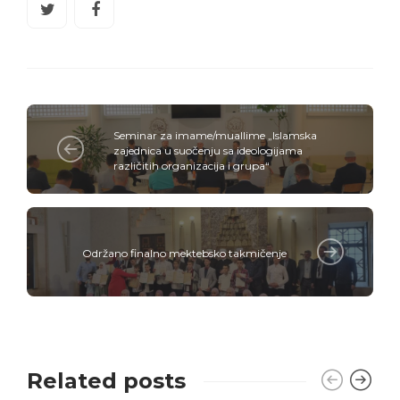
Seminar za imame/muallime „Islamska
zajednica u suočenju sa ideologijama
različitih organizacija i grupa“
Održano finalno mektebsko takmičenje
Related posts