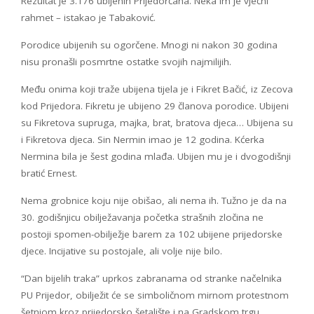
Rezultat je 3.176 ubijenih Prijedorčana. Neka im je vječni
rahmet – istakao je Tabaković.
Porodice ubijenih su ogorčene. Mnogi ni nakon 30 godina
nisu pronašli posmrtne ostatke svojih najmilijih.
Među onima koji traže ubijena tijela je i Fikret Bačić, iz Zecova
kod Prijedora. Fikretu je ubijeno 29 članova porodice. Ubijeni
su Fikretova supruga, majka, brat, bratova djeca… Ubijena su
i Fikretova djeca. Sin Nermin imao je 12 godina. Kćerka
Nermina bila je šest godina mlađa. Ubijen mu je i dvogodišnji
bratić Ernest.
Nema grobnice koju nije obišao, ali nema ih. Tužno je da na
30. godišnjicu obilježavanja početka strašnih zločina ne
postoji spomen-obilježje barem za 102 ubijene prijedorske
djece. Incijative su postojale, ali volje nije bilo.
“Dan bijelih traka” uprkos zabranama od stranke načelnika
PU Prijedor, obilježit će se simboličnom mirnom protestnom
šetnjom kroz prijedorsko šetalište i na Gradskom trgu.