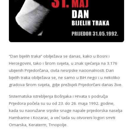
“Dan bijelih traka” obilježava se danas, kako u Bosni i
Hercegovini, tako i širom svijeta, u znak sjećanja na 3.176
ubijenih Prijedorčana, civila nesrpske nacionalnosti. Dan
bijelih traka obilježava se, ne samo u BiH nego i u nekoliko
gradova širom svijeta, gdje preživjeli Prijedorčani danas žive.
Sistematska istrebljenja Bošnjaka i Hrvata s područja
Prijedora počela su su od 23. do 26. maja 1992. godine,
kada su naoružane srpske snage napale prijedorska naselja
Hambarine i Kozarac, a već tada su otvoreni logori smrti
Omarska, Keraterm, Trnopolje.