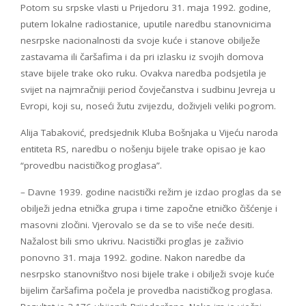
Potom su srpske vlasti u Prijedoru 31. maja 1992. godine,
putem lokalne radiostanice, uputile naredbu stanovnicima
nesrpske nacionalnosti da svoje kuće i stanove obilježe
zastavama ili čaršafima i da pri izlasku iz svojih domova
stave bijele trake oko ruku. Ovakva naredba podsjetila je
svijet na najmračniji period čovječanstva i sudbinu Jevreja u
Evropi, koji su, noseći žutu zvijezdu, doživjeli veliki pogrom.
Alija Tabaković, predsjednik Kluba Bošnjaka u Vijeću naroda
entiteta RS, naredbu o nošenju bijele trake opisao je kao
“provedbu nacističkog proglasa”.
– Davne 1939. godine nacistički režim je izdao proglas da se
obilježi jedna etnička grupa i time započne etničko čišćenje i
masovni zločini. Vjerovalo se da se to više neće desiti.
Nažalost bili smo ukrivu. Nacistički proglas je zaživio
ponovno 31. maja 1992. godine. Nakon naredbe da
nesrpsko stanovništvo nosi bijele trake i obilježi svoje kuće
bijelim čaršafima počela je provedba nacističkog proglasa.