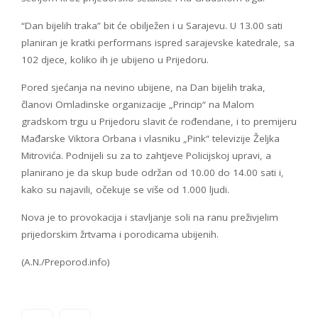
“Dan bijelih traka” bit će obilježen i u Sarajevu. U 13.00 sati
planiran je kratki performans ispred sarajevske katedrale, sa
102 djece, koliko ih je ubijeno u Prijedoru.
Pored sjećanja na nevino ubijene, na Dan bijelih traka,
članovi Omladinske organizacije „Princip“ na Malom
gradskom trgu u Prijedoru slavit će rođendane, i to premijeru
Mađarske Viktora Orbana i vlasniku „Pink“ televizije Željka
Mitrovića. Podnijeli su za to zahtjeve Policijskoj upravi, a
planirano je da skup bude održan od 10.00 do 14.00 sati i,
kako su najavili, očekuje se više od 1.000 ljudi.
Nova je to provokacija i stavljanje soli na ranu preživjelim
prijedorskim žrtvama i porodicama ubijenih.
(A.N./Preporod.info)