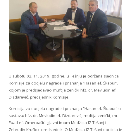
U subotu 02. 11. 2019. godine, u Tešnju je održana sjednica
Komisije za dodjelu nagrade i priznanja ”Hasan ef. Škapur”,
kojom je predsjedavao muftija zenički hfz. dr. Mevludin ef.
Dizdarević, predsjednik Komisije.
Komisija za dodjelu nagrade i priznanja ”Hasan ef. Škapur” u
sastavu: hfz. dr. Mevludin ef. Dizdarević, muftija zenički, mr.
Fuad ef. Omerbašić, glavni imam Medžlisa IZ Tešanj i
Zehrudin Kruško, predsjednik IO Medžlisa IZ Tešanj donijela je