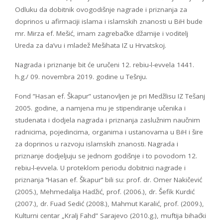
Odluku da dobitnik ovogodišnje nagrade i priznanja za
doprinos u afirmaciji islama i islamskih znanosti u BiH bude
mr. Mirza ef. Mešić, imam zagrebačke džamije i voditelj
Ureda za da’vu i mladež Mešihata IZ u Hrvatskoj.
Nagrada i priznanje bit će uručeni 12. rebiu-l-evvela 1441.
h.g./ 09. novembra 2019. godine u Tešnju.
Fond ”Hasan ef. Škapur” ustanovljen je pri Medžlisu IZ Tešanj
2005. godine, a namjena mu je stipendiranje učenika i
studenata i dodjela nagrada i priznanja zaslužnim naučnim
radnicima, pojedincima, organima i ustanovama u BiH i šire
za doprinos u razvoju islamskih znanosti. Nagrada i
priznanje dodjeljuju se jednom godišnje i to povodom 12.
rebiu-l-evvela. U proteklom periodu dobitnici nagrade i
priznanja ‘’Hasan ef. Škapur’’ bili su: prof. dr. Omer Nakičević
(2005.), Mehmedalija Hadžić, prof. (2006.), dr. Šefik Kurdić
(2007.), dr. Fuad Sedić (2008.), Mahmut Karalić, prof. (2009.),
Kulturni centar „Kralj Fahd” Sarajevo (2010.g.), muftija bihaćki