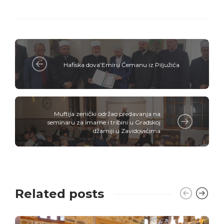
Hafiska dova Emiru Ćemanu iz Piljužića
Muftija zenički održao predavanja na
seminaru za imame i tribini u Gradskoj
džamiji u Zavidovićima
Related posts