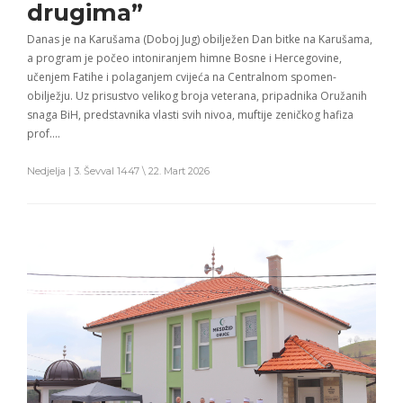
drugima”
Danas je na Karušama (Doboj Jug) obilježen Dan bitke na Karušama,
a program je počeo intoniranjem himne Bosne i Hercegovine,
učenjem Fatihe i polaganjem cvijeća na Centralnom spomen-
obilježju. Uz prisustvo velikog broja veterana, pripadnika Oružanih
snaga BiH, predstavnika vlasti svih nivoa, muftije zeničkog hafiza
prof….
Nedjelja | 3. Ševval 1447 \ 22. Mart 2026