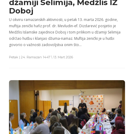
džamiji Selimija, Medžlis IZ
Doboj
U okviru ramazanskih aktivnosti, u petak 13. marta 2026. godine,
muftija zenički hafiz prof. dr. Mevludin-ef. Dizdarević posjetio je
Medžlis Islamske zajednice Doboj i tom prilikom u džamiji Selimija
održao hutbu i klanjao džuma-namaz. Muftija zenički je u hutbi
govorio o važnosti zadovoljstva onim što…
Petak | 24. Ramazan 1447 \ 13. Mart 2026