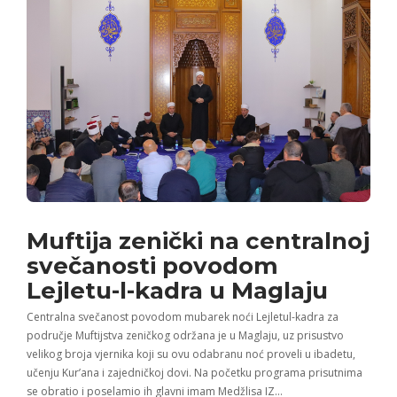
Muftija zenički na centralnoj
svečanosti povodom
Lejletu-l-kadra u Maglaju
Centralna svečanost povodom mubarek noći Lejletul-kadra za
područje Muftijstva zeničkog održana je u Maglaju, uz prisustvo
velikog broja vjernika koji su ovu odabranu noć proveli u ibadetu,
učenju Kur’ana i zajedničkoj dovi. Na početku programa prisutnima
se obratio i poselamio ih glavni imam Medžlisa IZ…