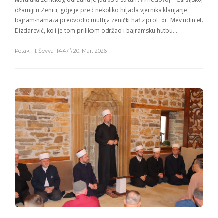
džamiji u Zenici, gdje je pred nekoliko hiljada vjernika klanjanje
bajram-namaza predvodio muftija zenički hafiz prof. dr. Mevludin ef.
Dizdarević, koji je tom prilikom održao i bajramsku hutbu….
Petak | 1. Ševval 1447 \ 20. Mart 2026