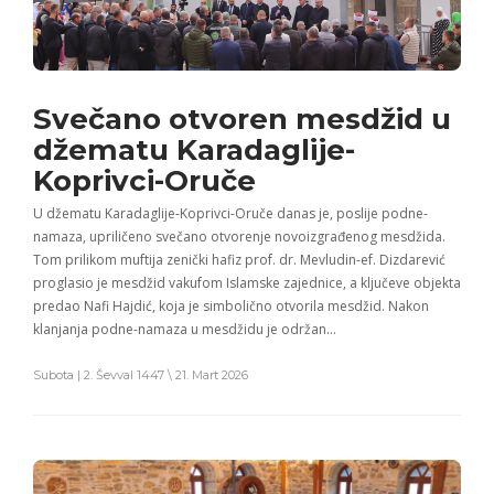
Svečano otvoren mesdžid u
džematu Karadaglije-
Koprivci-Oruče
U džematu Karadaglije-Koprivci-Oruče danas je, poslije podne-
namaza, upriličeno svečano otvorenje novoizgrađenog mesdžida.
Tom prilikom muftija zenički hafiz prof. dr. Mevludin-ef. Dizdarević
proglasio je mesdžid vakufom Islamske zajednice, a ključeve objekta
predao Nafi Hajdić, koja je simbolično otvorila mesdžid. Nakon
klanjanja podne-namaza u mesdžidu je održan…
Subota | 2. Ševval 1447 \ 21. Mart 2026