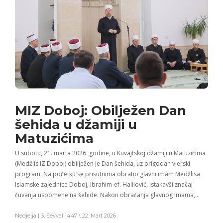
MIZ Doboj: Obilježen Dan
šehida u džamiji u
Matuzićima
U subotu, 21. marta 2026. godine, u Kuvajtskoj džamiji u Matuzićima
(Medžlis IZ Doboj) obilježen je Dan šehida, uz prigodan vjerski
program. Na početku se prisutnima obratio glavni imam Medžlisa
Islamske zajednice Doboj, Ibrahim-ef. Halilović, istakavši značaj
čuvanja uspomene na šehide. Nakon obraćanja glavnog imama,…
Nedjelja | 3. Ševval 1447 \ 22. Mart 2026