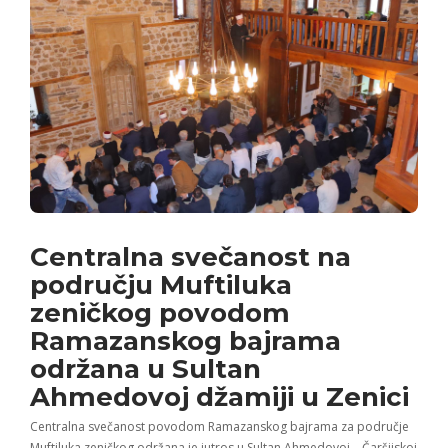
Centralna svečanost na
području Muftiluka
zeničkog povodom
Ramazanskog bajrama
održana u Sultan
Ahmedovoj džamiji u Zenici
Centralna svečanost povodom Ramazanskog bajrama za područje
Muftiluka zeničkog održana je jutros u Sultan Ahmedovoj – Čaršijskoj