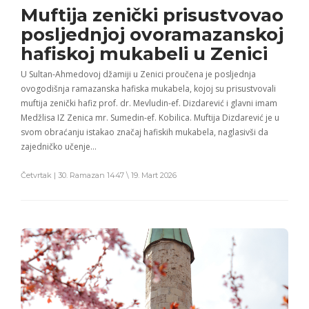
Muftija zenički prisustvovao
posljednjoj ovoramazanskoj
hafiskoj mukabeli u Zenici
U Sultan-Ahmedovoj džamiji u Zenici proučena je posljednja
ovogodišnja ramazanska hafiska mukabela, kojoj su prisustvovali
muftija zenički hafiz prof. dr. Mevludin-ef. Dizdarević i glavni imam
Medžlisa IZ Zenica mr. Sumedin-ef. Kobilica. Muftija Dizdarević je u
svom obraćanju istakao značaj hafiskih mukabela, naglasivši da
zajedničko učenje…
Četvrtak | 30. Ramazan 1447 \ 19. Mart 2026