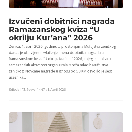
Izvučeni dobitnici nagrada
Ramazanskog kviza “U
okrilju Kur’ana” 2026
Zenica, 1. april 2026. godine; U prostorijama Muftijstva zeničkog
danas je obavljeno izvlačenje imena dobitnika nagrada u
Ramazanskom kvizu “U okrilju Kur’ana“ 2026, kojeg je u okviru
ramazanskih aktivnosti organizirala Mreža mladih Muftijstva
zeničkog. Novčane nagrade u iznosu od 50 KM osvojilo je šest
učesnika…
Srijeda | 13. Ševval 1447 \ 1. April 2026