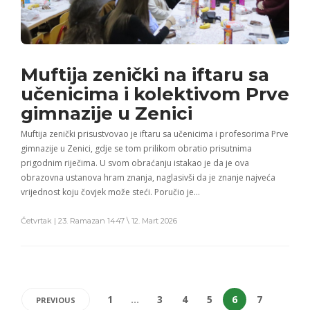
Muftija zenički na iftaru sa
učenicima i kolektivom Prve
gimnazije u Zenici
Muftija zenički prisustvovao je iftaru sa učenicima i profesorima Prve
gimnazije u Zenici, gdje se tom prilikom obratio prisutnima
prigodnim riječima. U svom obraćanju istakao je da je ova
obrazovna ustanova hram znanja, naglasivši da je znanje najveća
vrijednost koju čovjek može steći. Poručio je…
Četvrtak | 23. Ramazan 1447 \ 12. Mart 2026
1
…
3
4
5
6
7
PREVIOUS