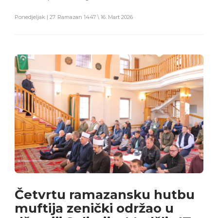
Ponedjeljak | 27. Ramazan 1447 \ 16. Mart 2026
Četvrtu ramazansku hutbu
muftija zenički održao u