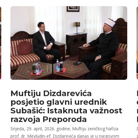
Muftiju Dizdarevića
posjetio glavni urednik
Subašić: Istaknuta važnost
razvoja Preporoda
Srijeda, 29. april, 2026. godine; Muftiju zeničkog hafiza
prof. dr. Mevludin-ef. Dizdarevića danas je u njegovom