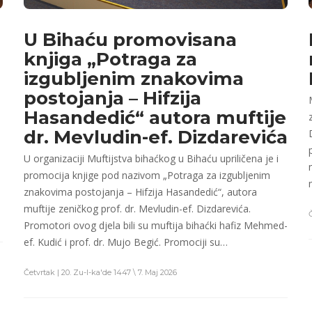
U Bihaću promovisana
knjiga „Potraga za
izgubljenim znakovima
postojanja – Hifzija
Hasandedić“ autora muftije
dr. Mevludin-ef. Dizdarevića
U organizaciji Muftijstva bihaćkog u Bihaću upriličena je i
promocija knjige pod nazivom „Potraga za izgubljenim
znakovima postojanja – Hifzija Hasandedić“, autora
muftije zeničkog prof. dr. Mevludin-ef. Dizdarevića.
Promotori ovog djela bili su muftija bihaćki hafiz Mehmed-
ef. Kudić i prof. dr. Mujo Begić. Promociji su…
Četvrtak | 20. Zu-l-ka'de 1447 \ 7. Maj 2026