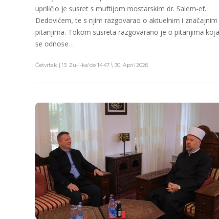
upriličio je susret s muftijom mostarskim dr. Salem-ef.
Dedovićem, te s njim razgovarao o aktuelnim i značajnim
pitanjima. Tokom susreta razgovarano je o pitanjima koj
se odnose…
Četvrtak | 13. Zu-l-ka'de 1447 \ 30. April 2026