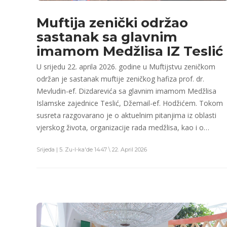
Muftija zenički održao
sastanak sa glavnim
imamom Medžlisa IZ Teslić
U srijedu 22. aprila 2026. godine u Muftijstvu zeničkom
održan je sastanak muftije zeničkog hafiza prof. dr.
Mevludin-ef. Dizdarevića sa glavnim imamom Medžlisa
Islamske zajednice Teslić, Džemail-ef. Hodžićem. Tokom
susreta razgovarano je o aktuelnim pitanjima iz oblasti
vjerskog života, organizacije rada medžlisa, kao i o…
Srijeda | 5. Zu-l-ka'de 1447 \ 22. April 2026