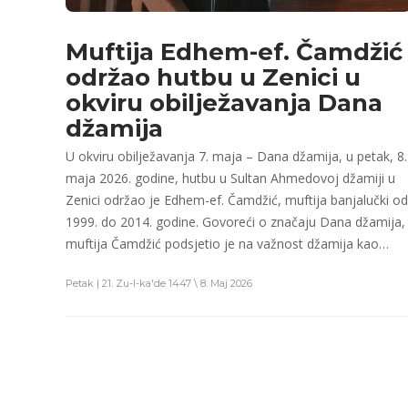
Muftija Edhem-ef. Čamdžić
održao hutbu u Zenici u
okviru obilježavanja Dana
džamija
U okviru obilježavanja 7. maja – Dana džamija, u petak, 8.
maja 2026. godine, hutbu u Sultan Ahmedovoj džamiji u
Zenici održao je Edhem-ef. Čamdžić, muftija banjalučki od
1999. do 2014. godine. Govoreći o značaju Dana džamija,
muftija Čamdžić podsjetio je na važnost džamija kao…
Petak | 21. Zu-l-ka'de 1447 \ 8. Maj 2026