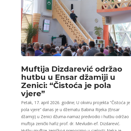
Muftija Dizdarević održao
hutbu u Ensar džamiji u
Zenici: “Čistoća je pola
vjere”
Petak, 17. april 2026. godine; U okviru projekta “Čistoća je
pola vjere” danas je u džematu Babina Rijeka (Ensar
džamiji) u Zenici džuma-namaz predvodio i hutbu održao
muftija zenički hafiz prof. dr. Mevludin-ef. Dizdarević.
Hutbu muftije zeničkog prenosimo u cjelosti: Neka je