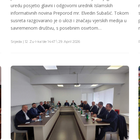
uredu posjetio glavni i odgovorni urednik Islamskih
informativnih novina Preporod mr. Elvedin Subašić. Tokom
a
susreta razgovarano je o ulozi i značaju vjerskih medija u
savremenom društvu, s posebnim osvrtom…
Srijeda | 12. Zu-l-ka'de 1447 \ 29. April 2026