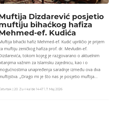
Muftija Dizdarević posjetio
muftiju bihaćkog hafiza
Mehmed-ef. Kudića
Muftija bihaćki hafiz Mehmed-ef. Kudić upriličio je prijem
za muftiju zeničkog hafiza prof. dr. Mevludin-ef.
Dizdarevića, tokom kojeg je razgovarano o aktuelnim
pitanjima važnim za Islamsku zajednicu, kao i o
mogućnostima unapređenja saradnje između ova dva
muftijstva. „Drago mi je što nas je posjetio muftija…
Četvrtak | 20. Zu-l-ka'de 1447 \ 7. Maj 2026