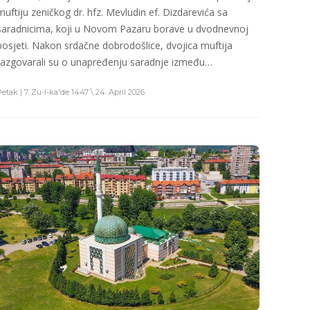
muftiju zeničkog dr. hfz. Mevludin ef. Dizdarevića sa
saradnicima, koji u Novom Pazaru borave u dvodnevnoj
posjeti. Nakon srdačne dobrodošlice, dvojica muftija
razgovarali su o unapređenju saradnje između…
Petak | 7. Zu-l-ka'de 1447 \ 24. April 2026