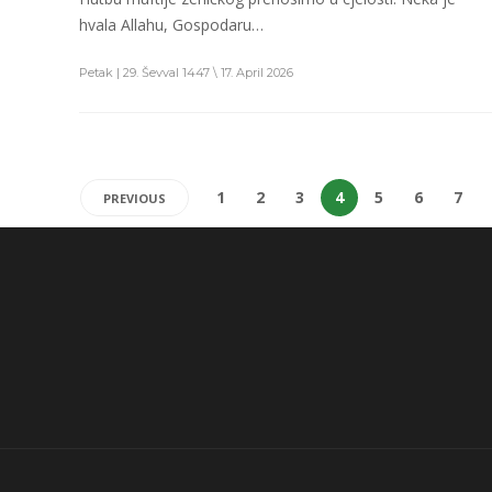
hvala Allahu, Gospodaru…
Petak | 29. Ševval 1447 \ 17. April 2026
1
2
3
4
5
6
7
PREVIOUS