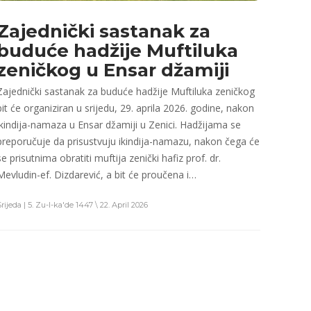
Zajednički sastanak za
buduće hadžije Muftiluka
zeničkog u Ensar džamiji
Zajednički sastanak za buduće hadžije Muftiluka zeničkog
bit će organiziran u srijedu, 29. aprila 2026. godine, nakon
ikindija-namaza u Ensar džamiji u Zenici. Hadžijama se
preporučuje da prisustvuju ikindija-namazu, nakon čega će
se prisutnima obratiti muftija zenički hafiz prof. dr.
Mevludin-ef. Dizdarević, a bit će proučena i…
Srijeda | 5. Zu-l-ka'de 1447 \ 22. April 2026