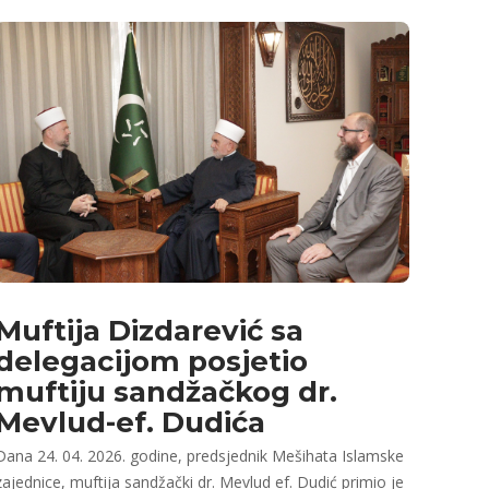
Muftija Dizdarević sa
delegacijom posjetio
muftiju sandžačkog dr.
Mevlud-ef. Dudića
Dana 24. 04. 2026. godine, predsjednik Mešihata Islamske
zajednice, muftija sandžački dr. Mevlud ef. Dudić primio je